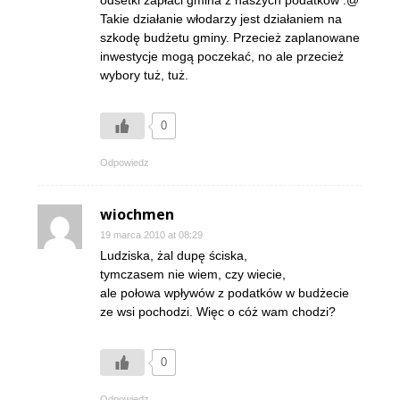
odsetki zapłaci gmina z naszych podatków :@
Takie działanie włodarzy jest działaniem na
szkodę budżetu gminy. Przecież zaplanowane
inwestycje mogą poczekać, no ale przecież
wybory tuż, tuż.
0
Odpowiedz
wiochmen
19 marca 2010 at 08:29
Ludziska, żal dupę ściska,
tymczasem nie wiem, czy wiecie,
ale połowa wpływów z podatków w budżecie
ze wsi pochodzi. Więc o cóż wam chodzi?
0
Odpowiedz