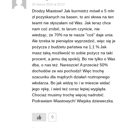
20 marca 2010 at 20:27
Drodzy Miastowi! Jak burmistrz mówił o 5 mln
zł pozyskanych na basen, to ani słowa na ten
teamt nie słyszałam od Was. Jak teraz chce
nam coć zrobić, to larum czynicie, nie
wiedząc, że 70% na te nasze "coś" daje unia.
Ale tzreba te pieniądze wyprzedzić, więc się je
pożycza z budżetu państwa na 1,1 %.Jak
masz taką możliwość to sobie pożycz na taki
procent, a jemu daj spokój. Bo nie tylko o Was
dba, o nas też. Nareszcie! A przecież 50%
dochodów ze wsi pochodzi! Więc trochę
szacunku dla mądrych działań roztropnego
włodarza. Bo jak widzę to i w miescie widać
jego rękę, i wieś też coraz lepiej wygląda.
Chociaż musimy trochę więcej nadrobić.
Podrawiam Miastowych! Wiejska dzieweczka.
0