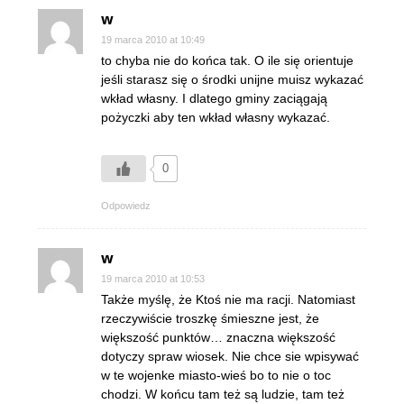
w
19 marca 2010 at 10:49
to chyba nie do końca tak. O ile się orientuje
jeśli starasz się o środki unijne muisz wykazać
wkład własny. I dlatego gminy zaciągają
pożyczki aby ten wkład własny wykazać.
0
Odpowiedz
w
19 marca 2010 at 10:53
Także myślę, że Ktoś nie ma racji. Natomiast
rzeczywiście troszkę śmieszne jest, że
większość punktów… znaczna większość
dotyczy spraw wiosek. Nie chce sie wpisywać
w te wojenke miasto-wieś bo to nie o toc
chodzi. W końcu tam też są ludzie, tam też