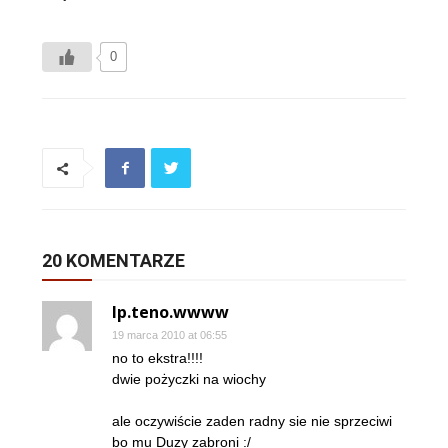
0
20 KOMENTARZE
lp.teno.wwww
19 marca 2010 at 06:55
no to ekstra!!!!
dwie pożyczki na wiochy
ale oczywiście zaden radny sie nie sprzeciwi
bo mu Duzy zabroni :/