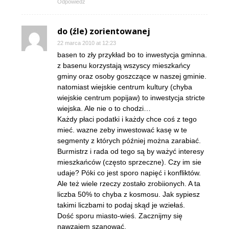
Odpowiedz
do (źle) zorientowanej
22 marca 2010 at 12:23
basen to zły przykład bo to inwestycja gminna.
z basenu korzystają wszyscy mieszkańcy
gminy oraz osoby goszczące w naszej gminie.
natomiast wiejskie centrum kultury (chyba
wiejskie centrum popijaw) to inwestycja stricte
wiejska. Ale nie o to chodzi…
Każdy płaci podatki i każdy chce coś z tego
mieć. wazne zeby inwestować kasę w te
segmenty z których później można zarabiać.
Burmistrz i rada od tego są by ważyć interesy
mieszkańców (często sprzeczne). Czy im sie
udaje? Póki co jest sporo napięć i konfliktów.
Ale też wiele rzeczy zostało zrobiionych. A ta
liczba 50% to chyba z kosmosu. Jak sypiesz
takimi liczbami to podaj skąd je wziełaś.
Dość sporu miasto-wieś. Zacznijmy się
nawzajem szanować.