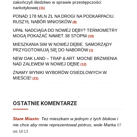
zakończyli śledztwo w sprawie przestępczości
narkotykowej
(11)
PONAD 178 MLN ZŁ NA DROGI NA PODKARPACIU.
RUSZYŁ NABÓR WNIOSKÓW
(8)
UPAŁ NADCIĄGA DO NOWEJ DĘBY? TERMOMETRY
MOGĄ POKAZAĆ NAWET 38 STOPNI
(10)
MIESZKANIA SIM W NOWEJ DĘBIE. SAMORZĄDY
PRZYGOTOWUJĄ SIĘ DO NABORÓW
(1)
NEW OAK LAND – TRAP & ART. MOCNE BRZMIENIA
NAD ZALEWEM W NOWEJ DĘBIE
(12)
ZNAMY WYNIKI WYBORÓW OSIEDLOWYCH W
MIEŚCIE!
(21)
OSTATNIE KOMENTARZE
Stare Miasto
:
Tez mieszkam w jednym z tych blokow i
nie chce aby mnie reprezentowal piotrus, wole Marka
07
sie 18:13