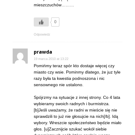
mieszczuchów………
0
Odpowiedz
prawda
19 marca 2010 at 13:22
Pomińmy teraz spór kto dostaje więcej czy
miasto czy wsie. Pominmy dlatego, że juz tyle
razy była ta kwestia podnoszona i nic
sensownego nie ustalono.
Spójrzmy na sytuacje z innej strony. Co 4 lata
wybieramy swoich radnych i burmistrza.
[b]Jeśli uważamy, że radni w mieście się nie
sprawdzili to już nie głosujcie na nich[/b]. Idą
wybory. Wreszcie społeczeństwo będzie miało
głos. [u]Zacznijcie szukać wokół siebie