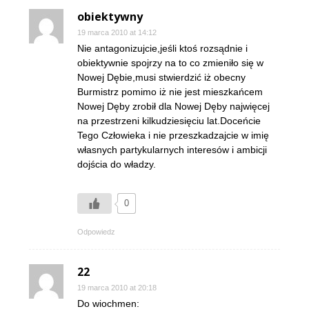
obiektywny
19 marca 2010 at 14:12
Nie antagonizujcie,jeśli ktoś rozsądnie i
obiektywnie spojrzy na to co zmieniło się w
Nowej Dębie,musi stwierdzić iż obecny
Burmistrz pomimo iż nie jest mieszkańcem
Nowej Dęby zrobił dla Nowej Dęby najwięcej
na przestrzeni kilkudziesięciu lat.Doceńcie
Tego Człowieka i nie przeszkadzajcie w imię
własnych partykularnych interesów i ambicji
dojścia do władzy.
0
Odpowiedz
22
19 marca 2010 at 20:18
Do wiochmen: