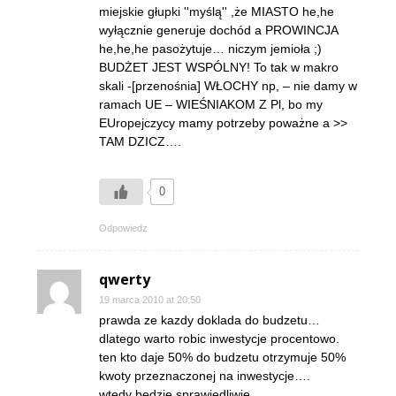
miejskie głupki ''myślą'' ,że MIASTO he,he
wyłącznie generuje dochód a PROWINCJA
he,he,he pasożytuje… niczym jemioła ;)
BUDŻET JEST WSPÓLNY! To tak w makro
skali -[przenośnia] WŁOCHY np, – nie damy w
ramach UE – WIEŚNIAKOM Z Pl, bo my
EUropejczycy mamy potrzeby poważne a >>
TAM DZICZ….
0
Odpowiedz
qwerty
19 marca 2010 at 20:50
prawda ze kazdy doklada do budzetu…
dlatego warto robic inwestycje procentowo.
ten kto daje 50% do budzetu otrzymuje 50%
kwoty przeznaczonej na inwestycje….
wtedy bedzie sprawiedliwie…