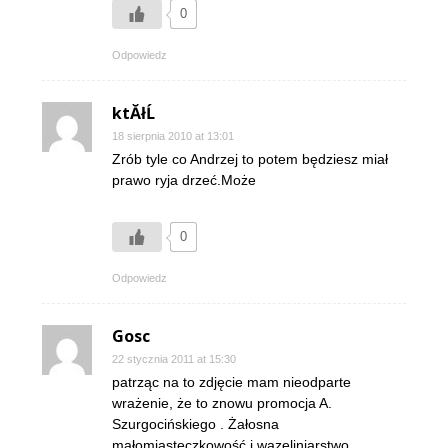
0
Odpowiedz
ktĂłĹ
18 sierpnia 2010 at 13:01
Zrób tyle co Andrzej to potem będziesz miał
prawo ryja drzeć.Może
0
Odpowiedz
Gosc
22 stycznia 2011 at 15:30
patrząc na to zdjęcie mam nieodparte
wrażenie, że to znowu promocja A.
Szurgocińskiego . Żałosna
małomiasteczkowość i wazeliniarstwo.