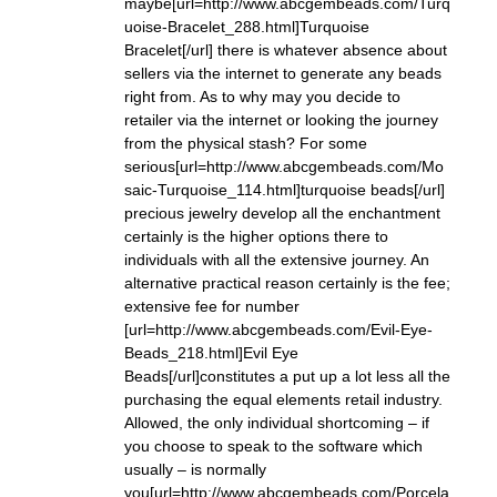
maybe[url=http://www.abcgembeads.com/Turq
uoise-Bracelet_288.html]Turquoise
Bracelet[/url] there is whatever absence about
sellers via the internet to generate any beads
right from. As to why may you decide to
retailer via the internet or looking the journey
from the physical stash? For some
serious[url=http://www.abcgembeads.com/Mo
saic-Turquoise_114.html]turquoise beads[/url]
precious jewelry develop all the enchantment
certainly is the higher options there to
individuals with all the extensive journey. An
alternative practical reason certainly is the fee;
extensive fee for number
[url=http://www.abcgembeads.com/Evil-Eye-
Beads_218.html]Evil Eye
Beads[/url]constitutes a put up a lot less all the
purchasing the equal elements retail industry.
Allowed, the only individual shortcoming – if
you choose to speak to the software which
usually – is normally
you[url=http://www.abcgembeads.com/Porcela