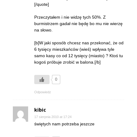
[/quote]
Przeczytałem i nie widzę tych 50%. Z
burmistrzem gadał nie będę bo mu nie wierzę
na słowo.
[b]W jaki sposób chcesz nas przekonać, że od
6 tysięcy mieszkańców (wieś) wpływa tyle
samo kasy co od 12 tysięcy (miasto) ? Ktoś tu
kogoś próbuje zrobić w balona.[/b]
0
Odpowiedz
kibic
17 sierpnia 2010 at 17:24
świętych nam potrzeba jeszcze