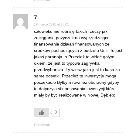
7
19 marca 2010 at 10:01
człowieku nie robi się takich rzeczy jak
zaciąganie pożyczek na wyprzedzające
finansowanie działań finansowanych ze
środków pochodzących z budżetu Unii. To jest
jakaś paranoja :o Przecież to widać gołym
okiem, że jest to typowa zagrywka
przedwyborcza. Ty wiesz jaka jest to kasa za
same odsetki. Przecież te inwestycje mogą
poczekać:o Byłbym również oburzony gdyby
to dotyczyło sfinansowania inwestycji które
miały by być realizowane w Nowej Dębie:o
0
Odpowiedz