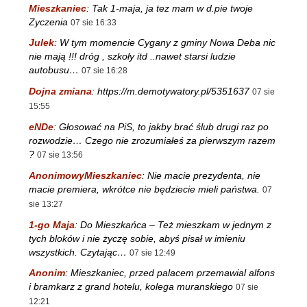
Mieszkaniec
:
Tak 1-maja, ja tez mam w d.pie twoje
Zyczenia
07 sie 16:33
Julek
:
W tym momencie Cygany z gminy Nowa Deba nic
nie mają !!! dróg , szkoły itd ..nawet starsi ludzie
autobusu…
07 sie 16:28
Dojna zmiana
:
https://m.demotywatory.pl/5351637
07 sie
15:55
eNDe
:
Głosować na PiS, to jakby brać ślub drugi raz po
rozwodzie… Czego nie zrozumiałeś za pierwszym razem
?
07 sie 13:56
AnonimowyMieszkaniec
:
Nie macie prezydenta, nie
macie premiera, wkrótce nie będziecie mieli państwa.
07
sie 13:27
1-go Maja
:
Do Mieszkańca – Też mieszkam w jednym z
tych bloków i nie życzę sobie, abyś pisał w imieniu
wszystkich. Czytając…
07 sie 12:49
Anonim
:
Mieszkaniec, przed palacem przemawial alfons
i bramkarz z grand hotelu, kolega muranskiego
07 sie
12:21