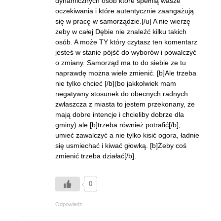
dynamicznych osób które spełnią wasze
oczekiwania i które autentycznie zaangażują
się w pracę w samorządzie.[/u] A nie wierzę
zeby w całej Dębie nie znaleźć kilku takich
osób. A może TY który czytasz ten komentarz
jesteś w stanie pójść do wyborów i powalczyć
o zmiany. Samorząd ma to do siebie ze tu
naprawdę można wiele zmienić. [b]Ale trzeba
nie tylko chcieć [/b](bo jakkolwiek mam
negatywny stosunek do obecnych radnych
zwłaszcza z miasta to jestem przekonany, że
mają dobre intencje i chcieliby dobrze dla
gminy) ale [b]trzeba również potrafić[/b],
umieć zawalczyć a nie tylko kisić ogora, ładnie
się usmiechać i kiwać głowką. [b]Żeby coś
zmienić trzeba działać[/b].
0
Odpowiedz