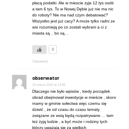
płacą podatki. Ale w miescie zyje 12 tys osób
a tam 6 tys. To w Nowej Dębie już nie ma nic
do roboty? Nie ma nad czym debatować?
Wszystko jest już cacy? A może tylko radni ze
wsi rozumieją po co zostali wybrani a ci z
miasta są .. bo są…
0
Odpowiedz
obserwator
19 marca 2010 at 13:06
Dlaczego nie było wpisów , kiedy porządek
obrad obejmował inwestycje w mieście , skoro
mamy w gminie sołectwa więc czemu się
dziwić , że od czasu do czasu tematy
związane ze wsią będą rozpatrywane…. tam
też żyją ludzie , a być może i rodziny tych
którzy uważają się za wielkich