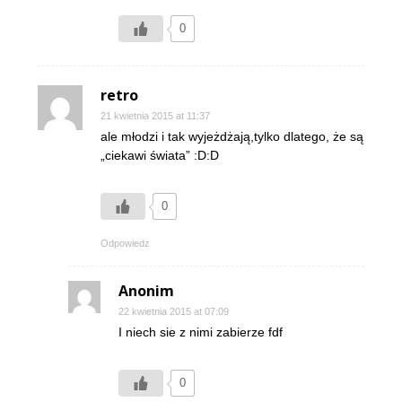
0
retro
21 kwietnia 2015 at 11:37
ale młodzi i tak wyjeżdżają,tylko dlatego, że są
„ciekawi świata” :D:D
0
Odpowiedz
Anonim
22 kwietnia 2015 at 07:09
I niech sie z nimi zabierze fdf
0