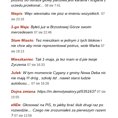
urzedu,przekonal…
08 sie 7:41
Niepis
:
Więc wiesniaku nie pisz w imieniu wszystkich.
07
sie 23:16
1-go Maja
:
Byłeś już w Brzostowej Górze swoim
mercedesem
07 sie 22:46
Stare Miasto
:
Tez mieszkam w jednym z tych blokow i
nie chce aby mnie reprezentowal piotrus, wole Marka
07
sie 18:13
Mieszkaniec
:
Tak 1-maja, ja tez mam w d.pie twoje
Zyczenia
07 sie 16:33
Julek
:
W tym momencie Cygany z gminy Nowa Deba nic
nie mają !!! dróg , szkoły itd ..nawet starsi ludzie
autobusu…
07 sie 16:28
Dojna zmiana
:
https://m.demotywatory.pl/5351637
07 sie
15:55
eNDe
:
Głosować na PiS, to jakby brać ślub drugi raz po
rozwodzie… Czego nie zrozumiałeś za pierwszym razem
?
07 sie 13:56