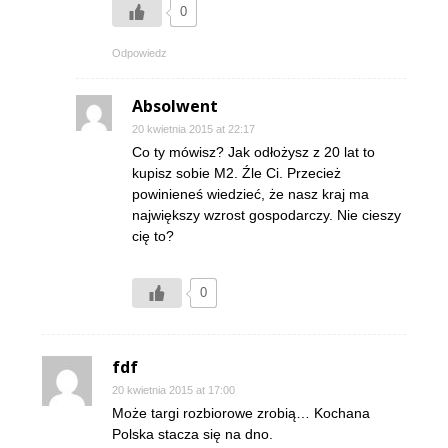
0
Odpowiedz
Absolwent
20 kwietnia 2015 at 22:17
Co ty mówisz? Jak odłożysz z 20 lat to
kupisz sobie M2. Źle Ci. Przecież
powinieneś wiedzieć, że nasz kraj ma
największy wzrost gospodarczy. Nie cieszy
cię to?
0
fdf
20 kwietnia 2015 at 17:00
Może targi rozbiorowe zrobią… Kochana
Polska stacza się na dno.