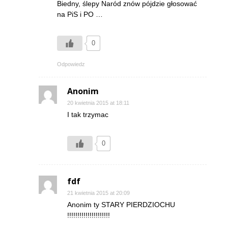
Biedny, ślepy Naród znów pójdzie głosować
na PiS i PO …
0
Odpowiedz
Anonim
20 kwietnia 2015 at 18:11
I tak trzymac
0
fdf
21 kwietnia 2015 at 20:09
Anonim ty STARY PIERDZIOCHU
!!!!!!!!!!!!!!!!!!!!!