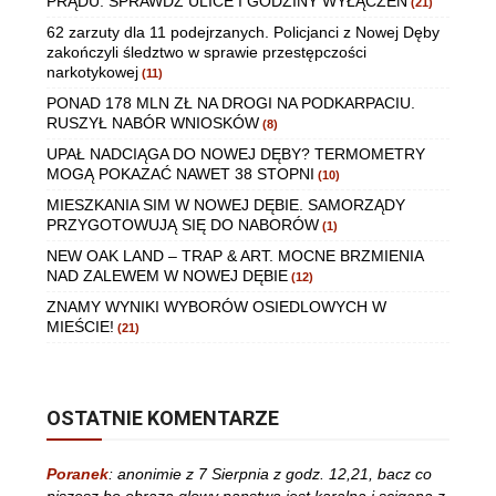
PRĄDU. SPRAWDŹ ULICE I GODZINY WYŁĄCZEŃ
(21)
62 zarzuty dla 11 podejrzanych. Policjanci z Nowej Dęby
zakończyli śledztwo w sprawie przestępczości
narkotykowej
(11)
PONAD 178 MLN ZŁ NA DROGI NA PODKARPACIU.
RUSZYŁ NABÓR WNIOSKÓW
(8)
UPAŁ NADCIĄGA DO NOWEJ DĘBY? TERMOMETRY
MOGĄ POKAZAĆ NAWET 38 STOPNI
(10)
MIESZKANIA SIM W NOWEJ DĘBIE. SAMORZĄDY
PRZYGOTOWUJĄ SIĘ DO NABORÓW
(1)
NEW OAK LAND – TRAP & ART. MOCNE BRZMIENIA
NAD ZALEWEM W NOWEJ DĘBIE
(12)
ZNAMY WYNIKI WYBORÓW OSIEDLOWYCH W
MIEŚCIE!
(21)
OSTATNIE KOMENTARZE
Poranek
:
anonimie z 7 Sierpnia z godz. 12,21, bacz co
piszesz bo obraza glowy panstwa jest karalna i scigana z