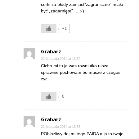
sorki za błędy zamiast”zagraniczne” miało
być „zagarnięte” ….:-)
+1
Grabarz
21 listopada 2014 at 13:50
Cicho mi tu ja was rowniutko uloze
sprawnie pochowam bo musze z czegos
zyc
0
Grabarz
21 listopada 2014 at 13:56
POblazliwy daj mi tego PAIDA a ja to twoje