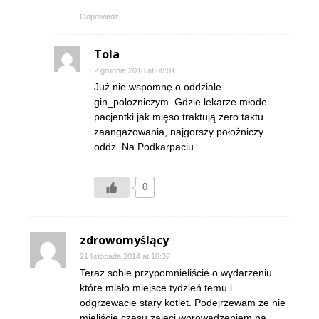
Odpowiedz
Tola
2 grudnia 2016 at 08:01
Już nie wspomnę o oddziale
gin_polozniczym. Gdzie lekarze młode
pacjentki jak mięso traktują zero taktu
zaangażowania, najgorszy położniczy
oddz. Na Podkarpaciu.
0
zdrowomyślący
21 listopada 2014 at 10:37
Teraz sobie przypomnieliście o wydarzeniu
które miało miejsce tydzień temu i
odgrzewacie stary kotlet. Podejrzewam że nie
mieliście czasu,zajęci wprowadzeniem na