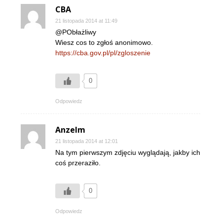
CBA
21 listopada 2014 at 11:49
@PObłażliwy
Wiesz cos to zgłoś anonimowo.
https://cba.gov.pl/pl/zgloszenie
0
Odpowiedz
Anzelm
21 listopada 2014 at 12:01
Na tym pierwszym zdjęciu wyglądają, jakby ich
coś przeraziło.
0
Odpowiedz