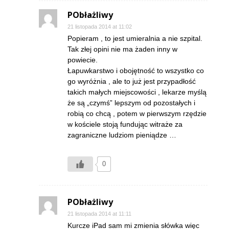
PObłażliwy
21 listopada 2014 at 11:02
Popieram , to jest umieralnia a nie szpital.
Tak złej opini nie ma żaden inny w
powiecie.
Łapuwkarstwo i obojętność to wszystko co
go wyróżnia , ale to już jest przypadłość
takich małych miejscowości , lekarze myślą
że są „czymś” lepszym od pozostałych i
robią co chcą , potem w pierwszym rzędzie
w kościele stoją fundując witraże za
zagraniczne ludziom pieniądze …
0
PObłażliwy
21 listopada 2014 at 11:11
Kurcze iPad sam mi zmienia słówka więc