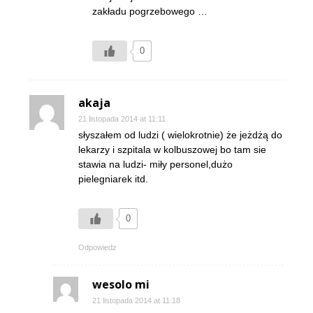
zakładu pogrzebowego …
0
akaja
21 listopada 2014 at 11:11
słyszałem od ludzi ( wielokrotnie) że jeżdżą do
lekarzy i szpitala w kolbuszowej bo tam sie
stawia na ludzi- miły personel,dużo
pielegniarek itd.
0
Odpowiedz
wesolo mi
21 listopada 2014 at 11:18