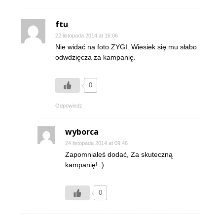
ftu
22 listopada 2014 at 16:06
Nie widać na foto ZYGI. Wiesiek się mu słabo
odwdzięcza za kampanię.
0
Odpowiedz
wyborca
24 listopada 2014 at 09:46
Zapomniałeś dodać, Za skuteczną
kampanię! :)
0