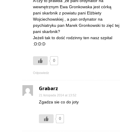
A czy to prawda ,że pani ordynator na
wewnętrznym Ewa Gronkowska jest córką
pani skarbnik z powiatu pani Elżbiety
Wojciechowskiej , a pan ordynator na
psychiatryku pan Marek Gronkowski to zięć tej
pani skarbnik?
Jeżeli tak to dość rodzinny ten nasz szpital
:D:D:D
0
Odpowiedz
Grabarz
21 listopada 2014 at 13:52
Zgadza sie co do joty
0