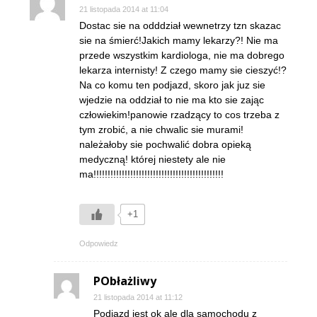
21 listopada 2014 at 11:04
Dostac sie na odddział wewnetrzy tzn skazac
sie na śmierć!Jakich mamy lekarzy?! Nie ma
przede wszystkim kardiologa, nie ma dobrego
lekarza internisty! Z czego mamy sie cieszyć!?
Na co komu ten podjazd, skoro jak juz sie
wjedzie na oddział to nie ma kto sie zając
człowiekim!panowie rzadzący to cos trzeba z
tym zrobić, a nie chwalic sie murami!
należałoby sie pochwalić dobra opieką
medyczną! której niestety ale nie
ma!!!!!!!!!!!!!!!!!!!!!!!!!!!!!!!!!!!!!!!!!!!!!!
+1
Odpowiedz
PObłażliwy
21 listopada 2014 at 11:12
Podjazd jest ok ale dla samochodu z