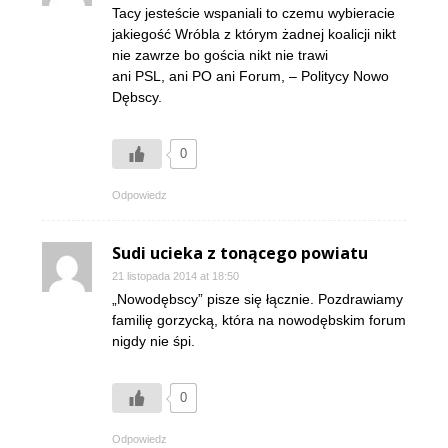
Tacy jesteście wspaniali to czemu wybieracie
jakiegość Wróbla z którym żadnej koalicji nikt
nie zawrze bo gościa nikt nie trawi
ani PSL, ani PO ani Forum, – Politycy Nowo
Dębscy.
0
Odpowiedz
Sudi ucieka z tonącego powiatu
21 listopada 2014 at 18:50
„Nowodębscy” pisze się łącznie. Pozdrawiamy
familię gorzycką, która na nowodębskim forum
nigdy nie śpi.
0
Odpowiedz