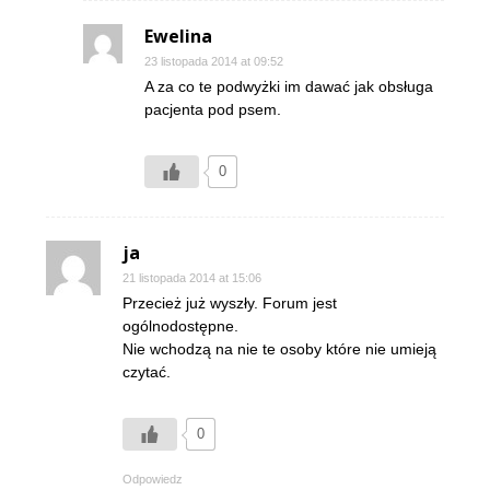
Ewelina
23 listopada 2014 at 09:52
A za co te podwyżki im dawać jak obsługa
pacjenta pod psem.
0
ja
21 listopada 2014 at 15:06
Przecież już wyszły. Forum jest
ogólnodostępne.
Nie wchodzą na nie te osoby które nie umieją
czytać.
0
Odpowiedz