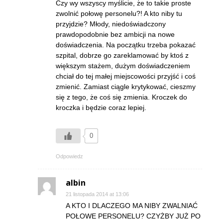
Czy wy wszyscy myślicie, że to takie proste
zwolnić połowę personelu?! A kto niby tu
przyjdzie? Młody, niedoświadczony
prawdopodobnie bez ambicji na nowe
doświadczenia. Na początku trzeba pokazać
szpital, dobrze go zareklamować by ktoś z
większym stażem, dużym doświadczeniem
chciał do tej małej miejscowości przyjść i coś
zmienić. Zamiast ciągle krytykować, cieszmy
się z tego, że coś się zmienia. Kroczek do
kroczka i będzie coraz lepiej.
0
Odpowiedz
albin
21 listopada 2014 at 13:06
A KTO I DLACZEGO MA NIBY ZWALNIAĆ
POŁOWE PERSONELU? CZYŻBY JUŻ PO