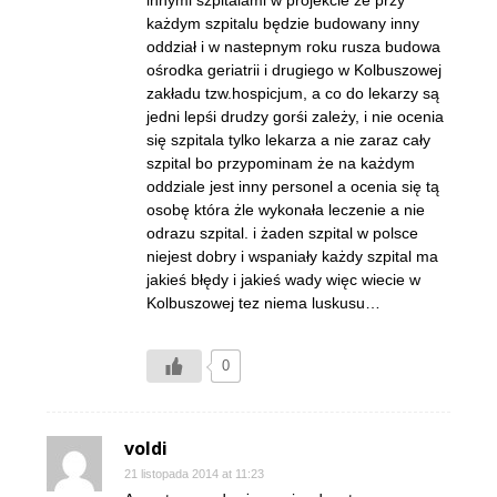
innymi szpitalami w projekcie że przy
każdym szpitalu będzie budowany inny
oddział i w nastepnym roku rusza budowa
ośrodka geriatrii i drugiego w Kolbuszowej
zakładu tzw.hospicjum, a co do lekarzy są
jedni lepśi drudzy gorśi zależy, i nie ocenia
się szpitala tylko lekarza a nie zaraz cały
szpital bo przypominam że na każdym
oddziale jest inny personel a ocenia się tą
osobę która żle wykonała leczenie a nie
odrazu szpital. i żaden szpital w polsce
niejest dobry i wspaniały każdy szpital ma
jakieś błędy i jakieś wady więc wiecie w
Kolbuszowej tez niema luskusu…
0
voldi
21 listopada 2014 at 11:23