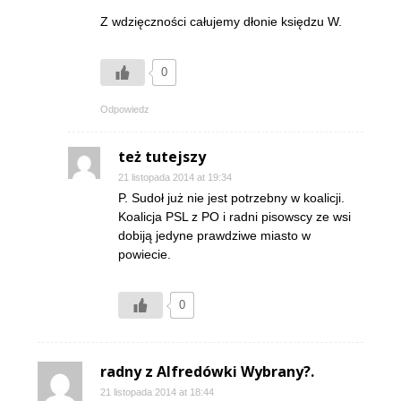
Z wdzięczności całujemy dłonie księdzu W.
0
Odpowiedz
też tutejszy
21 listopada 2014 at 19:34
P. Sudoł już nie jest potrzebny w koalicji.
Koalicja PSL z PO i radni pisowscy ze wsi
dobiją jedyne prawdziwe miasto w
powiecie.
0
radny z Alfredówki Wybrany?.
21 listopada 2014 at 18:44