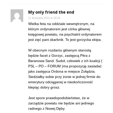
My only friend the end
21 listopada 2014 at 18:34
Wielka feta na oddziale wewnętrznym, na
którym ordynatorem jest córka głównej
księgowej powiatu, na psychiatrii ordynatorem
jest zięć pani skarbnik. To jest gorzycka ekipa.
W obecnym rozdaniu głównym starostą
będzie facet z Gorzyc, zastępcą Pitra z
Baranowa Sand. Sudoł, człowiek z ich koalicji (
PSL – PO – FORUM )ma propozycję zasiadać
jako zastępca Ordona w miejsce Żołądzia.
Siedziałby sobie przy żonie w jednej firmie do
emerytury odciąganej w nieskończoność
klepiąc dobry grosz.
Jest spore prawdopodobieństwo, że w
zarządzie powiatu nie będzie ani jednego
radnego z Nowej Dęby.