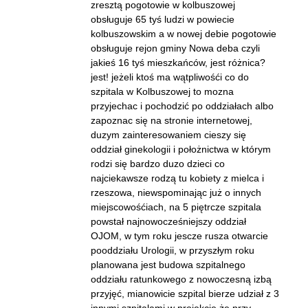
zresztą pogotowie w kolbuszowej
obsługuje 65 tyś ludzi w powiecie
kolbuszowskim a w nowej debie pogotowie
obsługuje rejon gminy Nowa deba czyli
jakieś 16 tyś mieszkańców, jest różnica?
jest! jeżeli ktoś ma wątpliwośći co do
szpitala w Kolbuszowej to mozna
przyjechac i pochodzić po oddziałach albo
zapoznac się na stronie internetowej,
duzym zainteresowaniem cieszy się
oddział ginekologii i położnictwa w którym
rodzi się bardzo duzo dzieci co
najciekawsze rodzą tu kobiety z mielca i
rzeszowa, niewspominając już o innych
miejscowośćiach, na 5 piętrcze szpitala
powstał najnowocześniejszy oddział
OJOM, w tym roku jescze rusza otwarcie
pooddziału Urologii, w przyszłym roku
planowana jest budowa szpitalnego
oddziału ratunkowego z nowoczesną izbą
przyjęć, mianowicie szpital bierze udział z 3