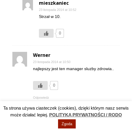
mieszkaniec
23 listopada 2014 at 10:52
Strzał w 10.
0
Werner
23 listopada 2014 at 10:50
najlepszy jest ten manager sluzby zdrowia..
0
Odpowiedz
Ta strona używa ciasteczek (cookies), dzięki którym nasz serwis
Stary
może działać lepiej.
POLITYKA PRYWATNOŚCI / RODO
25 listopada 2014 at 11:45
Zgoda
Piszecie, moi drodzy, o różnych bolączkach,