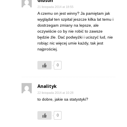
Gibson
21 listopada 2014 at 18:55
A czemu on jest winny? Ja pamiętam jak
wyglądał ten szpital jeszcze kilka lat temu i
dostrzegam zmiany na lepsze, ale
oczywiście co by nie robić to zawsze
będzie źle. Dać podwyżki i uciszyć lud, nie
robiąc nic więcej umie każdy, tak jest
najprościej.
0
Analityk
22 listopada 2014 at 10:28
to dobre, jakie sa statystyki?
0