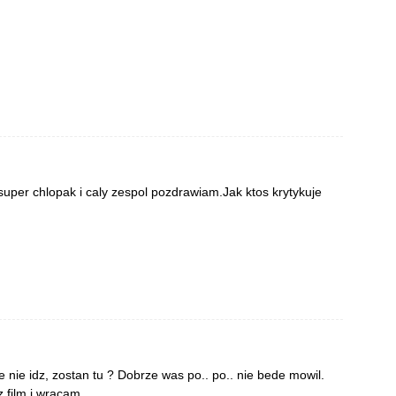
 super chlopak i caly zespol pozdrawiam.Jak ktos krytykuje
e nie idz, zostan tu ? Dobrze was po.. po.. nie bede mowil.
 film i wracam.