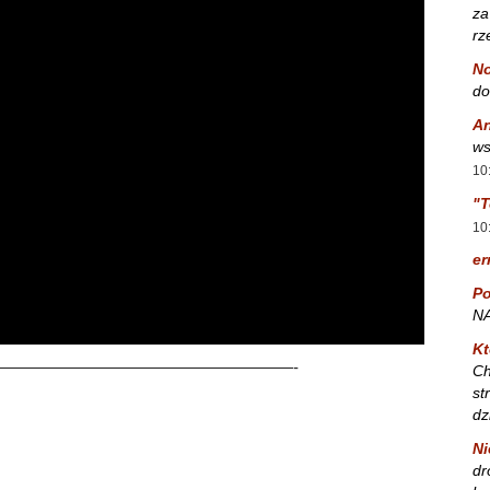
za
rz
No
do
A
ws
10
"T
10
er
Po
NA
Kt
——————————————————-
Ch
st
dz
Ni
dr