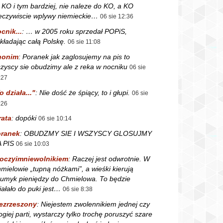
 KO i tym bardziej, nie naleze do KO, a KO
eczywiscie wplywy niemieckie…
06 sie 12:36
cnik...
:
… w 2005 roku sprzedał POPiS,
kładając całą Polskę.
06 sie 11:08
nonim
:
Poranek jak zaglosujemy na pis to
zyscy sie obudzimy ale z reka w nocniku
06 sie
:27
o działa..."
:
Nie dość że śpiący, to i głupi.
06 sie
:26
rata
:
dopóki
06 sie 10:14
ranek
:
OBUDZMY SIE I WSZYSCY GLOSUJMY
 PIS
06 sie 10:03
oczyimniewolnikiem
:
Raczej jest odwrotnie. W
mielowie „tupną nóżkami”, a wieśki kierują
rumyk pieniędzy do Chmielowa. To będzie
iałało do puki jest…
06 sie 8:38
ezrzeszony
:
Niejestem zwolennikiem jednej czy
ogiej parti, wystarczy tylko trochę poruszyć szare