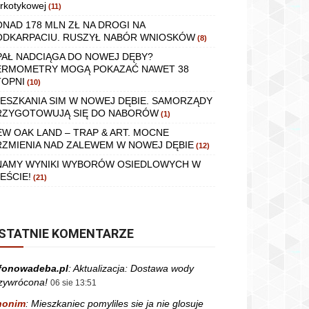
rkotykowej
(11)
ONAD 178 MLN ZŁ NA DROGI NA
ODKARPACIU. RUSZYŁ NABÓR WNIOSKÓW
(8)
PAŁ NADCIĄGA DO NOWEJ DĘBY?
ERMOMETRY MOGĄ POKAZAĆ NAWET 38
TOPNI
(10)
IESZKANIA SIM W NOWEJ DĘBIE. SAMORZĄDY
RZYGOTOWUJĄ SIĘ DO NABORÓW
(1)
EW OAK LAND – TRAP & ART. MOCNE
RZMIENIA NAD ZALEWEM W NOWEJ DĘBIE
(12)
NAMY WYNIKI WYBORÓW OSIEDLOWYCH W
EŚCIE!
(21)
STATNIE KOMENTARZE
fonowadeba.pl
:
Aktualizacja: Dostawa wody
zywrócona!
06 sie 13:51
nonim
:
Mieszkaniec pomyliles sie ja nie glosuje