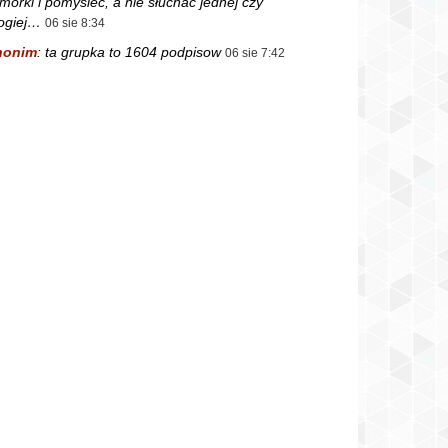
mórki i pomyśleć, a nie słuchać jednej czy
ogiej…
06 sie 8:34
nonim
:
ta grupka to 1604 podpisow
06 sie 7:42