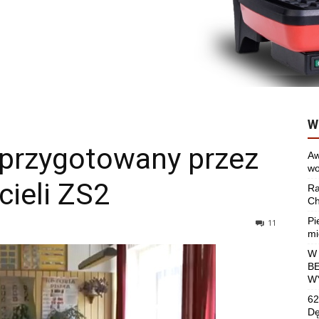
W
 przygotowany przez
Aw
wo
cieli ZS2
Ra
Ch
Pi
11
mi
W
B
W
62
Dę