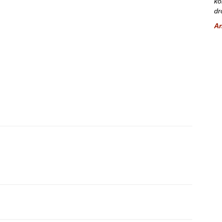
ko
dr
A