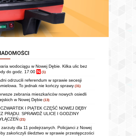
IADOMOŚCI
aria wodociągu w Nowej Dębie. Kilka ulic bez
dy do godz. 17:00
N
(1)
dni odrzucili referendum w sprawie secesji
mielowa. To jednak nie kończy sprawy
(31)
erwsze zebrania mieszkańców nowych osiedli
ejskich w Nowej Dębie
(13)
 CZWARTEK I PIĄTEK CZĘŚĆ NOWEJ DĘBY
EZ PRĄDU. SPRAWDŹ ULICE I GODZINY
YŁĄCZEŃ
(21)
 zarzuty dla 11 podejrzanych. Policjanci z Nowej
by zakończyli śledztwo w sprawie przestępczości