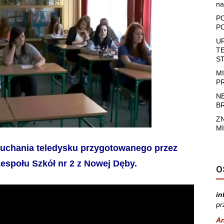
na
P
P
U
T
S
M
P
N
B
Z
MI
łuchania teledysku przygotowanego przez
Zespołu Szkół nr 2 z Nowej Dęby.
O
in
pr
A