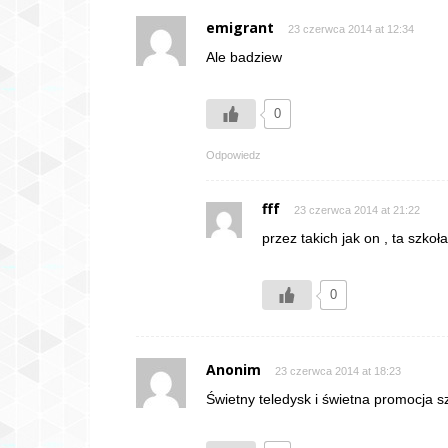
emigrant
23 czerwca 2014 at 12:34
Ale badziew
0
Odpowiedz
fff
23 czerwca 2014 at 21:22
przez takich jak on , ta szkoł
0
Anonim
23 czerwca 2014 at 18:23
Świetny teledysk i świetna promocja sz