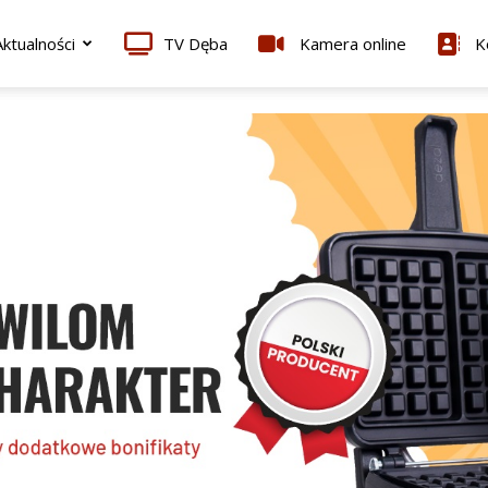
ktualności
TV Dęba
Kamera online
K