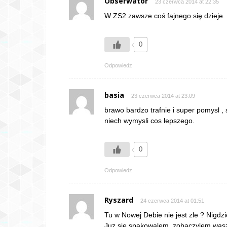
Obserwator
23 czerwca 2014 at 22:35
W ZS2 zawsze coś fajnego się dzieje.
0
Odpowiedz
basia
23 czerwca 2014 at 23:09
brawo bardzo trafnie i super pomysl ,
niech wymysli cos lepszego.
0
Odpowiedz
Ryszard
24 czerwca 2014 at 01:51
Tu w Nowej Debie nie jest zle ? Nigdzi
Juz sie spakowalem, zobaczylem wasz