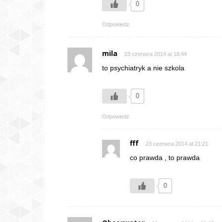
0
Odpowiedz
mila
23 czerwca 2014 at 18:44
to psychiatryk a nie szkola
0
Odpowiedz
fff
23 czerwca 2014 at 21:21
co prawda , to prawda
0