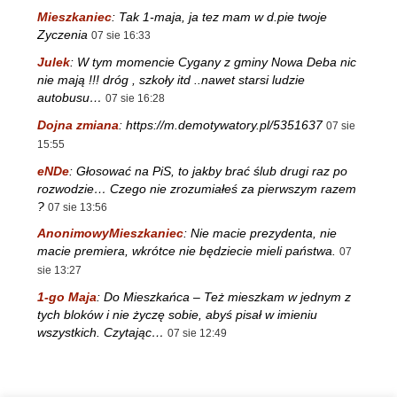
Mieszkaniec
:
Tak 1-maja, ja tez mam w d.pie twoje
Zyczenia
07 sie 16:33
Julek
:
W tym momencie Cygany z gminy Nowa Deba nic
nie mają !!! dróg , szkoły itd ..nawet starsi ludzie
autobusu…
07 sie 16:28
Dojna zmiana
:
https://m.demotywatory.pl/5351637
07 sie
15:55
eNDe
:
Głosować na PiS, to jakby brać ślub drugi raz po
rozwodzie… Czego nie zrozumiałeś za pierwszym razem
?
07 sie 13:56
AnonimowyMieszkaniec
:
Nie macie prezydenta, nie
macie premiera, wkrótce nie będziecie mieli państwa.
07
sie 13:27
1-go Maja
:
Do Mieszkańca – Też mieszkam w jednym z
tych bloków i nie życzę sobie, abyś pisał w imieniu
wszystkich. Czytając…
07 sie 12:49