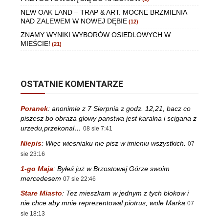
NEW OAK LAND – TRAP & ART. MOCNE BRZMIENIA
NAD ZALEWEM W NOWEJ DĘBIE
(12)
ZNAMY WYNIKI WYBORÓW OSIEDLOWYCH W
MIEŚCIE!
(21)
OSTATNIE KOMENTARZE
Poranek
:
anonimie z 7 Sierpnia z godz. 12,21, bacz co
piszesz bo obraza glowy panstwa jest karalna i scigana z
urzedu,przekonal…
08 sie 7:41
Niepis
:
Więc wiesniaku nie pisz w imieniu wszystkich.
07
sie 23:16
1-go Maja
:
Byłeś już w Brzostowej Górze swoim
mercedesem
07 sie 22:46
Stare Miasto
:
Tez mieszkam w jednym z tych blokow i
nie chce aby mnie reprezentowal piotrus, wole Marka
07
sie 18:13