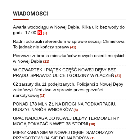
WIADOMOŚCI
Awaria wodociągu w Nowej Dębie. Kilka ulic bez wody do
godz. 17:00
N
(1)
Radni odrzucili referendum w sprawie secesji Chmielowa.
To jednak nie kończy sprawy
(41)
Pierwsze zebrania mieszkańców nowych osiedli miejskich
w Nowej Dębie
(21)
W CZWARTEK I PIĄTEK CZĘŚĆ NOWEJ DĘBY BEZ
PRĄDU. SPRAWDŹ ULICE I GODZINY WYŁĄCZEŃ
(21)
62 zarzuty dla 11 podejrzanych. Policjanci z Nowej Dęby
zakończyli śledztwo w sprawie przestępczości
narkotykowej
(11)
PONAD 178 MLN ZŁ NA DROGI NA PODKARPACIU.
RUSZYŁ NABÓR WNIOSKÓW
(8)
UPAŁ NADCIĄGA DO NOWEJ DĘBY? TERMOMETRY
MOGĄ POKAZAĆ NAWET 38 STOPNI
(10)
MIESZKANIA SIM W NOWEJ DĘBIE. SAMORZĄDY
PRZYGOTOWUJĄ SIĘ DO NABORÓW
(1)