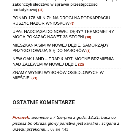
zakończyli śledztwo w sprawie przestępczości
narkotykowej
(11)
PONAD 178 MLN ZŁ NA DROGI NA PODKARPACIU.
RUSZYŁ NABÓR WNIOSKÓW
(8)
UPAŁ NADCIĄGA DO NOWEJ DĘBY? TERMOMETRY
MOGĄ POKAZAĆ NAWET 38 STOPNI
(10)
MIESZKANIA SIM W NOWEJ DĘBIE. SAMORZĄDY
PRZYGOTOWUJĄ SIĘ DO NABORÓW
(1)
NEW OAK LAND – TRAP & ART. MOCNE BRZMIENIA
NAD ZALEWEM W NOWEJ DĘBIE
(12)
ZNAMY WYNIKI WYBORÓW OSIEDLOWYCH W
MIEŚCIE!
(21)
OSTATNIE KOMENTARZE
Poranek
:
anonimie z 7 Sierpnia z godz. 12,21, bacz co
piszesz bo obraza glowy panstwa jest karalna i scigana z
urzedu,przekonal…
08 sie 7:41