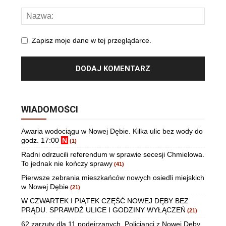
Zapisz moje dane w tej przeglądarce.
WIADOMOŚCI
Awaria wodociągu w Nowej Dębie. Kilka ulic bez wody do
godz. 17:00
N
(1)
Radni odrzucili referendum w sprawie secesji Chmielowa.
To jednak nie kończy sprawy
(41)
Pierwsze zebrania mieszkańców nowych osiedli miejskich
w Nowej Dębie
(21)
W CZWARTEK I PIĄTEK CZĘŚĆ NOWEJ DĘBY BEZ
PRĄDU. SPRAWDŹ ULICE I GODZINY WYŁĄCZEŃ
(21)
62 zarzuty dla 11 podejrzanych. Policjanci z Nowej Dęby