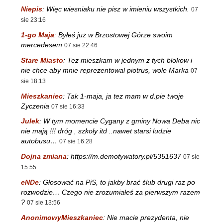
Niepis
:
Więc wiesniaku nie pisz w imieniu wszystkich.
07
sie 23:16
1-go Maja
:
Byłeś już w Brzostowej Górze swoim
mercedesem
07 sie 22:46
Stare Miasto
:
Tez mieszkam w jednym z tych blokow i
nie chce aby mnie reprezentowal piotrus, wole Marka
07
sie 18:13
Mieszkaniec
:
Tak 1-maja, ja tez mam w d.pie twoje
Zyczenia
07 sie 16:33
Julek
:
W tym momencie Cygany z gminy Nowa Deba nic
nie mają !!! dróg , szkoły itd ..nawet starsi ludzie
autobusu…
07 sie 16:28
Dojna zmiana
:
https://m.demotywatory.pl/5351637
07 sie
15:55
eNDe
:
Głosować na PiS, to jakby brać ślub drugi raz po
rozwodzie… Czego nie zrozumiałeś za pierwszym razem
?
07 sie 13:56
AnonimowyMieszkaniec
:
Nie macie prezydenta, nie