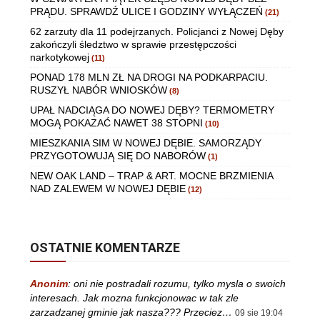
PRĄDU. SPRAWDŹ ULICE I GODZINY WYŁĄCZEŃ
(21)
62 zarzuty dla 11 podejrzanych. Policjanci z Nowej Dęby
zakończyli śledztwo w sprawie przestępczości
narkotykowej
(11)
PONAD 178 MLN ZŁ NA DROGI NA PODKARPACIU.
RUSZYŁ NABÓR WNIOSKÓW
(8)
UPAŁ NADCIĄGA DO NOWEJ DĘBY? TERMOMETRY
MOGĄ POKAZAĆ NAWET 38 STOPNI
(10)
MIESZKANIA SIM W NOWEJ DĘBIE. SAMORZĄDY
PRZYGOTOWUJĄ SIĘ DO NABORÓW
(1)
NEW OAK LAND – TRAP & ART. MOCNE BRZMIENIA
NAD ZALEWEM W NOWEJ DĘBIE
(12)
OSTATNIE KOMENTARZE
Anonim
:
oni nie postradali rozumu, tylko mysla o swoich
interesach. Jak mozna funkcjonowac w tak zle
zarzadzanej gminie jak nasza??? Przeciez…
09 sie 19:04