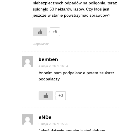
niebezpiecznych odpadów na poligonie, teraz
spłonęło 50 hektarów lasów. Czy ktoś jest
jeszcze w stanie powstrzymać sprawców?
+5
Odpowiedz
bemben
4 maja 2026 at 16:54
Anonim sam podpalasz a potem szukasz
podpalaczy
+3
eNDe
5 maja 2026 at 15:26
Jakoś dziwnie anonim jesteś dobrze