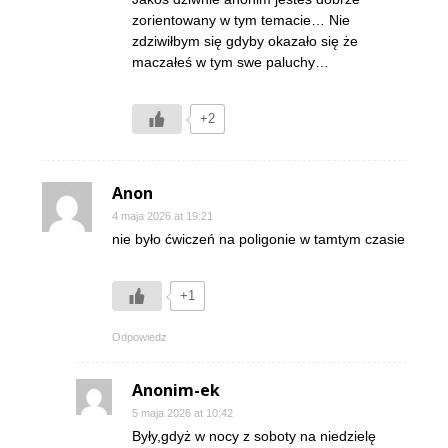
zorientowany w tym temacie… Nie
zdziwiłbym się gdyby okazało się że
maczałeś w tym swe paluchy…
+2
Anon
4 maja 2026 at 19:21
nie było ćwiczeń na poligonie w tamtym czasie
+1
Odpowiedz
Anonim-ek
5 maja 2026 at 10:42
Były,gdyż w nocy z soboty na niedzielę