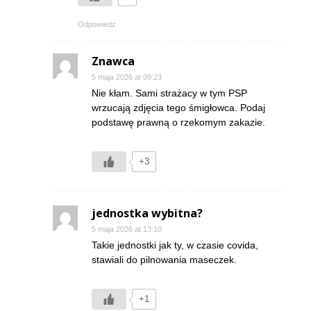
Odpowiedz
Znawca
5 maja 2026 at 09:23
Nie kłam. Sami strażacy w tym PSP
wrzucają zdjęcia tego śmigłowca. Podaj
podstawę prawną o rzekomym zakazie.
+3
jednostka wybitna?
5 maja 2026 at 13:10
Takie jednostki jak ty, w czasie covida,
stawiali do pilnowania maseczek.
+1