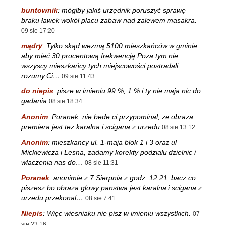
buntownik
:
mógłby jakiś urzędnik poruszyć sprawę
braku ławek wokół placu zabaw nad zalewem masakra.
09 sie 17:20
mądry
:
Tylko skąd wezmą 5100 mieszkańców w gminie
aby mieć 30 procentową frekwencję.Poza tym nie
wszyscy mieszkańcy tych miejscowości postradali
rozumy.Ci…
09 sie 11:43
do niepis
:
pisze w imieniu 99 %, 1 % i ty nie maja nic do
gadania
08 sie 18:34
Anonim
:
Poranek, nie bede ci przypominal, ze obraza
premiera jest tez karalna i scigana z urzedu
08 sie 13:12
Anonim
:
mieszkancy ul. 1-maja blok 1 i 3 oraz ul
Mickiewicza i Lesna, zadamy korekty podzialu dzielnic i
wlaczenia nas do…
08 sie 11:31
Poranek
:
anonimie z 7 Sierpnia z godz. 12,21, bacz co
piszesz bo obraza glowy panstwa jest karalna i scigana z
urzedu,przekonal…
08 sie 7:41
Niepis
:
Więc wiesniaku nie pisz w imieniu wszystkich.
07
sie 23:16