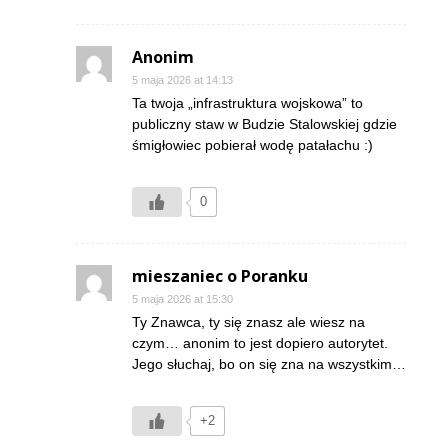
Anonim
5 maja 2026 at 14:13
Ta twoja „infrastruktura wojskowa” to
publiczny staw w Budzie Stalowskiej gdzie
śmigłowiec pobierał wodę patałachu :)
0
mieszaniec o Poranku
5 maja 2026 at 15:30
Ty Znawca, ty się znasz ale wiesz na
czym… anonim to jest dopiero autorytet.
Jego słuchaj, bo on się zna na wszystkim…
+2