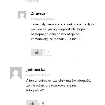
Odpowiedz
Znawca
5 maja 2026 at 09:23
Takie były pierwsze szacunki i one trafiły do
mediów w tym ogólnopolskich. Dopiero
następnego dnia poszły oficjalne
komunikaty, że jednak 22 a nie 50.
0
jednostka
5 maja 2026 at 08:42
A ten anonimowy czytelnik ma świadomość,
że infrastruktury wojskowej się nie
fotografuje?
0