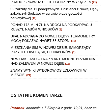
PRĄDU. SPRAWDŹ ULICE I GODZINY WYŁĄCZEŃ
(21)
62 zarzuty dla 11 podejrzanych. Policjanci z Nowej Dęby
zakończyli śledztwo w sprawie przestępczości
narkotykowej
(11)
PONAD 178 MLN ZŁ NA DROGI NA PODKARPACIU.
RUSZYŁ NABÓR WNIOSKÓW
(8)
UPAŁ NADCIĄGA DO NOWEJ DĘBY? TERMOMETRY
MOGĄ POKAZAĆ NAWET 38 STOPNI
(10)
MIESZKANIA SIM W NOWEJ DĘBIE. SAMORZĄDY
PRZYGOTOWUJĄ SIĘ DO NABORÓW
(1)
NEW OAK LAND – TRAP & ART. MOCNE BRZMIENIA
NAD ZALEWEM W NOWEJ DĘBIE
(12)
ZNAMY WYNIKI WYBORÓW OSIEDLOWYCH W
MIEŚCIE!
(21)
OSTATNIE KOMENTARZE
Poranek
:
anonimie z 7 Sierpnia z godz. 12,21, bacz co