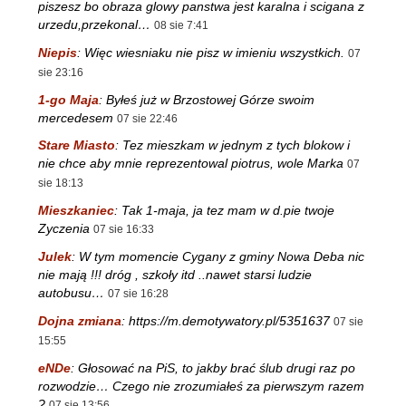
piszesz bo obraza glowy panstwa jest karalna i scigana z
urzedu,przekonal…
08 sie 7:41
Niepis
:
Więc wiesniaku nie pisz w imieniu wszystkich.
07
sie 23:16
1-go Maja
:
Byłeś już w Brzostowej Górze swoim
mercedesem
07 sie 22:46
Stare Miasto
:
Tez mieszkam w jednym z tych blokow i
nie chce aby mnie reprezentowal piotrus, wole Marka
07
sie 18:13
Mieszkaniec
:
Tak 1-maja, ja tez mam w d.pie twoje
Zyczenia
07 sie 16:33
Julek
:
W tym momencie Cygany z gminy Nowa Deba nic
nie mają !!! dróg , szkoły itd ..nawet starsi ludzie
autobusu…
07 sie 16:28
Dojna zmiana
:
https://m.demotywatory.pl/5351637
07 sie
15:55
eNDe
:
Głosować na PiS, to jakby brać ślub drugi raz po
rozwodzie… Czego nie zrozumiałeś za pierwszym razem
?
07 sie 13:56