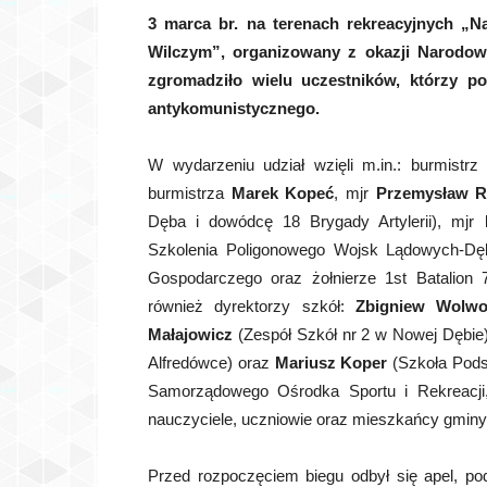
3 marca br. na terenach rekreacyjnych „
Wilczym”, organizowany z okazji Narodow
zgromadziło wielu uczestników, którzy p
antykomunistycznego.
W wydarzeniu udział wzięli m.in.: burmist
burmistrza
Marek Kopeć
, mjr
Przemysław R
Dęba i dowódcę 18 Brygady Artylerii), mjr
Szkolenia Poligonowego Wojsk Lądowych-Dęb
Gospodarczego oraz żołnierze 1st Batalion
również dyrektorzy szkół:
Zbigniew Wolwo
Małajowicz
(Zespół Szkół nr 2 w Nowej Dębie
Alfredówce) oraz
Mariusz Koper
(Szkoła Pods
Samorządowego Ośrodka Sportu i Rekreacj
nauczyciele, uczniowie oraz mieszkańcy gminy
Przed rozpoczęciem biegu odbył się apel, po