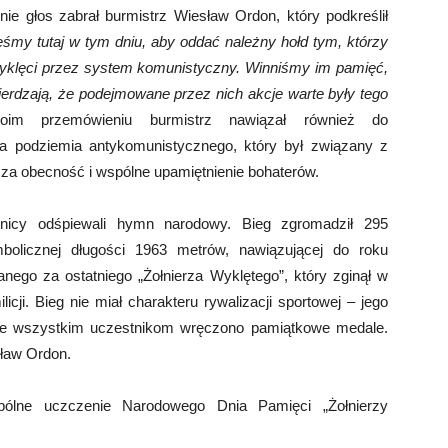
ie głos zabrał burmistrz Wiesław Ordon, który podkreślił
eśmy tutaj w tym dniu, aby oddać należny hołd tym, którzy
 wyklęci przez system komunistyczny. Winniśmy im pamięć,
wierdzają, że podejmowane przez nich akcje warte były tego
im przemówieniu burmistrz nawiązał również do
rza podziemia antykomunistycznego, który był związany z
a obecność i wspólne upamiętnienie bohaterów.
nicy odśpiewali hymn narodowy. Bieg zgromadził 295
bolicznej długości 1963 metrów, nawiązującej do roku
nego za ostatniego „Żołnierza Wyklętego”, który zginął w
icji. Bieg nie miał charakteru rywalizacji sportowej – jego
cie wszystkim uczestnikom wręczono pamiątkowe medale.
sław Ordon.
ólne uczczenie Narodowego Dnia Pamięci „Żołnierzy