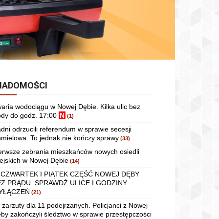
IADOMOŚCI
aria wodociągu w Nowej Dębie. Kilka ulic bez
dy do godz. 17:00
N
(1)
dni odrzucili referendum w sprawie secesji
mielowa. To jednak nie kończy sprawy
(33)
erwsze zebrania mieszkańców nowych osiedli
ejskich w Nowej Dębie
(14)
 CZWARTEK I PIĄTEK CZĘŚĆ NOWEJ DĘBY
EZ PRĄDU. SPRAWDŹ ULICE I GODZINY
YŁĄCZEŃ
(21)
 zarzuty dla 11 podejrzanych. Policjanci z Nowej
by zakończyli śledztwo w sprawie przestępczości