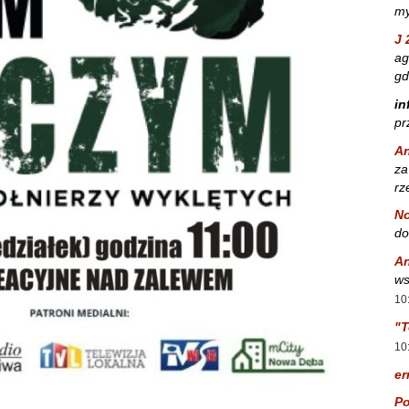
my
J 
ag
gd
in
pr
A
za
rz
No
do
A
ws
10
"T
10
er
Po