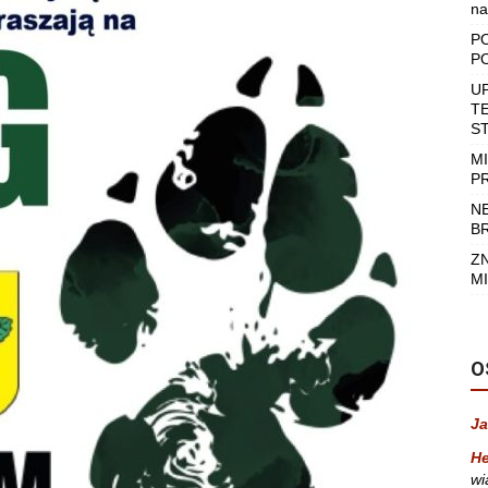
na
P
P
U
T
S
M
P
N
B
Z
MI
O
Ja
He
wi