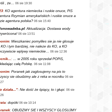
śli , że…
06 sie 19:30
23
:
KO agentura niemiecka i ruskie onuce, PiS
entura Rzymian amerykańskich i ruskie onuce a
zie agentura polska?
06 sie 15:40
fonowadeba.pl
:
Aktualizacja: Dostawa wody
zywrócona!
06 sie 13:51
nonim
:
Mieszkaniec pomyliles sie ja nie glosuje
 KO i tym bardziej, nie naleze do KO, a KO
eczywiscie wplywy niemieckie…
06 sie 12:36
cnik...
:
… w 2005 roku sprzedał POPiS,
kładając całą Polskę.
06 sie 11:08
nonim
:
Poranek jak zaglosujemy na pis to
zyscy sie obudzimy ale z reka w nocniku
06 sie
:27
o działa..."
:
Nie dość że śpiący, to i głupi.
06 sie
:26
rata
:
dopóki
06 sie 10:14
ranek
:
OBUDZMY SIE I WSZYSCY GLOSUJMY