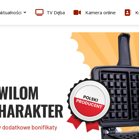
ktualności
TV Dęba
Kamera online
K