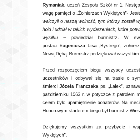
Rymaniak
, uczeń Zespołu Szkół nr 1. Następn
wagę pamięci o „Żołnierzach Wyklętych”-
Jest
walczyli o naszą wolność, tym którzy zostali
hołd i udział w takich wydarzeniach, które pot
wysiłku
– powiedział burmistrz. W swo
postaci
Eugeniusza Lisa
„Bystrego”, żołnie
Nową Dębą. Burmistrz podziękował wszystkim z
Przed rozpoczęciem biegu wszyscy uczest
uczestników i odbywał się na trasie o sym
śmierci
Józefa Franczaka
ps. „Lalek”, uznawa
październiku 1963 r. w potyczce z patrolem mil
celem było upamiętnienie bohaterów. Na me
Honorowym starterem biegu był burmistrz Wie
Dziękujemy wszystkim za przybycie i wsp
Wyklętych”.