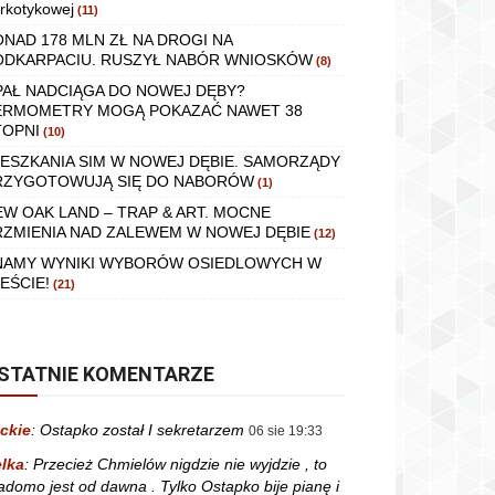
rkotykowej
(11)
ONAD 178 MLN ZŁ NA DROGI NA
ODKARPACIU. RUSZYŁ NABÓR WNIOSKÓW
(8)
PAŁ NADCIĄGA DO NOWEJ DĘBY?
ERMOMETRY MOGĄ POKAZAĆ NAWET 38
TOPNI
(10)
IESZKANIA SIM W NOWEJ DĘBIE. SAMORZĄDY
RZYGOTOWUJĄ SIĘ DO NABORÓW
(1)
EW OAK LAND – TRAP & ART. MOCNE
RZMIENIA NAD ZALEWEM W NOWEJ DĘBIE
(12)
NAMY WYNIKI WYBORÓW OSIEDLOWYCH W
EŚCIE!
(21)
STATNIE KOMENTARZE
ckie
:
Ostapko został I sekretarzem
06 sie 19:33
lka
:
Przecież Chmielów nigdzie nie wyjdzie , to
adomo jest od dawna . Tylko Ostapko bije pianę i