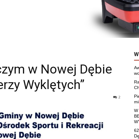
W
czym w Nowej Dębie
Aw
wo
erzy Wyklętych”
Ra
Ch
Pi
2
mi
W
B
W
62
Dę