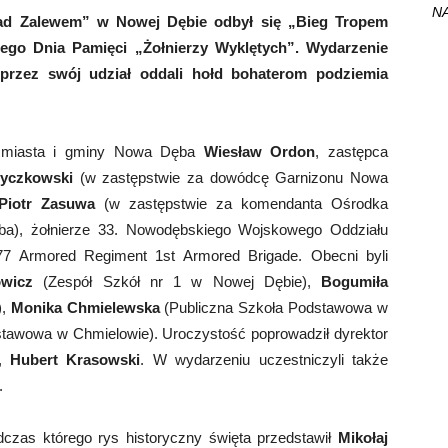
NA
Nad Zalewem” w Nowej Dębie odbył się „Bieg Tropem
ego Dnia Pamięci „Żołnierzy Wyklętych”. Wydarzenie
oprzez swój udział oddali hołd bohaterom podziemia
rz miasta i gminy Nowa Dęba
Wiesław Ordon
, zastępca
yczkowski
(w zastępstwie za dowódcę Garnizonu Nowa
Piotr Zasuwa
(w zastępstwie za komendanta Ośrodka
a), żołnierze 33. Nowodębskiego Wojskowego Oddziału
 77 Armored Regiment 1st Armored Brigade. Obecni byli
wicz
(Zespół Szkół nr 1 w Nowej Dębie),
Bogumiła
),
Monika Chmielewska
(Publiczna Szkoła Podstawowa w
tawowa w Chmielowie). Uroczystość poprowadził dyrektor
i,
Hubert Krasowski
. W wydarzeniu uczestniczyli także
.
dczas którego rys historyczny święta przedstawił
Mikołaj