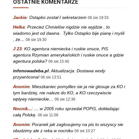
OSTATNIE KOMENTARZE
Jackie
:
Ostapko został I sekretarzem
06 sie 19:33
Helka
:
Przecież Chmielów nigdzie nie wyjdzie , to
wiadomo jest od dawna . Tylko Ostapko bije pianę i myśli
, że…
06 sie 19:30
J 23
:
KO agentura niemiecka i ruskie onuce, PiS
agentura Rzymian amerykańskich i ruskie onuce a gdzie
agentura polska?
06 sie 15:40
infonowadeba.pl
:
Aktualizacja: Dostawa wody
przywrócona!
06 sie 13:51
Anonim
:
Mieszkaniec pomyliles sie ja nie glosuje za KO i
tym bardziej, nie naleze do KO, a KO rzeczywiscie
wplywy niemieckie…
06 sie 12:36
Nocnik...
:
… w 2005 roku sprzedał POPiS, dokładając
całą Polskę.
06 sie 11:08
Anonim
:
Poranek jak zaglosujemy na pis to wszyscy sie
obudzimy ale z reka w nocniku
06 sie 10:27