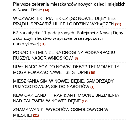
Pierwsze zebrania mieszkańców nowych osiedli miejskich
w Nowej Dębie
(14)
W CZWARTEK I PIĄTEK CZĘŚĆ NOWEJ DĘBY BEZ
PRĄDU. SPRAWDŹ ULICE I GODZINY WYŁĄCZEŃ
(21)
62 zarzuty dla 11 podejrzanych. Policjanci z Nowej Dęby
zakończyli śledztwo w sprawie przestępczości
narkotykowej
(11)
PONAD 178 MLN ZŁ NA DROGI NA PODKARPACIU.
RUSZYŁ NABÓR WNIOSKÓW
(8)
UPAŁ NADCIĄGA DO NOWEJ DĘBY? TERMOMETRY
MOGĄ POKAZAĆ NAWET 38 STOPNI
(10)
MIESZKANIA SIM W NOWEJ DĘBIE. SAMORZĄDY
PRZYGOTOWUJĄ SIĘ DO NABORÓW
(1)
NEW OAK LAND – TRAP & ART. MOCNE BRZMIENIA
NAD ZALEWEM W NOWEJ DĘBIE
(12)
ZNAMY WYNIKI WYBORÓW OSIEDLOWYCH W
MIEŚCIE!
(21)