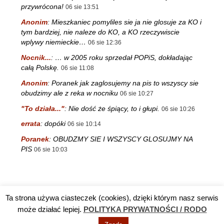
przywrócona!
06 sie 13:51
Anonim
:
Mieszkaniec pomyliles sie ja nie glosuje za KO i
tym bardziej, nie naleze do KO, a KO rzeczywiscie
wplywy niemieckie…
06 sie 12:36
Nocnik...
:
… w 2005 roku sprzedał POPiS, dokładając
całą Polskę.
06 sie 11:08
Anonim
:
Poranek jak zaglosujemy na pis to wszyscy sie
obudzimy ale z reka w nocniku
06 sie 10:27
"To działa..."
:
Nie dość że śpiący, to i głupi.
06 sie 10:26
errata
:
dopóki
06 sie 10:14
Poranek
:
OBUDZMY SIE I WSZYSCY GLOSUJMY NA
PIS
06 sie 10:03
Ta strona używa ciasteczek (cookies), dzięki którym nasz serwis
Reklama
TV DĘBA
Polityka prywatności / RODO
Kontakt
może działać lepiej.
POLITYKA PRYWATNOŚCI / RODO