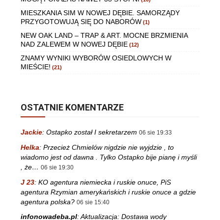
MIESZKANIA SIM W NOWEJ DĘBIE. SAMORZĄDY
PRZYGOTOWUJĄ SIĘ DO NABORÓW
(1)
NEW OAK LAND – TRAP & ART. MOCNE BRZMIENIA
NAD ZALEWEM W NOWEJ DĘBIE
(12)
ZNAMY WYNIKI WYBORÓW OSIEDLOWYCH W
MIEŚCIE!
(21)
OSTATNIE KOMENTARZE
Jackie
:
Ostapko został I sekretarzem
06 sie 19:33
Helka
:
Przecież Chmielów nigdzie nie wyjdzie , to
wiadomo jest od dawna . Tylko Ostapko bije pianę i myśli
, że…
06 sie 19:30
J 23
:
KO agentura niemiecka i ruskie onuce, PiS
agentura Rzymian amerykańskich i ruskie onuce a gdzie
agentura polska?
06 sie 15:40
infonowadeba.pl
:
Aktualizacja: Dostawa wody