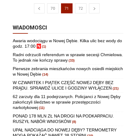
70
71
72
WIADOMOŚCI
Awaria wodociągu w Nowej Dębie. Kilka ulic bez wody do
godz. 17:00
N
(1)
Radni odrzucili referendum w sprawie secesji Chmielowa.
To jednak nie kończy sprawy
(33)
Pierwsze zebrania mieszkańców nowych osiedli miejskich
w Nowej Dębie
(14)
W CZWARTEK I PIĄTEK CZĘŚĆ NOWEJ DĘBY BEZ
PRĄDU. SPRAWDŹ ULICE I GODZINY WYŁĄCZEŃ
(21)
62 zarzuty dla 11 podejrzanych. Policjanci z Nowej Dęby
zakończyli śledztwo w sprawie przestępczości
narkotykowej
(11)
PONAD 178 MLN ZŁ NA DROGI NA PODKARPACIU.
RUSZYŁ NABÓR WNIOSKÓW
(8)
UPAŁ NADCIĄGA DO NOWEJ DĘBY? TERMOMETRY
MOGĄ POKAZAĆ NAWET 38 STOPNI
(10)