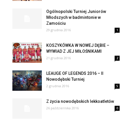
Ogólnopolski Turniej Juniorów
Młodszych w badmintonie w
Zamościu
29 grudnia 2016
1
KOSZYKÓWKA W NOWEJ DĘBIE –
WYWIAD Z JEJ MIŁOŚNIKAMI
21 grudnia 2016
2
LEAUGE OF LEGENDS 2016 – II
Nowodębski Turniej
2 grudnia 2016
5
Z życia nowodębskich lekkoatletów
26 października 2016
0