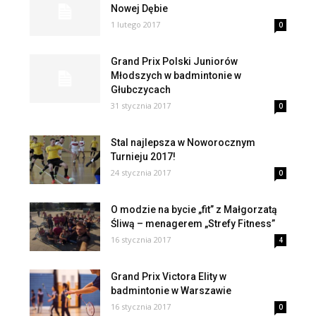
Nowej Dębie
1 lutego 2017
0
Grand Prix Polski Juniorów
Młodszych w badmintonie w
Głubczycach
31 stycznia 2017
0
Stal najlepsza w Noworocznym
Turnieju 2017!
24 stycznia 2017
0
O modzie na bycie „fit” z Małgorzatą
Śliwą – menagerem „Strefy Fitness”
16 stycznia 2017
4
Grand Prix Victora Elity w
badmintonie w Warszawie
16 stycznia 2017
0