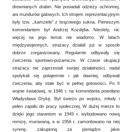
drewnianych drabin. Nie posiadali odzieży ochronnej,
ani mundurów galowych. Ich strojem reprezentacyjnym
były tzw. ,,kamziele” z brązowego sukna. Pierwszym
komendantem był Andrzej Kozdęba. Niestety, nic
więcej na jego temat nie wiadomo. W latach
międzywojennych, strażacy działali już w sposób
dobrze zorganizowany. Regularnie odbywały się
ćwiczenia sportowo-pożarnicze. W czasie okupacji
strażacy nie zaprzestali swojej działalności, nadal
spotykali się potajemnie i jak dawniej, odbywali
ćwiczenia, aby stale być w pełnej gotowości. Po II
wojnie światowej, w 1946 r. na komendanta powołano
Władysława Drykę. Był świeżo po wojsku, młody i
pełen zapału do pracy społecznej. W dużej mierze to
dzięki jego staraniom w 1949 r. wybudowano nową
remizę, murowaną, a w 1956 r. zamontowano na niej
syrenę, zakupioną za pieniądze jakie