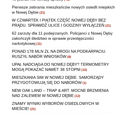
Pierwsze zebrania mieszkańców nowych osiedli miejskich
w Nowej Dębie
(21)
W CZWARTEK I PIĄTEK CZĘŚĆ NOWEJ DĘBY BEZ
PRĄDU. SPRAWDŹ ULICE I GODZINY WYŁĄCZEŃ
(21)
62 zarzuty dla 11 podejrzanych. Policjanci z Nowej Dęby
zakończyli śledztwo w sprawie przestępczości
narkotykowej
(11)
PONAD 178 MLN ZŁ NA DROGI NA PODKARPACIU.
RUSZYŁ NABÓR WNIOSKÓW
(8)
UPAŁ NADCIĄGA DO NOWEJ DĘBY? TERMOMETRY
MOGĄ POKAZAĆ NAWET 38 STOPNI
(10)
MIESZKANIA SIM W NOWEJ DĘBIE. SAMORZĄDY
PRZYGOTOWUJĄ SIĘ DO NABORÓW
(1)
NEW OAK LAND – TRAP & ART. MOCNE BRZMIENIA
NAD ZALEWEM W NOWEJ DĘBIE
(12)
ZNAMY WYNIKI WYBORÓW OSIEDLOWYCH W
MIEŚCIE!
(21)