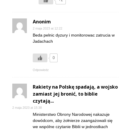
Anonim
2 maja 2023 at 12:22
Beda pelnic dyzury i monitorowac zatrucia w
Jadachach
0
Odpowiedz
Rakiety na Polskę spadają, a wojsko
zamiast jej bronić, to biblie
czytają...
2 maja 2023 at 15:38
Ministerstwo Obrony Narodowej nakazuje
dowódcom, aby żołnierze zaangażowali się
we wspólne czytanie Biblii w jednostkach