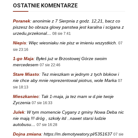
OSTATNIE KOMENTARZE
Poranek
:
anonimie z 7 Sierpnia z godz. 12,21, bacz co
piszesz bo obraza glowy panstwa jest karalna i scigana z
urzedu,przekonal…
08 sie 7:41
Niepis
:
Więc wiesniaku nie pisz w imieniu wszystkich.
07
sie 23:16
1-go Maja
:
Byłeś już w Brzostowej Górze swoim
mercedesem
07 sie 22:46
Stare Miasto
:
Tez mieszkam w jednym z tych blokow i
nie chce aby mnie reprezentowal piotrus, wole Marka
07
sie 18:13
Mieszkaniec
:
Tak 1-maja, ja tez mam w d.pie twoje
Zyczenia
07 sie 16:33
Julek
:
W tym momencie Cygany z gminy Nowa Deba nic
nie mają !!! dróg , szkoły itd ..nawet starsi ludzie
autobusu…
07 sie 16:28
Dojna zmiana
:
https://m.demotywatory.pl/5351637
07 sie