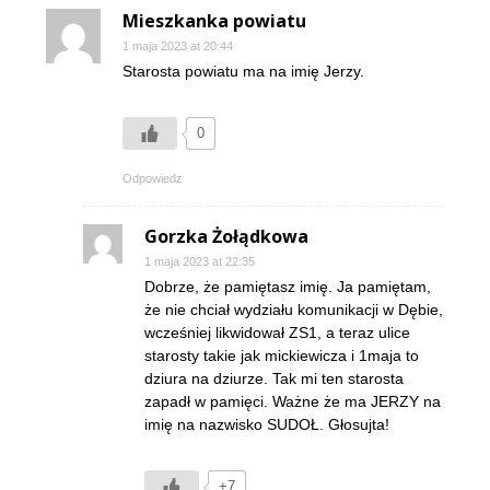
Mieszkanka powiatu
1 maja 2023 at 20:44
Starosta powiatu ma na imię Jerzy.
0
Odpowiedz
Gorzka Żołądkowa
1 maja 2023 at 22:35
Dobrze, że pamiętasz imię. Ja pamiętam,
że nie chciał wydziału komunikacji w Dębie,
wcześniej likwidował ZS1, a teraz ulice
starosty takie jak mickiewicza i 1maja to
dziura na dziurze. Tak mi ten starosta
zapadł w pamięci. Ważne że ma JERZY na
imię na nazwisko SUDOŁ. Głosujta!
+7