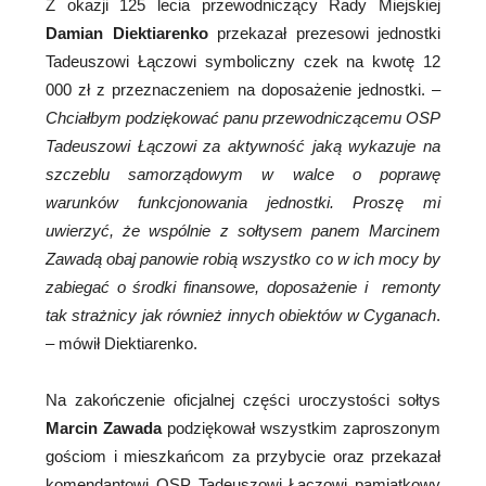
Z okazji 125 lecia przewodniczący Rady Miejskiej
Damian Diektiarenko
przekazał prezesowi jednostki
Tadeuszowi Łączowi symboliczny czek na kwotę 12
000 zł z przeznaczeniem na doposażenie jednostki. –
Chciałbym podziękować panu przewodniczącemu OSP
Tadeuszowi Łączowi za aktywność jaką wykazuje na
szczeblu samorządowym w walce o poprawę
warunków funkcjonowania jednostki. Proszę mi
uwierzyć, że wspólnie z sołtysem panem Marcinem
Zawadą obaj panowie robią wszystko co w ich mocy by
zabiegać o środki finansowe, doposażenie i remonty
tak strażnicy jak również innych obiektów w Cyganach
.
– mówił Diektiarenko.
Na zakończenie oficjalnej części uroczystości sołtys
Marcin Zawada
podziękował wszystkim zaproszonym
gościom i mieszkańcom za przybycie oraz przekazał
komendantowi OSP Tadeuszowi Łączowi pamiątkowy