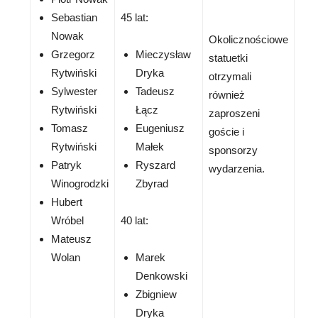
Sebastian
45 lat:
Nowak
Okolicznościowe
Grzegorz
Mieczysław
statuetki
Rytwiński
Dryka
otrzymali
Sylwester
Tadeusz
również
Rytwiński
Łącz
zaproszeni
Tomasz
Eugeniusz
goście i
Rytwiński
Małek
sponsorzy
Patryk
Ryszard
wydarzenia.
Winogrodzki
Zbyrad
Hubert
Wróbel
40 lat:
Mateusz
Wolan
Marek
Denkowski
Zbigniew
Dryka