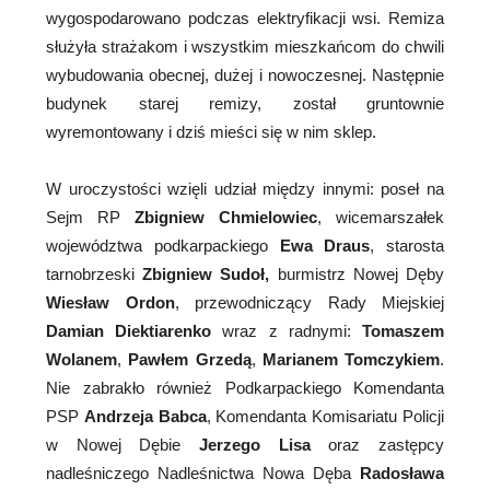
wygospodarowano podczas elektryfikacji wsi. Remiza
służyła strażakom i wszystkim mieszkańcom do chwili
wybudowania obecnej, dużej i nowoczesnej. Następnie
budynek starej remizy, został gruntownie
wyremontowany i dziś mieści się w nim sklep.
W uroczystości wzięli udział między innymi: poseł na
Sejm RP
Zbigniew Chmielowiec
, wicemarszałek
województwa podkarpackiego
Ewa Draus
, starosta
tarnobrzeski
Zbigniew Sudoł,
burmistrz Nowej Dęby
Wiesław Ordon
, przewodniczący Rady Miejskiej
Damian Diektiarenko
wraz z radnymi:
Tomaszem
Wolanem
,
Pawłem Grzedą
,
Marianem Tomczykiem
.
Nie zabrakło również Podkarpackiego Komendanta
PSP
Andrzeja Babca
, Komendanta Komisariatu Policji
w Nowej Dębie
Jerzego Lisa
oraz zastępcy
nadleśniczego Nadleśnictwa Nowa Dęba
Radosława