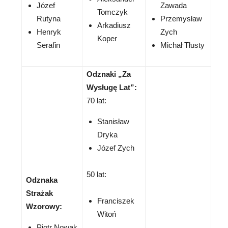
Józef
Zawada
Tomczyk
Rutyna
Przemysław
Arkadiusz
Henryk
Zych
Koper
Serafin
Michał Tłusty
Odznaki „Za
Wysługę Lat”:
70 lat:
Stanisław
Dryka
Józef Zych
50 lat:
Odznaka
Strażak
Franciszek
Wzorowy:
Witoń
Piotr Nowak