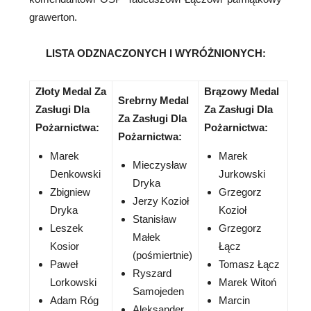
grawerton.
LISTA ODZNACZONYCH I WYRÓŻNIONYCH:
Złoty Medal Za
Brązowy Medal
Srebrny Medal
Zasługi Dla
Za Zasługi Dla
Za Zasługi Dla
Pożarnictwa:
Pożarnictwa:
Pożarnictwa:
Marek
Marek
Mieczysław
Denkowski
Jurkowski
Dryka
Zbigniew
Grzegorz
Jerzy Kozioł
Dryka
Kozioł
Stanisław
Leszek
Grzegorz
Małek
Kosior
Łącz
(pośmiertnie)
Paweł
Tomasz Łącz
Ryszard
Lorkowski
Marek Witoń
Samojeden
Adam Róg
Marcin
Aleksander