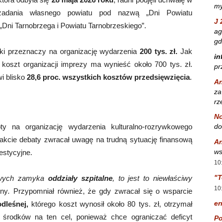
my
 zadania własnego powiatu pod nazwą „Dni Powiatu
J 
„Dni Tarnobrzega i Powiatu Tarnobrzeskiego”.
ag
gd
ski przeznaczy na organizację wydarzenia
200 tys. zł.
Jak
in
 koszt organizacji imprezy ma wynieść około 700 tys. zł.
pr
i blisko
28,6 proc. wszystkich kosztów przedsięwzięcia
.
A
za
rz
No
do
y na organizację wydarzenia kulturalno-rozrywkowego
rakcie debaty zwracał uwagę na trudną sytuację finansową
A
ws
estycyjne.
10
"T
sowych zamyka
oddziały szpitalne
, to jest to niewłaściwy
10
dny
.
Przypomniał również, że gdy zwracał się o wsparcie
er
odleśnej,
którego koszt wynosił około 80 tys. zł, otrzymał
 środków na ten cel, ponieważ chce ograniczać deficyt
Po