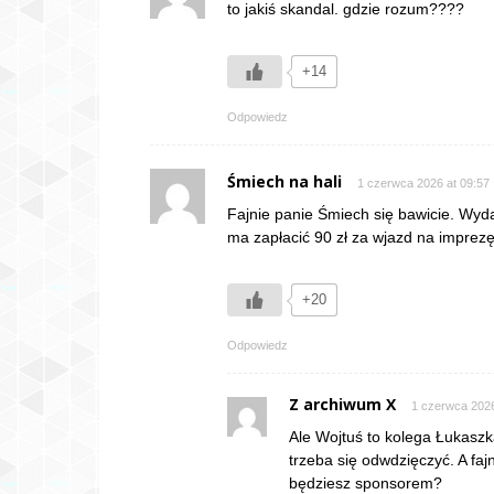
to jakiś skandal. gdzie rozum????
+14
Odpowiedz
Śmiech na hali
1 czerwca 2026 at 09:57
Fajnie panie Śmiech się bawicie. Wyda
ma zapłacić 90 zł za wjazd na imprezę
+20
Odpowiedz
Z archiwum X
1 czerwca 2026
Ale Wojtuś to kolega Łukasz
trzeba się odwdzięczyć. A faj
będziesz sponsorem?