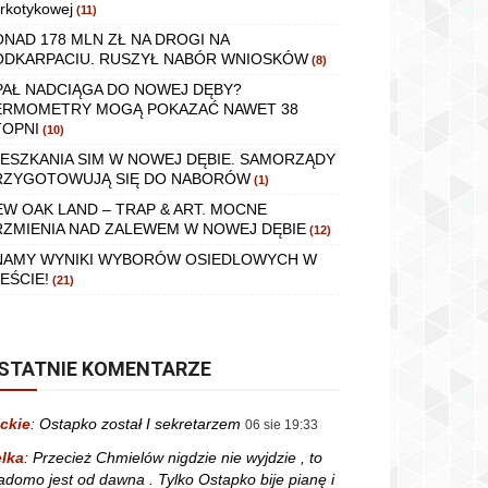
rkotykowej
(11)
ONAD 178 MLN ZŁ NA DROGI NA
ODKARPACIU. RUSZYŁ NABÓR WNIOSKÓW
(8)
PAŁ NADCIĄGA DO NOWEJ DĘBY?
ERMOMETRY MOGĄ POKAZAĆ NAWET 38
TOPNI
(10)
IESZKANIA SIM W NOWEJ DĘBIE. SAMORZĄDY
RZYGOTOWUJĄ SIĘ DO NABORÓW
(1)
EW OAK LAND – TRAP & ART. MOCNE
RZMIENIA NAD ZALEWEM W NOWEJ DĘBIE
(12)
NAMY WYNIKI WYBORÓW OSIEDLOWYCH W
EŚCIE!
(21)
STATNIE KOMENTARZE
ckie
:
Ostapko został I sekretarzem
06 sie 19:33
lka
:
Przecież Chmielów nigdzie nie wyjdzie , to
adomo jest od dawna . Tylko Ostapko bije pianę i