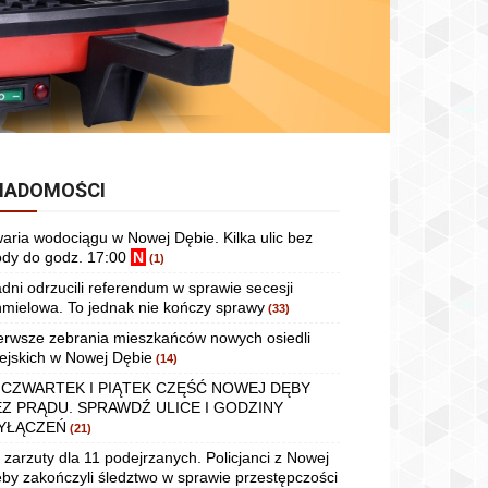
IADOMOŚCI
aria wodociągu w Nowej Dębie. Kilka ulic bez
dy do godz. 17:00
N
(1)
dni odrzucili referendum w sprawie secesji
mielowa. To jednak nie kończy sprawy
(33)
erwsze zebrania mieszkańców nowych osiedli
ejskich w Nowej Dębie
(14)
 CZWARTEK I PIĄTEK CZĘŚĆ NOWEJ DĘBY
EZ PRĄDU. SPRAWDŹ ULICE I GODZINY
YŁĄCZEŃ
(21)
 zarzuty dla 11 podejrzanych. Policjanci z Nowej
by zakończyli śledztwo w sprawie przestępczości