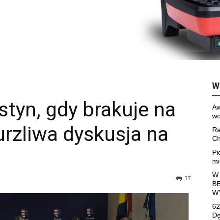
W
styn, gdy brakuje na
Aw
wo
Burzliwa dyskusja na
Ra
Ch
Pi
mi
W
37
B
W
62
Dę