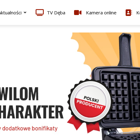
ktualności
TV Dęba
Kamera online
K