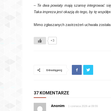
–
Te dwa powiaty mają szansę integrować się
Taka impreza jest okazją do tego, by tę współp
Mimo zgłaszanych zastrzeżeń uchwała została 
+3
Udostępnij
37 KOMENTARZE
Anonim
1 czerwca 2026 at 09:55