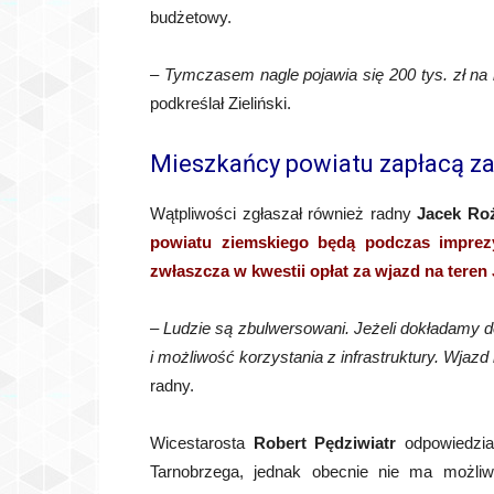
budżetowy.
–
Tymczasem nagle pojawia się 200 tys. zł na 
podkreślał Zieliński.
Mieszkańcy powiatu zapłacą z
Wątpliwości zgłaszał również radny
Jacek Ro
powiatu ziemskiego będą podczas imprez
zwłaszcza w kwestii opłat za wjazd na teren
–
Ludzie są zbulwersowani. Jeżeli dokładamy do
i możliwość korzystania z infrastruktury. Wjazd k
radny.
Wicestarosta
Robert Pędziwiatr
odpowiedzia
Tarnobrzega, jednak obecnie nie ma możli