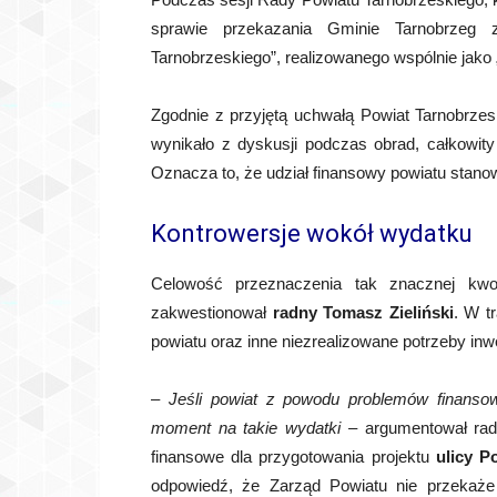
sprawie przekazania Gminie Tarnobrzeg
Tarnobrzeskiego”, realizowanego wspólnie jako 
Zgodnie z przyjętą uchwałą Powiat Tarnobrze
wynikało z dyskusji podczas obrad, całkowity
Oznacza to, że udział finansowy powiatu stanow
Kontrowersje wokół wydatku
Celowość przeznaczenia tak znacznej kwot
zakwestionował
radny Tomasz Zieliński
. W t
powiatu oraz inne niezrealizowane potrzeby inw
–
Jeśli powiat z powodu problemów finan
moment na takie wydatki –
argumentował ra
finansowe dla przygotowania projektu
ulicy P
odpowiedź, że Zarząd Powiatu nie przekaże