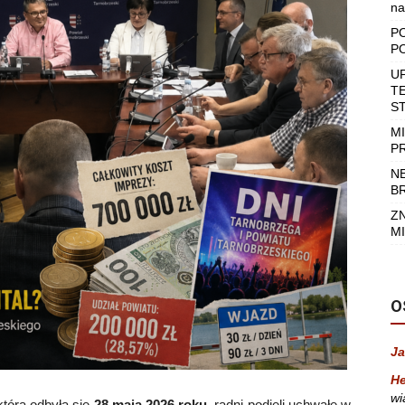
na
P
P
U
T
S
M
P
N
B
Z
MI
O
Ja
He
wi
tóra odbyła się
28 maja 2026 roku
, radni podjęli uchwałę w