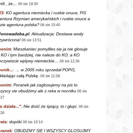
śli , że…
06 sie 19:30
23
:
KO agentura niemiecka i ruskie onuce, PiS
entura Rzymian amerykańskich i ruskie onuce a
zie agentura polska?
06 sie 15:40
fonowadeba.pl
:
Aktualizacja: Dostawa wody
zywrócona!
06 sie 13:51
nonim
:
Mieszkaniec pomyliles sie ja nie glosuje
 KO i tym bardziej, nie naleze do KO, a KO
eczywiscie wplywy niemieckie…
06 sie 12:36
cnik...
:
… w 2005 roku sprzedał POPiS,
kładając całą Polskę.
06 sie 11:08
nonim
:
Poranek jak zaglosujemy na pis to
zyscy sie obudzimy ale z reka w nocniku
06 sie
:27
o działa..."
:
Nie dość że śpiący, to i głupi.
06 sie
:26
rata
:
dopóki
06 sie 10:14
ranek
:
OBUDZMY SIE I WSZYSCY GLOSUJMY