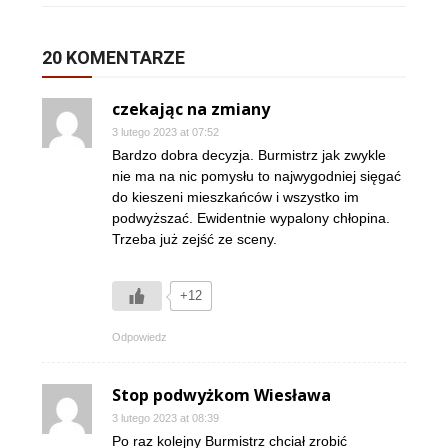
20 KOMENTARZE
czekając na zmiany
3 lutego 2023 at 07:52
Bardzo dobra decyzja. Burmistrz jak zwykle
nie ma na nic pomysłu to najwygodniej sięgać
do kieszeni mieszkańców i wszystko im
podwyższać. Ewidentnie wypalony chłopina.
Trzeba już zejść ze sceny.
+12
Odpowiedz
Stop podwyżkom Wiesława
3 lutego 2023 at 08:39
Po raz kolejny Burmistrz chciał zrobić