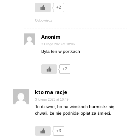
+2
Odpowiedz
Anonim
3 lutego 2023 at 18:06
Byla ten w portkach
+2
kto ma racje
3 lutego 2023 at 10:49
To dziwne, bo na wioskach burmistrz się
chwali, że nie podniósł opłat za śmieci.
+3