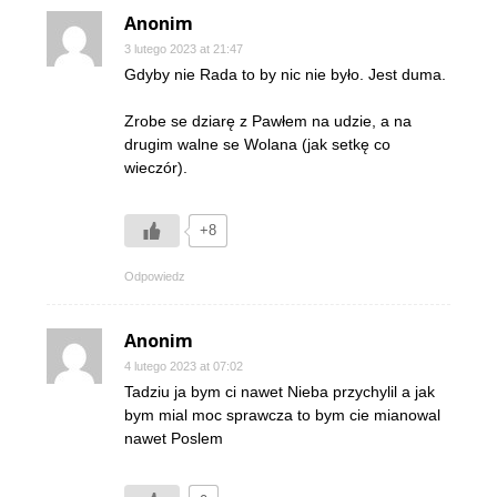
Anonim
3 lutego 2023 at 21:47
Gdyby nie Rada to by nic nie było. Jest duma.
Zrobe se dziarę z Pawłem na udzie, a na
drugim walne se Wolana (jak setkę co
wieczór).
+8
Odpowiedz
Anonim
4 lutego 2023 at 07:02
Tadziu ja bym ci nawet Nieba przychylil a jak
bym mial moc sprawcza to bym cie mianowal
nawet Poslem