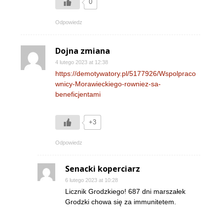
0
Odpowiedz
Dojna zmiana
4 lutego 2023 at 12:38
https://demotywatory.pl/5177926/Wspolpraco
wnicy-Morawieckiego-rowniez-sa-
beneficjentami
+3
Odpowiedz
Senacki koperciarz
6 lutego 2023 at 10:28
Licznik Grodzkiego! 687 dni marszałek
Grodzki chowa się za immunitetem.