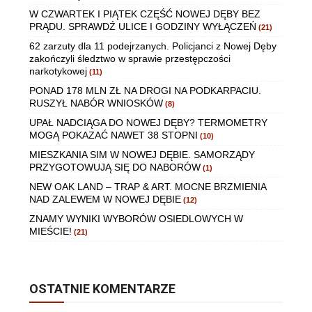
W CZWARTEK I PIĄTEK CZĘŚĆ NOWEJ DĘBY BEZ
PRĄDU. SPRAWDŹ ULICE I GODZINY WYŁĄCZEŃ
(21)
62 zarzuty dla 11 podejrzanych. Policjanci z Nowej Dęby
zakończyli śledztwo w sprawie przestępczości
narkotykowej
(11)
PONAD 178 MLN ZŁ NA DROGI NA PODKARPACIU.
RUSZYŁ NABÓR WNIOSKÓW
(8)
UPAŁ NADCIĄGA DO NOWEJ DĘBY? TERMOMETRY
MOGĄ POKAZAĆ NAWET 38 STOPNI
(10)
MIESZKANIA SIM W NOWEJ DĘBIE. SAMORZĄDY
PRZYGOTOWUJĄ SIĘ DO NABORÓW
(1)
NEW OAK LAND – TRAP & ART. MOCNE BRZMIENIA
NAD ZALEWEM W NOWEJ DĘBIE
(12)
ZNAMY WYNIKI WYBORÓW OSIEDLOWYCH W
MIEŚCIE!
(21)
OSTATNIE KOMENTARZE