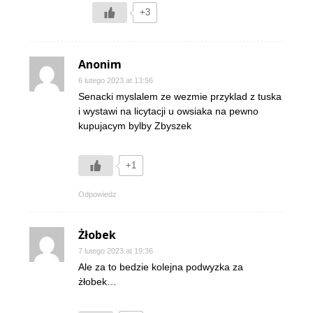
+3
Anonim
6 lutego 2023 at 13:56
Senacki myslalem ze wezmie przyklad z tuska
i wystawi na licytacji u owsiaka na pewno
kupujacym bylby Zbyszek
+1
Odpowiedz
Żłobek
7 lutego 2023 at 19:36
Ale za to bedzie kolejna podwyzka za
żłobek…