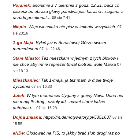
Poranek
:
anonimie z 7 Sierpnia z godz. 12,21, bacz co
piszesz bo obraza glowy panstwa jest karalna i scigana z
urzedu,przekonal…
08 sie 7:41
Niepis
:
Więc wiesniaku nie pisz w imieniu wszystkich.
07
sie 23:16
1-go Maja
:
Byłeś już w Brzostowej Górze swoim
mercedesem
07 sie 22:46
Stare Miasto
:
Tez mieszkam w jednym z tych blokow i
nie chce aby mnie reprezentowal piotrus, wole Marka
07
sie 18:13
Mieszkaniec
:
Tak 1-maja, ja tez mam w d.pie twoje
Zyczenia
07 sie 16:33
Julek
:
W tym momencie Cygany z gminy Nowa Deba nic
nie mają !!! dróg , szkoły itd ..nawet starsi ludzie
autobusu…
07 sie 16:28
Dojna zmiana
:
https://m.demotywatory.pl/5351637
07 sie
15:55
eNDe
:
Głosować na PiS, to jakby brać ślub drugi raz po