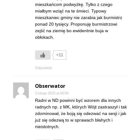
mieszkańcom podwyżkę. Tylko z czego
miałbym wziąć na te śmieci. Typowy
mieszkaniec gminy nie zarabia jak burmistrz
ponad 20 tysięcy. Proponuję burmistrzowi
zejść na ziemię bo ewidentnie buja w
obłokach.
+11
Odpowiedz
Obserwator
3 lutego 2023 at 08:58
Radni w ND powinni być wzorem dla innych
radnych np. z MK, których Wójt zastraszył i tak
zdominował, że boją się odezwać na sesji i jak
już się odezwą to w sprawach błahych i
nieistotnych.