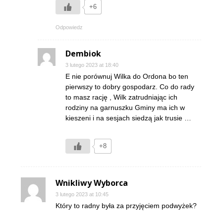
+6
Odpowiedz
Dembiok
3 lutego 2023 at 18:40
E nie porównuj Wilka do Ordona bo ten
pierwszy to dobry gospodarz. Co do rady
to masz rację , Wilk zatrudniając ich
rodziny na garnuszku Gminy ma ich w
kieszeni i na sesjach siedzą jak trusie …
+8
Wnikliwy Wyborca
3 lutego 2023 at 10:45
Który to radny była za przyjęciem podwyżek?