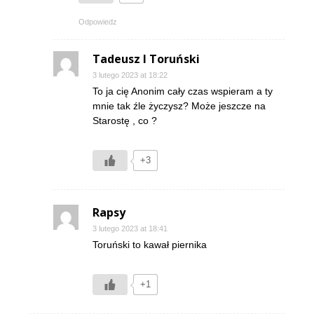
Odpowiedz
Tadeusz I Toruński
3 lutego 2023 at 18:22
To ja cię Anonim cały czas wspieram a ty
mnie tak źle życzysz? Może jeszcze na
Starostę , co ?
+3
Rapsy
3 lutego 2023 at 18:41
Toruński to kawał piernika
+1