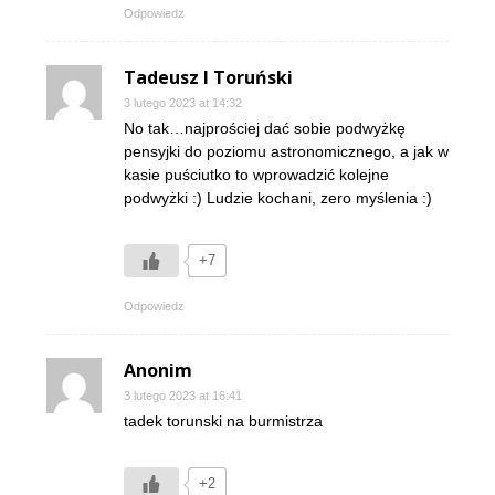
Odpowiedz
Tadeusz I Toruński
3 lutego 2023 at 14:32
No tak…najprościej dać sobie podwyżkę
pensyjki do poziomu astronomicznego, a jak w
kasie puściutko to wprowadzić kolejne
podwyżki :) Ludzie kochani, zero myślenia :)
+7
Odpowiedz
Anonim
3 lutego 2023 at 16:41
tadek torunski na burmistrza
+2