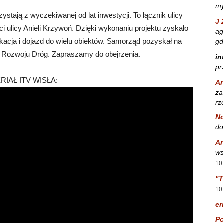
my
tają z wyczekiwanej od lat inwestycji. To łącznik ulicy
J 
 ulicy Anieli Krzywoń. Dzięki wykonaniu projektu zyskało
ag
ikacja i dojazd do wielu obiektów. Samorząd pozyskał na
gd
 Rozwoju Dróg. Zapraszamy do obejrzenia.
in
pr
RIAŁ ITV WISŁA:
A
za
rz
No
do
A
ws
10
"T
10
er
Po