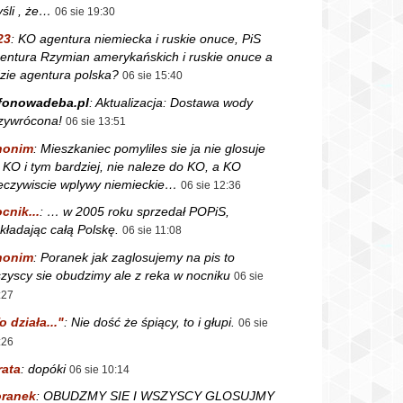
śli , że…
06 sie 19:30
23
:
KO agentura niemiecka i ruskie onuce, PiS
entura Rzymian amerykańskich i ruskie onuce a
zie agentura polska?
06 sie 15:40
fonowadeba.pl
:
Aktualizacja: Dostawa wody
zywrócona!
06 sie 13:51
nonim
:
Mieszkaniec pomyliles sie ja nie glosuje
 KO i tym bardziej, nie naleze do KO, a KO
eczywiscie wplywy niemieckie…
06 sie 12:36
cnik...
:
… w 2005 roku sprzedał POPiS,
kładając całą Polskę.
06 sie 11:08
nonim
:
Poranek jak zaglosujemy na pis to
zyscy sie obudzimy ale z reka w nocniku
06 sie
:27
o działa..."
:
Nie dość że śpiący, to i głupi.
06 sie
:26
rata
:
dopóki
06 sie 10:14
ranek
:
OBUDZMY SIE I WSZYSCY GLOSUJMY