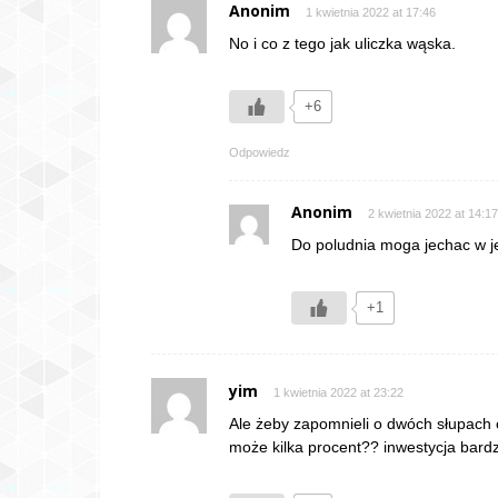
Anonim
1 kwietnia 2022 at 17:46
No i co z tego jak uliczka wąska.
+6
Odpowiedz
Anonim
2 kwietnia 2022 at 14:17
Do poludnia moga jechac w j
+1
yim
1 kwietnia 2022 at 23:22
Ale żeby zapomnieli o dwóch słupach oś
może kilka procent?? inwestycja bardz