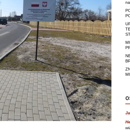
na
P
P
U
T
S
M
P
N
B
Z
MI
O
Ja
He
wi