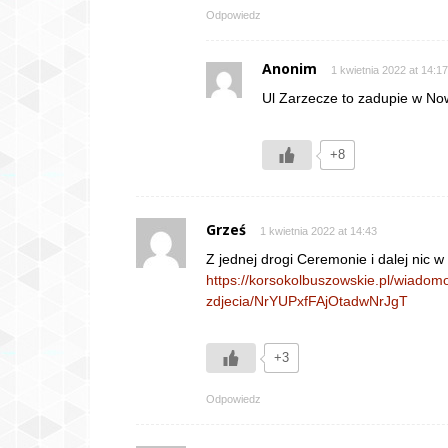
Odpowiedz
Anonim
1 kwietnia 2022 at 14:17
Ul Zarzecze to zadupie w No
+8
Grześ
1 kwietnia 2022 at 14:43
Z jednej drogi Ceremonie i dalej nic w 
https://korsokolbuszowskie.pl/wiado
zdjecia/NrYUPxfFAjOtadwNrJgT
+3
Odpowiedz