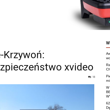
W
e-Krzywoń:
Aw
wo
ezpieczeństwo xvideo
Ra
Ch
Pi
18
mi
W
B
W
62
Dę