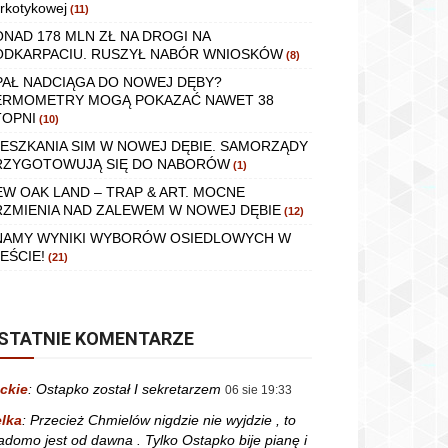
rkotykowej
(11)
ONAD 178 MLN ZŁ NA DROGI NA
ODKARPACIU. RUSZYŁ NABÓR WNIOSKÓW
(8)
PAŁ NADCIĄGA DO NOWEJ DĘBY?
ERMOMETRY MOGĄ POKAZAĆ NAWET 38
TOPNI
(10)
IESZKANIA SIM W NOWEJ DĘBIE. SAMORZĄDY
RZYGOTOWUJĄ SIĘ DO NABORÓW
(1)
EW OAK LAND – TRAP & ART. MOCNE
RZMIENIA NAD ZALEWEM W NOWEJ DĘBIE
(12)
NAMY WYNIKI WYBORÓW OSIEDLOWYCH W
EŚCIE!
(21)
STATNIE KOMENTARZE
ckie
:
Ostapko został I sekretarzem
06 sie 19:33
lka
:
Przecież Chmielów nigdzie nie wyjdzie , to
adomo jest od dawna . Tylko Ostapko bije pianę i