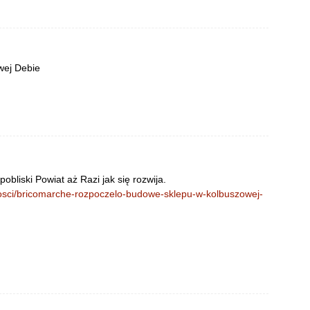
wej Debie
pobliski Powiat aż Razi jak się rozwija.
mosci/bricomarche-rozpoczelo-budowe-sklepu-w-kolbuszowej-