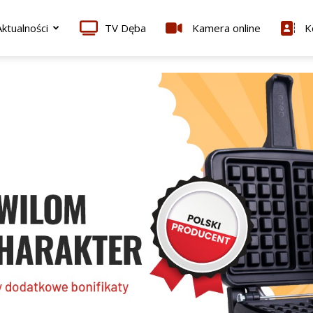
ktualności
TV Dęba
Kamera online
K