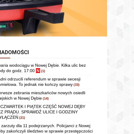
IADOMOŚCI
aria wodociągu w Nowej Dębie. Kilka ulic bez
dy do godz. 17:00
N
(1)
dni odrzucili referendum w sprawie secesji
mielowa. To jednak nie kończy sprawy
(33)
erwsze zebrania mieszkańców nowych osiedli
ejskich w Nowej Dębie
(14)
 CZWARTEK I PIĄTEK CZĘŚĆ NOWEJ DĘBY
EZ PRĄDU. SPRAWDŹ ULICE I GODZINY
YŁĄCZEŃ
(21)
 zarzuty dla 11 podejrzanych. Policjanci z Nowej
by zakończyli śledztwo w sprawie przestępczości