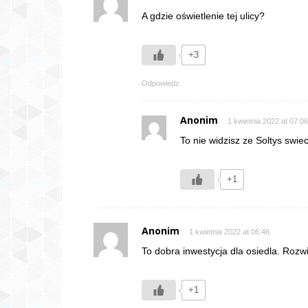
A gdzie oświetlenie tej ulicy?
+3
Odpowiedz
Anonim
1 kwietnia 2022 at 07:06
To nie widzisz ze Soltys swiec
+1
Anonim
1 kwietnia 2022 at 06:46
To dobra inwestycja dla osiedla. Rozw
+1