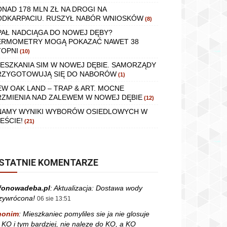
ONAD 178 MLN ZŁ NA DROGI NA
ODKARPACIU. RUSZYŁ NABÓR WNIOSKÓW
(8)
PAŁ NADCIĄGA DO NOWEJ DĘBY?
ERMOMETRY MOGĄ POKAZAĆ NAWET 38
TOPNI
(10)
IESZKANIA SIM W NOWEJ DĘBIE. SAMORZĄDY
RZYGOTOWUJĄ SIĘ DO NABORÓW
(1)
EW OAK LAND – TRAP & ART. MOCNE
RZMIENIA NAD ZALEWEM W NOWEJ DĘBIE
(12)
NAMY WYNIKI WYBORÓW OSIEDLOWYCH W
EŚCIE!
(21)
STATNIE KOMENTARZE
fonowadeba.pl
:
Aktualizacja: Dostawa wody
zywrócona!
06 sie 13:51
nonim
:
Mieszkaniec pomyliles sie ja nie glosuje
 KO i tym bardziej, nie naleze do KO, a KO