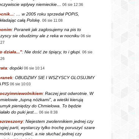
eczywiscie wplywy niemieckie…
06 sie 12:36
cnik...
:
… w 2005 roku sprzedał POPiS,
kładając całą Polskę.
06 sie 11:08
nonim
:
Poranek jak zaglosujemy na pis to
zyscy sie obudzimy ale z reka w nocniku
06 sie
:27
o działa..."
:
Nie dość że śpiący, to i głupi.
06 sie
:26
rata
:
dopóki
06 sie 10:14
ranek
:
OBUDZMY SIE I WSZYSCY GLOSUJMY
 PIS
06 sie 10:03
oczyimniewolnikiem
:
Raczej jest odwrotnie. W
mielowie „tupną nóżkami”, a wieśki kierują
rumyk pieniędzy do Chmielowa. To będzie
iałało do puki jest…
06 sie 8:38
ezrzeszony
:
Niejestem zwolennikiem jednej czy
ogiej parti, wystarczy tylko trochę poruszyć szare
mórki i pomyśleć, a nie słuchać jednej czy