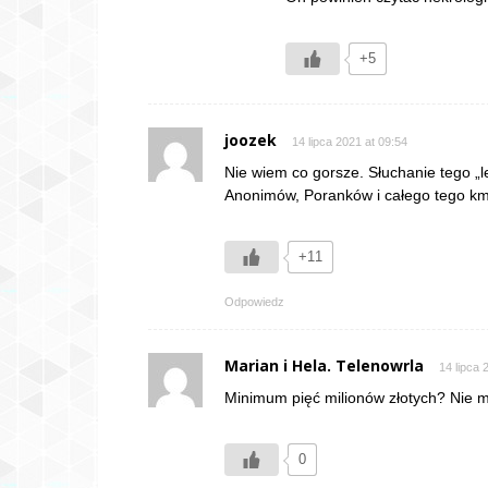
+5
joozek
14 lipca 2021 at 09:54
Nie wiem co gorsze. Słuchanie tego „l
Anonimów, Poranków i całego tego k
+11
Odpowiedz
Marian i Hela. Telenowrla
14 lipca 
Minimum pięć milionów złotych? Nie m
0