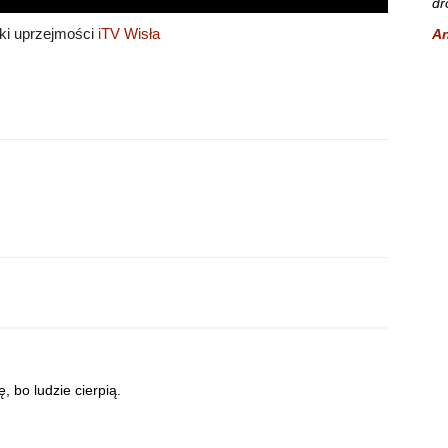
dr
ęki uprzejmości
iTV Wisła
A
, bo ludzie cierpią.