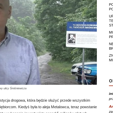
P
P
U
T
S
M
P
N
B
Z
MI
O
y ulicy Śmiśniewicza
in
pr
tycja drogowa, która będzie służyć przede wszystkim
A
biorcom. Kiedyś była to aleja Metalowca, teraz powstanie
za