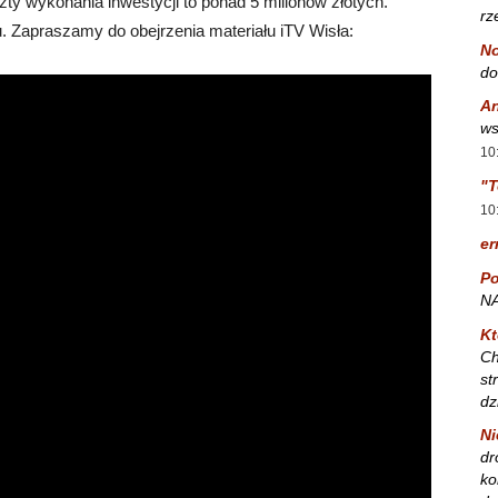
ty wykonania inwestycji to ponad 5 milionów złotych.
rz
 Zapraszamy do obejrzenia materiału iTV Wisła:
No
do
A
ws
10
"T
10
er
Po
NA
Kt
Ch
st
dz
Ni
dr
ko