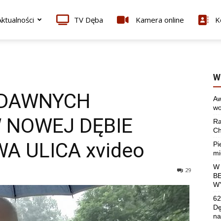
ktualności
TV Dęba
Kamera online
K
W
 DAWNYCH
Aw
wo
 NOWEJ DĘBIE
Ra
Ch
A ULICA xvideo
Pi
mi
W
29
B
W
62
Dę
na