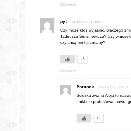
Odpowiedz
pyt
14 lipca 2021 at 19:43
Czy może ktoś wyjaśnić, dlaczego zmi
Tadeusza Śmiśniewicza? Czy wniosek p
czy chcą oni tej zmiany?
+3
Odpowiedz
Poranek
15 lipca 2021 at 07:00
Sciezka zwana Aleja to nazw
i nikt nie protestowal nawet g
+1