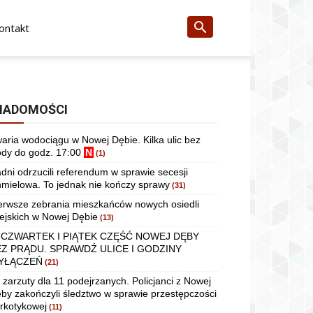
ontakt
IADOMOŚCI
aria wodociągu w Nowej Dębie. Kilka ulic bez
dy do godz. 17:00
N
(1)
dni odrzucili referendum w sprawie secesji
mielowa. To jednak nie kończy sprawy
(31)
erwsze zebrania mieszkańców nowych osiedli
ejskich w Nowej Dębie
(13)
 CZWARTEK I PIĄTEK CZĘŚĆ NOWEJ DĘBY
EZ PRĄDU. SPRAWDŹ ULICE I GODZINY
YŁĄCZEŃ
(21)
 zarzuty dla 11 podejrzanych. Policjanci z Nowej
by zakończyli śledztwo w sprawie przestępczości
rkotykowej
(11)