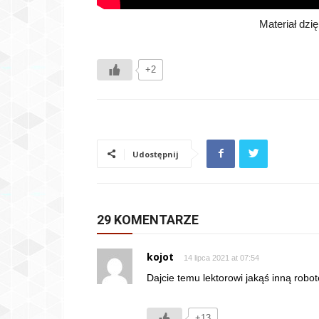
Materiał dzi
+2
Udostępnij
29 KOMENTARZE
kojot
14 lipca 2021 at 07:54
Dajcie temu lektorowi jakąś inną robotę
+13