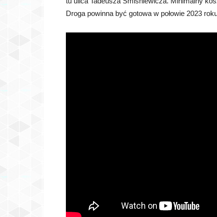
tu ulica Tadeusza Śmiśniewicza. Minimalny kosz
Droga powinna być gotowa w połowie 2023 roku.