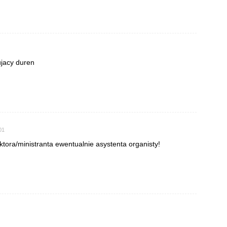
ujacy duren
01
ektora/ministranta ewentualnie asystenta organisty!
i…