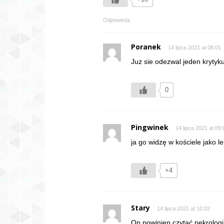
Odpowiedz
Poranek
14 lipca 2021 at 08:01
Juz sie odezwal jeden krytyk
0
Pingwinek
14 lipca 2021 at 09:
ja go widzę w kościele jako l
+4
Stary
14 lipca 2021 at 10:02
On powinien czytać nekrolog