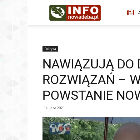
Infonowadeba.pl
A
Polityka
NAWIĄZUJĄ DO
ROZWIĄZAŃ – W
POWSTANIE NOW
14 lipca 2021