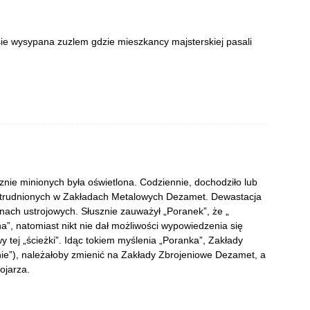
sie wysypana zuzlem gdzie mieszkancy majsterskiej pasali
znie minionych była oświetlona. Codziennie, dochodziło lub
atrudnionych w Zakładach Metalowych Dezamet. Dewastacja
ianach ustrojowych. Słusznie zauważył „Poranek”, że „
”, natomiast nikt nie dał możliwości wypowiedzenia się
tej „ścieżki”. Idąc tokiem myślenia „Poranka”, Zakłady
”), należałoby zmienić na Zakłady Zbrojeniowe Dezamet, a
ojarza.