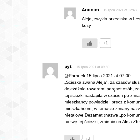
Anonim
15 lipca 2021 at 12:48
Aleja, zwykla przecinka w Le
kozy
+1
pyt
15 lipca 2021 at 09:39
@Poranek 15 lipca 2021 at 07:00
„Sciezka zwana Aleja”, za czasów słus
dojeżdżało rowerami paręset osób, z
tej ścieżki nastąpiła w czasie i po zm
mieszkancy powiedzieli precz z komuna
mieszkańcom, w temacie zmiany nazwy 
Metalowe Dezamet (nazwa „po komunie
nazwę tej ścieżki, zmienić na Aleja Zbr
+4