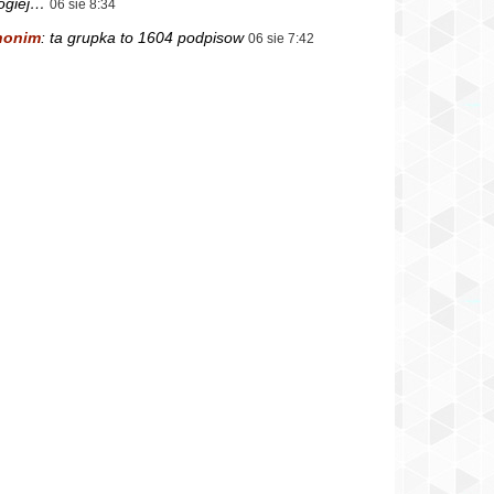
ogiej…
06 sie 8:34
nonim
:
ta grupka to 1604 podpisow
06 sie 7:42