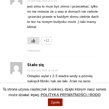
15 stycznia 2026 at 13:11
jest zima to musi być zimno i przeciekać, tylko
mi nie mówcie że u was w domach nie cieknie
-przecież prawie w każdym domu cieknie dach
to tez na nowym budynku może ;) taki mamy
klimat
+12
Odpowiedz
Stało się
15 stycznia 2026 at 14:10
Ostapko wylał z 2-3 wiadra wody a póżniej
nakręcił filmiki i tak sie lało .A tak na serio
jemu w portkach przecieka
Ta strona używa ciasteczek (cookies), dzięki którym nasz serwis
może działać lepiej.
POLITYKA PRYWATNOŚCI / RODO
+3
Zgoda