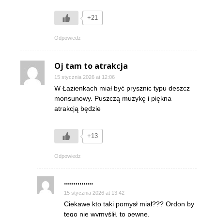
+21
Odpowiedz
Oj tam to atrakcja
15 stycznia 2026 at 12:06
W Łazienkach miał być prysznic typu deszcz
monsunowy. Puszczą muzykę i piękna
atrakcją będzie
+13
Odpowiedz
...............
15 stycznia 2026 at 13:42
Ciekawe kto taki pomysł miał??? Ordon by
tego nie wymyślił, to pewne.