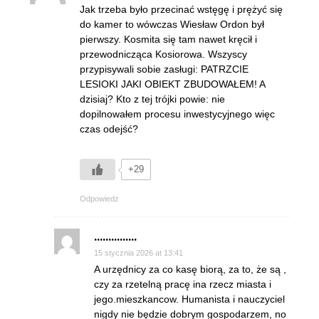
Jak trzeba było przecinać wstęgę i prężyć się
do kamer to wówczas Wiesław Ordon był
pierwszy. Kosmita się tam nawet kręcił i
przewodnicząca Kosiorowa. Wszyscy
przypisywali sobie zasługi: PATRZCIE
LESIOKI JAKI OBIEKT ZBUDOWAŁEM! A
dzisiaj? Kto z tej trójki powie: nie
dopilnowałem procesu inwestycyjnego więc
czas odejść?
+29
Odpowiedz
...............
15 stycznia 2026 at 13:41
A urzędnicy za co kasę biorą, za to, że są ,
czy za rzetelną pracę ina rzecz miasta i
jego.mieszkancow. Humanista i nauczyciel
nigdy nie będzie dobrym gospodarzem, no