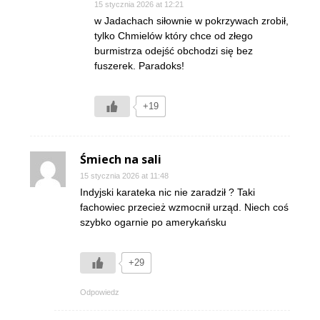
15 stycznia 2026 at 12:21
w Jadachach siłownie w pokrzywach zrobił,
tylko Chmielów który chce od złego
burmistrza odejść obchodzi się bez
fuszerek. Paradoks!
+19
Śmiech na sali
15 stycznia 2026 at 11:48
Indyjski karateka nic nie zaradził ? Taki
fachowiec przecież wzmocnił urząd. Niech coś
szybko ogarnie po amerykańsku
+29
Odpowiedz