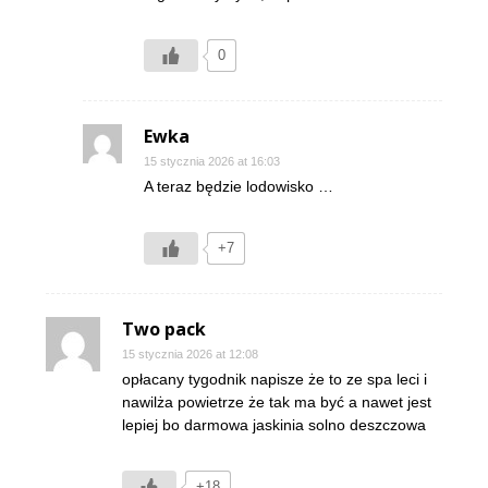
0
Ewka
15 stycznia 2026 at 16:03
A teraz będzie lodowisko …
+7
Two pack
15 stycznia 2026 at 12:08
opłacany tygodnik napisze że to ze spa leci i
nawilża powietrze że tak ma być a nawet jest
lepiej bo darmowa jaskinia solno deszczowa
+18