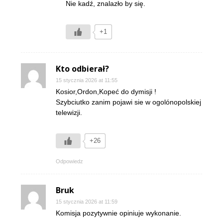
Nie kadź, znalazło by się.
+1
Kto odbierał?
15 stycznia 2026 at 11:55
Kosior,Ordon,Kopeć do dymisji !
Szybciutko zanim pojawi sie w ogolónopolskiej
telewizji.
+26
Odpowiedz
Bruk
15 stycznia 2026 at 11:59
Komisja pozytywnie opiniuje wykonanie.