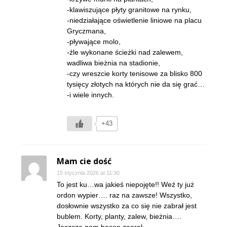
-klawiszujące płyty granitowe na rynku,
-niedziałające oświetlenie liniowe na placu
Gryczmana,
-pływające molo,
-źle wykonane ścieżki nad zalewem,
wadliwa bieżnia na stadionie,
-czy wreszcie korty tenisowe za blisko 800
tysięcy złotych na których nie da się grać…
-i wiele innych.
+43
Mam cie dość
15 stycznia 2026 at 11:30
To jest ku…wa jakieś niepojęte!! Weź ty już
ordon wypier…. raz na zawsze! Wszystko,
dosłownie wszystko za co się nie zabrał jest
bublem. Korty, planty, zalew, bieżnia….