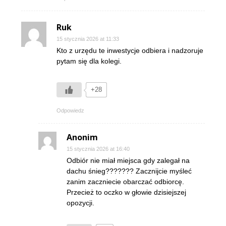
Ruk
15 stycznia 2026 at 11:33
Kto z urzędu te inwestycje odbiera i nadzoruje
pytam się dla kolegi.
+28
Odpowiedz
Anonim
15 stycznia 2026 at 16:40
Odbiór nie miał miejsca gdy zalegał na
dachu śnieg??????? Zacznijcie myśleć
zanim zaczniecie obarczać odbiorcę.
Przecież to oczko w głowie dzisiejszej
opozycji.