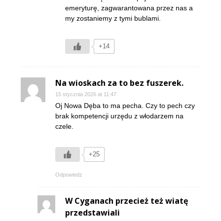
emeryturę, zagwarantowana przez nas a
my zostaniemy z tymi bublami.
+14
Na wioskach za to bez fuszerek.
15 stycznia 2026 at 11:47
Oj Nowa Dęba to ma pecha. Czy to pech czy
brak kompetencji urzędu z włodarzem na
czele.
+25
Odpowiedz
W Cyganach przecież też wiatę
przedstawiali