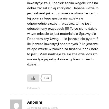
inwestycję za 10 baniek zanim wogole ktoś na
dobre zaczal z niej korzystać Hahaha ludzie to
jest kabaret jakis…. dziwie sie strasznie ze do
tej pory za tego goscia nie wziely sie
odpowiednie slużby… przeciez to nie jest
odosobniony przypadek !!!! To co sie tu dzieje
w tym miescie to jest material dla Sprawy dla
Reportera czy Uwagi… ile jeszcze sie pytam ?
Ile jeszcze inwestycji spapranych ? Ile jeszcze
w lape wziete w zamian za fuszerki ??? Chore
to jest!! Mam nadzieje ze się znajdzie ktos kto
ma na tyle jaj zeby doniesc gdzies co sie tu
dzieje…
+24
Odpowiedz
Anonim
15 stycznia 2026 at 12:46