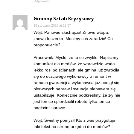
Odpowiedz
Gminny Sztab Kryzysowy
15 stycznia 2026 at 12:37
Wójt: Panowie słuchajcie! Znowu wtopa,
znowu fuszerka. Musimy coś zaradzić! Co
proponujecie?
Pracownik: Myślę, że to co zwykle. Napiszmy
komunikat dla mediów, że wprawdzie woda
lekko rosi po ścianach, ale gmina już zwróciła
się do uczciwego wykonawcy o remont w
ramach gwarancji a wykonawca już podjął się
pierwszych napraw i sytuacja niebawem się
ustabilizuje. Koniecznie podkreślmy, że zły nie
jest ten co spierdzielił robotę tylko ten co
nagłośnił sprawę.
Wójt: Świetny pomysł! Kto z was przygotuje
taki tekst na stronę urzędu i do mediów?