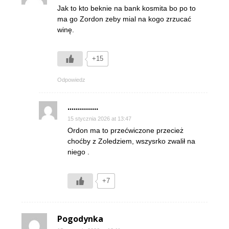
Jak to kto beknie na bank kosmita bo po to
ma go Zordon zeby mial na kogo zrzucać
winę.
+15
Odpowiedz
...............
15 stycznia 2026 at 13:47
Ordon ma to przećwiczone przecież
choćby z Zoledziem, wszysrko zwalił na
niego .
+7
Pogodynka