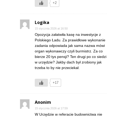
+2
Logika
15 stycznia 2026 at 16:50
Opozycja załatwiła kasę na inwestycje z
Polskiego Ładu. Za prawidłowe wykonanie
zadania odpowiada jak sama nazwa mówi
organ wykonawczy czyli burmistrz. Za co
bierze 20 tys pensji? Ten drugi po co siedzi
w urzędzie? Jakby dach był zrobiony jak
trzeba to by nie przeciekał.
+17
Anonim
15 stycznia 2026 at 17:59
W Urzędzie w referacie budownictwa nie