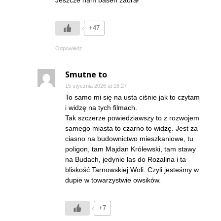
Jeszcze nam basen zaorał
+47
Odpowiedz
Smutne to
15 stycznia 2026 at 18:27
To samo mi się na usta ciśnie jak to czytam
i widzę na tych filmach.
Tak szczerze powiedziawszy to z rozwojem
samego miasta to czarno to widzę. Jest za
ciasno na budownictwo mieszkaniowe, tu
poligon, tam Majdan Królewski, tam stawy
na Budach, jedynie las do Rozalina i ta
bliskość Tarnowskiej Woli. Czyli jesteśmy w
dupie w towarzystwie owsików.
+7