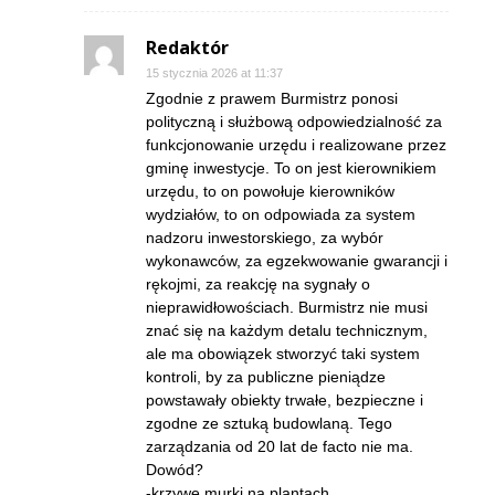
Redaktór
15 stycznia 2026 at 11:37
Zgodnie z prawem Burmistrz ponosi
polityczną i służbową odpowiedzialność za
funkcjonowanie urzędu i realizowane przez
gminę inwestycje. To on jest kierownikiem
urzędu, to on powołuje kierowników
wydziałów, to on odpowiada za system
nadzoru inwestorskiego, za wybór
wykonawców, za egzekwowanie gwarancji i
rękojmi, za reakcję na sygnały o
nieprawidłowościach. Burmistrz nie musi
znać się na każdym detalu technicznym,
ale ma obowiązek stworzyć taki system
kontroli, by za publiczne pieniądze
powstawały obiekty trwałe, bezpieczne i
zgodne ze sztuką budowlaną. Tego
zarządzania od 20 lat de facto nie ma.
Dowód?
-krzywe murki na plantach,