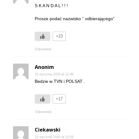
S K A N D A L ! ! !
Prosze podać nazwisko ” odbierającego”
+23
Odpowiedz
Anonim
15 stycznia 2026 at 12:49
Bedzie w TVN i POLSAT .
+17
Odpowiedz
Ciekawski
15 stycznia 2026 at 12:59