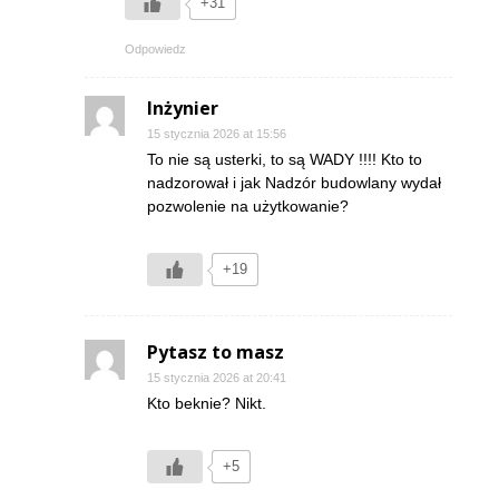
+31
Odpowiedz
Inżynier
15 stycznia 2026 at 15:56
To nie są usterki, to są WADY !!!! Kto to
nadzorował i jak Nadzór budowlany wydał
pozwolenie na użytkowanie?
+19
Pytasz to masz
15 stycznia 2026 at 20:41
Kto beknie? Nikt.
+5