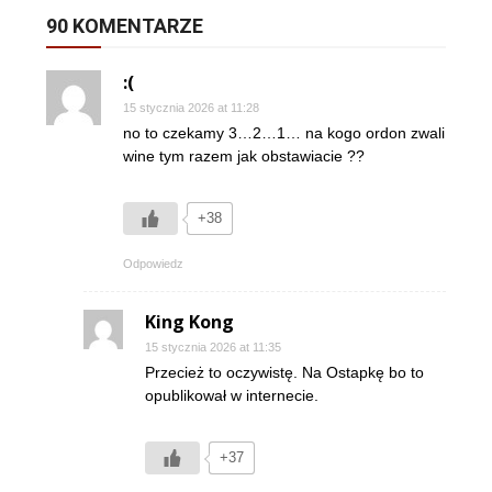
90 KOMENTARZE
:(
15 stycznia 2026 at 11:28
no to czekamy 3…2…1… na kogo ordon zwali
wine tym razem jak obstawiacie ??
+38
Odpowiedz
King Kong
15 stycznia 2026 at 11:35
Przecież to oczywistę. Na Ostapkę bo to
opublikował w internecie.
+37