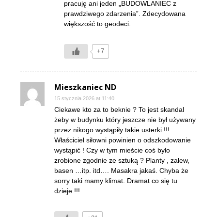
pracuję ani jeden „BUDOWLANIEC z
prawdziwego zdarzenia”. Zdecydowana
większość to geodeci.
+7
Mieszkaniec ND
15 stycznia 2026 at 11:40
Ciekawe kto za to beknie ? To jest skandal
żeby w budynku który jeszcze nie był używany
przez nikogo wystąpiły takie usterki !!!
Właściciel siłowni powinien o odszkodowanie
wystąpić ! Czy w tym mieście coś było
zrobione zgodnie ze sztuką ? Planty , zalew,
basen …itp. itd…. Masakra jakaś. Chyba że
sorry taki mamy klimat. Dramat co się tu
dzieje !!!