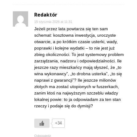
Redaktór
15 stycznia 2026 at 11:31
Jeżeli przez lata powtarza się ten sam
schemat: kosztowna inwestycja, uroczyste
otwarcie, a po krótkim czasie usterki, wady,
poprawki i kolejne wydatki – to nie jest już
zbieg okoliczności. To jest systemowy problem
zarządzania, nadzoru i odpowiedzialności. Ile
jeszcze razy mieszkańcy mają słyszeć, że „to
wina wykonawcy”, „to drobna usterka”, „to się
naprawi z gwarancji”? Ile jeszcze milionów
złotych ma zostać utopionych w fuszerkach,
zanim ktoś na najwyższym szczeblu władzy
lokalnej powie: to ja odpowiadam za ten stan
rzeczy i podaje się do dymisji?
+34
Odpowiedz