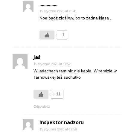
...............
15 stycznia 2026 at 13:41
Noe bądź złośliwy, bo to żadna klasa .
+1
Jaś
15 stycznia 2026 at 11:52
W jadachach tam nic nie kapie. W remizie w
Tarnowskiej też suchutko
+11
Odpowiedz
Inspektor nadzoru
15 stycznia 2026 at 19:50