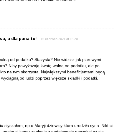
sa, a dla pana to!
16 czerwca 2021 at 15:20
 wolną od podatku? Stażysta? Nie widzisz jak piarowymi
aro? Niby powyższają kwotę wolną od podatku, ale po
kto na tym skorzysta. Największymi beneficjentami będą
j wyciągną od ludzi poprzez większe składki i podatki.
u słyszałem, np o Maryji dziewicy która urodziła syna. Nikt ci
ca, zanim ci konar zapłonie z podniecenia poczekaj aż się