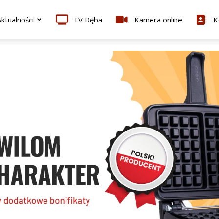
ktualności
TV Dęba
Kamera online
K