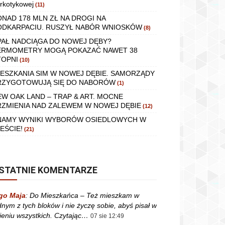
rkotykowej
(11)
ONAD 178 MLN ZŁ NA DROGI NA
ODKARPACIU. RUSZYŁ NABÓR WNIOSKÓW
(8)
PAŁ NADCIĄGA DO NOWEJ DĘBY?
ERMOMETRY MOGĄ POKAZAĆ NAWET 38
TOPNI
(10)
IESZKANIA SIM W NOWEJ DĘBIE. SAMORZĄDY
RZYGOTOWUJĄ SIĘ DO NABORÓW
(1)
EW OAK LAND – TRAP & ART. MOCNE
RZMIENIA NAD ZALEWEM W NOWEJ DĘBIE
(12)
NAMY WYNIKI WYBORÓW OSIEDLOWYCH W
EŚCIE!
(21)
STATNIE KOMENTARZE
go Maja
:
Do Mieszkańca – Też mieszkam w
dnym z tych bloków i nie życzę sobie, abyś pisał w
ieniu wszystkich. Czytając…
07 sie 12:49