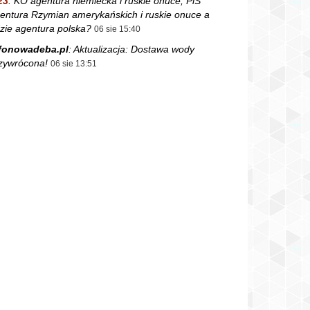
23
:
KO agentura niemiecka i ruskie onuce, PiS
entura Rzymian amerykańskich i ruskie onuce a
zie agentura polska?
06 sie 15:40
fonowadeba.pl
:
Aktualizacja: Dostawa wody
zywrócona!
06 sie 13:51