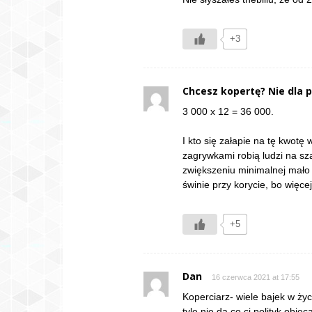
+3
Chcesz kopertę? Nie dla p
3 000 x 12 = 36 000.
I kto się załapie na tę kwotę
zagrywkami robią ludzi na sz
zwiększeniu minimalnej mało 
świnie przy korycie, bo więce
+5
Dan
16 czerwca 2021 at 17:55
Koperciarz- wiele bajek w życi
tyle nie da co ci polityk obie