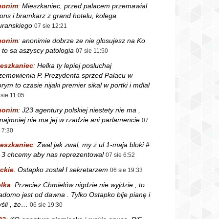
nonim
:
Mieszkaniec, przed palacem przemawial
fons i bramkarz z grand hotelu, kolega
ranskiego
07 sie 12:21
nonim
:
anonimie dobrze ze nie glosujesz na Ko
 to sa aszyscy patologia
07 sie 11:50
eszkaniec
:
Helka ty lepiej posluchaj
zemowienia P. Prezydenta sprzed Palacu w
orym to czasie nijaki premier sikal w portki i mdlal
 sie 11:05
nonim
:
J23 agentury polskiej niestety nie ma ,
najmniej nie ma jej w rzadzie ani parlamencie
07
e 7:30
eszkaniec
:
Zwal jak zwal, my z ul 1-maja bloki #
i 3 chcemy aby nas reprezentowal
07 sie 6:52
ckie
:
Ostapko został I sekretarzem
06 sie 19:33
lka
:
Przecież Chmielów nigdzie nie wyjdzie , to
adomo jest od dawna . Tylko Ostapko bije pianę i
śli , że…
06 sie 19:30