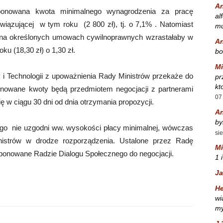
A
ponowana kwota minimalnego wynagrodzenia za pracę
al
iązującej w tym roku (2 800 zł), tj. o 7,1% . Natomiast
mu
 na określonych umowach cywilnoprawnych wzrastałaby w
A
u (18,30 zł) o 1,30 zł.
bo
Mi
i Technologii z upoważnienia Rady Ministrów przekaże do
pr
kt
onowane kwoty będą przedmiotem negocjacji z partnerami
07
 w ciągu 30 dni od dnia otrzymania propozycji.
A
by
ego nie uzgodni ww. wysokości płacy minimalnej, wówczas
si
istrów w drodze rozporządzenia. Ustalone przez Radę
Mi
oponowane Radzie Dialogu Społecznego do negocjacji.
1 
Ja
He
wi
my