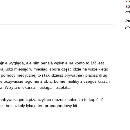
J 
ag
gd
in
pr
jnie wygląda, ale nim pensja wpłynie na konto to 1/3 jest
bią ludzi miesiąc w miesiąc, spora część idzie na wszelkiego
z pomocy medycznej to i tak idziesz prywatnie i płacisz drugi
e oczywiście tego nie zrobią, bo nie mieliby z czegoś kraść i
ka. Wizyta u lekarza – usługa – zapłata.
ła nabywcza pieniądza czyli co możesz sobie za to kupić. Z
ie bez szkoły łykają ten propagandowy kit.