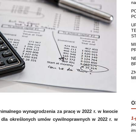
na
P
P
U
T
S
M
P
N
B
Z
MI
O
inimalnego wynagrodzenia za pracę w 2022 r. w kwocie
1-
j dla określonych umów cywilnoprawnych w 2022 r. w
je
im