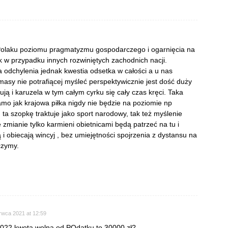
Polaku poziomu pragmatyzmu gospodarczego i ogarnięcia na
 w przypadku innych rozwiniętych zachodnich nacji.
a odchylenia jednak kwestia odsetka w całości a u nas
masy nie potrafiącej myśleć perspektywicznie jest dość duży
tują i karuzela w tym całym cyrku się cały czas kręci. Taka
amo jak krajowa piłka nigdy nie będzie na poziomie np
u ta szopkę traktuje jako sport narodowy, tak też myślenie
 zmianie tylko karmieni obietnicami będą patrzeć na tu i
 i obiecają wincyj , bez umiejętności spojrzenia z dystansu na
czymy.
rwca 2021 at 12:59
d 2022 kwota wolna od POdatku to 30000 zł?