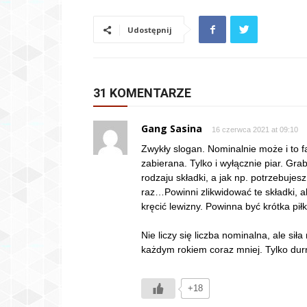
Udostępnij
31 KOMENTARZE
Gang Sasina
16 czerwca 2021 at 09:10
Zwykły slogan. Nominalnie może i to fa
zabierana. Tylko i wyłącznie piar. Gra
rodzaju składki, a jak np. potrzebujes
raz…Powinni zlikwidować te składki, al
kręcić lewizny. Powinna być krótka pił
Nie liczy się liczba nominalna, ale si
każdym rokiem coraz mniej. Tylko durn
+18