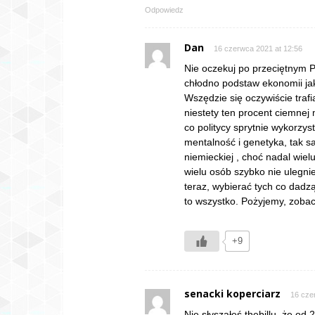
Odpowiedz
Dan
16 czerwca 2021 at 12:56
Nie oczekuj po przeciętnym 
chłodno podstaw ekonomii jak
Wszędzie się oczywiście trafi
niestety ten procent ciemnej 
co politycy sprytnie wykorzys
mentalność i genetyka, tak s
niemieckiej , choć nadal wiel
wielu osób szybko nie ulegnie
teraz, wybierać tych co dadzą
to wszystko. Pożyjemy, zoba
+9
senacki koperciarz
16 cze
Nie słyszałeś thebillu, że o