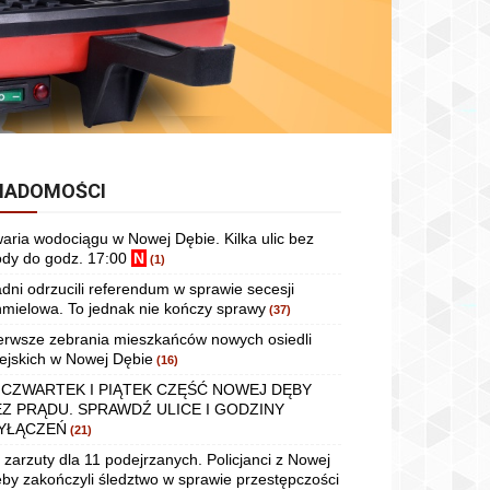
IADOMOŚCI
aria wodociągu w Nowej Dębie. Kilka ulic bez
dy do godz. 17:00
N
(1)
dni odrzucili referendum w sprawie secesji
mielowa. To jednak nie kończy sprawy
(37)
erwsze zebrania mieszkańców nowych osiedli
ejskich w Nowej Dębie
(16)
 CZWARTEK I PIĄTEK CZĘŚĆ NOWEJ DĘBY
EZ PRĄDU. SPRAWDŹ ULICE I GODZINY
YŁĄCZEŃ
(21)
 zarzuty dla 11 podejrzanych. Policjanci z Nowej
by zakończyli śledztwo w sprawie przestępczości