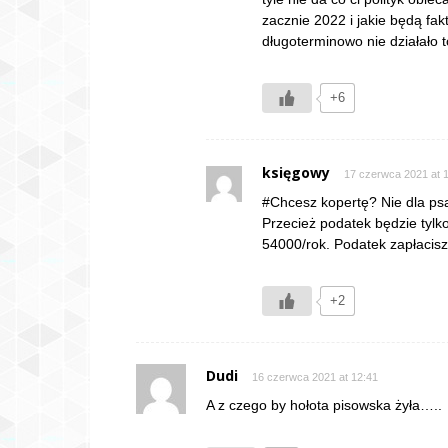
zacznie 2022 i jakie będą fa
długoterminowo nie działało 
+6
księgowy
17 czerwca 2021 at 
#Chcesz kopertę? Nie dla psa
Przecież podatek będzie tylko
54000/rok. Podatek zapłacisz 
+2
Dudi
16 czerwca 2021 at 12:41
A z czego by hołota pisowska żyła…..