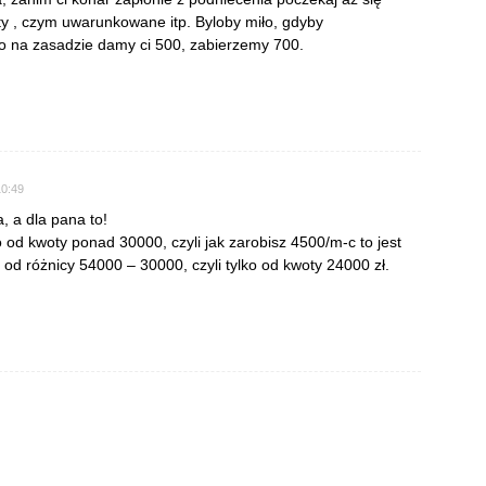
kty , czym uwarunkowane itp. Byloby miło, gdyby
to na zasadzie damy ci 500, zabierzemy 700.
10:49
, a dla pana to!
 od kwoty ponad 30000, czyli jak zarobisz 4500/m-c to jest
od różnicy 54000 – 30000, czyli tylko od kwoty 24000 zł.