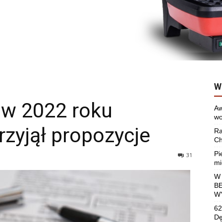
W
 w 2022 roku
Aw
wo
rzyjął propozycje
Ra
Ch
Pi
31
mi
W
B
W
62
Dę