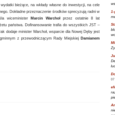
ws
ydatki bieżące, na wkłady własne do inwestycji, na cele
nego. Dokładne przeznaczenie środków sprecyzują radni w
1-
m
śla wiceminister
Marcin Warchoł
przez ostatnie 8 lat
St
etu państwa. Dofinansowanie trafia do wszystkich JST –
bl
ak dodaje minister Warchoł, wsparcie dla Nowej Dęby jest
wo
 gminnym z przewodniczącym Rady Miejskiej
Damianem
Mi
Zy
Ju
De
lu
Do
07
e
ra
pi
A
ni