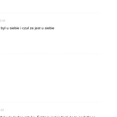
02:43
yl u siebie i czuł ze jest u siebie
6:03