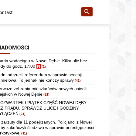
ontakt
IADOMOŚCI
aria wodociągu w Nowej Dębie. Kilka ulic bez
dy do godz. 17:00
N
(1)
dni odrzucili referendum w sprawie secesji
mielowa. To jednak nie kończy sprawy
(41)
erwsze zebrania mieszkańców nowych osiedli
ejskich w Nowej Dębie
(21)
 CZWARTEK I PIĄTEK CZĘŚĆ NOWEJ DĘBY
EZ PRĄDU. SPRAWDŹ ULICE I GODZINY
YŁĄCZEŃ
(21)
 zarzuty dla 11 podejrzanych. Policjanci z Nowej
by zakończyli śledztwo w sprawie przestępczości
rkotykowej
(11)