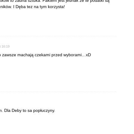
ków to żadna sztuka. Faktem jest jednak że te podatki są
dników. I Dęba tez na tym korzysta!
t 16:19
i to zawsze machają czekami przed wyborami…xD
m. Dla Deby to sa popłuczyny.