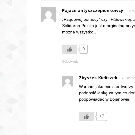
Pajace antyszczepionkowcy
25 si
„Rządowej pomocy” czyli PiSowskiej, 
Solidarna Polska jest marginalną przy
można wszystko…
0
Odpowiedz
Zbyszek Kieliszek
25 sierpn
Warchoł jako minister tworzy 
podnosić łapkę za tym co doro
poopowiadać w Bojanowie.
+7