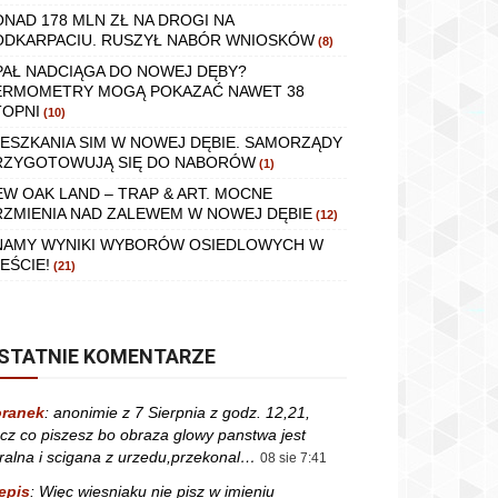
ONAD 178 MLN ZŁ NA DROGI NA
ODKARPACIU. RUSZYŁ NABÓR WNIOSKÓW
(8)
PAŁ NADCIĄGA DO NOWEJ DĘBY?
ERMOMETRY MOGĄ POKAZAĆ NAWET 38
TOPNI
(10)
IESZKANIA SIM W NOWEJ DĘBIE. SAMORZĄDY
RZYGOTOWUJĄ SIĘ DO NABORÓW
(1)
EW OAK LAND – TRAP & ART. MOCNE
RZMIENIA NAD ZALEWEM W NOWEJ DĘBIE
(12)
NAMY WYNIKI WYBORÓW OSIEDLOWYCH W
EŚCIE!
(21)
STATNIE KOMENTARZE
ranek
:
anonimie z 7 Sierpnia z godz. 12,21,
cz co piszesz bo obraza glowy panstwa jest
ralna i scigana z urzedu,przekonal…
08 sie 7:41
epis
:
Więc wiesniaku nie pisz w imieniu