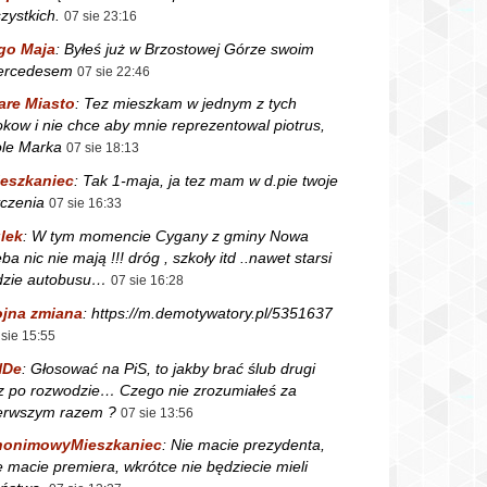
zystkich.
07 sie 23:16
go Maja
:
Byłeś już w Brzostowej Górze swoim
ercedesem
07 sie 22:46
are Miasto
:
Tez mieszkam w jednym z tych
okow i nie chce aby mnie reprezentowal piotrus,
le Marka
07 sie 18:13
eszkaniec
:
Tak 1-maja, ja tez mam w d.pie twoje
czenia
07 sie 16:33
lek
:
W tym momencie Cygany z gminy Nowa
ba nic nie mają !!! dróg , szkoły itd ..nawet starsi
dzie autobusu…
07 sie 16:28
jna zmiana
:
https://m.demotywatory.pl/5351637
 sie 15:55
NDe
:
Głosować na PiS, to jakby brać ślub drugi
z po rozwodzie… Czego nie zrozumiałeś za
erwszym razem ?
07 sie 13:56
nonimowyMieszkaniec
:
Nie macie prezydenta,
e macie premiera, wkrótce nie będziecie mieli