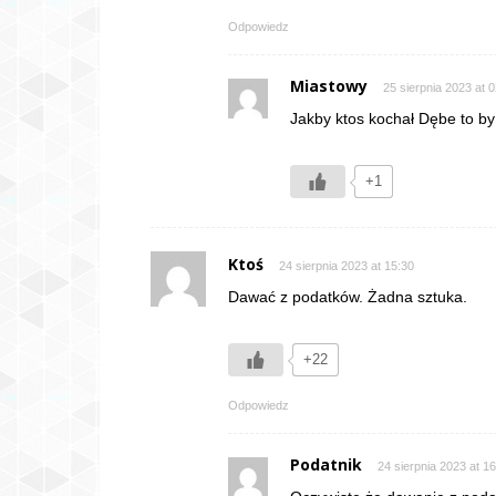
Odpowiedz
Miastowy
25 sierpnia 2023 at 
Jakby ktos kochał Dębe to by b
+1
Ktoś
24 sierpnia 2023 at 15:30
Dawać z podatków. Żadna sztuka.
+22
Odpowiedz
Podatnik
24 sierpnia 2023 at 1