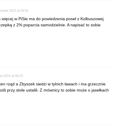
erpnia 2023 at 03:51
a więcej w PiSie ma do powiedzenia poseł z Kolbuszowej.
czepką z 2% poparcia samodzielnie. A napisać to sobie
ia 2023 at 06:23
ten rząd a Zbyszek siedzi w tylnich ławach i ma grzecznie
śli przy stole ustalili. Z mównicy to sobie może o jasełkach