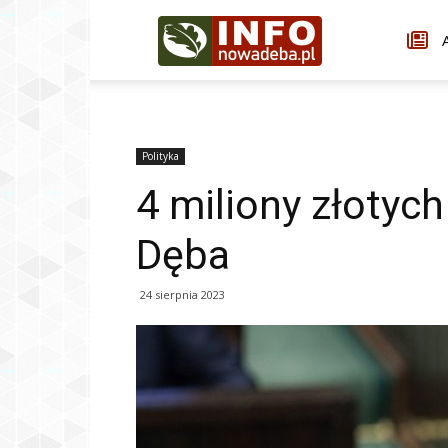
Infonowadeba.pl
A
Polityka
4 miliony złotyc
Dęba
24 sierpnia 2023