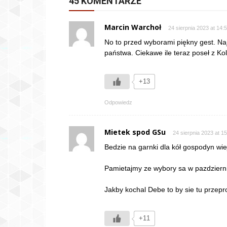
45 KOMENTARZE
Marcin Warchoł
24 sierpnia 2023 at 14:
No to przed wyborami piękny gest. Naj
państwa. Ciekawe ile teraz poseł z Ko
+13
Odpowiedz
Mietek spod GSu
24 sierpnia 2023 at 1
Bedzie na garnki dla kół gospodyn wiej
Pamietajmy ze wybory sa w pazdzierniku
Jakby kochal Debe to by sie tu przepr
+11