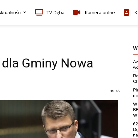
ktualności
TV Dęba
Kamera online
K
W
h dla Gminy Nowa
Aw
wo
Ra
Ch
Pi
45
mi
W
B
W
62
Dę
na