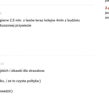
pa
1-
je
53
im
pierw 2,5 mln. z lasów teraz kolejne 4mln z budżetu
lbuszowej przywiezie
5:10
skich i sikawki dla strazakow.
, i ze to czysta polityka:)
owadzil:)