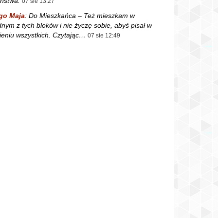
ństwa.
07 sie 13:27
go Maja
:
Do Mieszkańca – Też mieszkam w
dnym z tych bloków i nie życzę sobie, abyś pisał w
ieniu wszystkich. Czytając…
07 sie 12:49