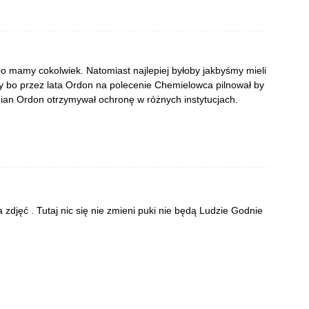
 bo mamy cokolwiek. Natomiast najlepiej byłoby jakbyśmy mieli
y bo przez lata Ordon na polecenie Chemielowca pilnował by
amian Ordon otrzymywał ochronę w różnych instytucjach.
 zdjęć . Tutaj nic się nie zmieni puki nie będą Ludzie Godnie