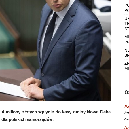
P
P
U
T
S
M
P
N
B
Z
MI
O
Po
 4 miliony złotych wpłynie do kasy gminy Nowa Dęba.
ba
ka
j dla polskich samorządów.
Ni