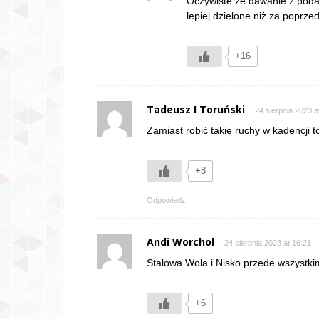
Oczywiste że dawanie z podat
lepiej dzielone niż za poprze
+16
Tadeusz I Toruński
24 sierpnia 2023 a
Zamiast robić takie ruchy w kadencj
+8
Odpowiedz
Andi Worchol
24 sierpnia 2023 at 16:21
Stalowa Wola i Nisko przede wszystki
+6