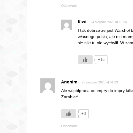
Odpowiedz
Kiwi
24 sierpnia 2023 at 16:24
I tak dobrze że jest Warchoł
własnego posła, ale nie mam
się nikt tu nie wychylił. W z
+15
Anonim
25 sierpnia 2023 at 01:23
Ale współpraca od impry do impry kilka
Zarabiać
+3
Odpowiedz