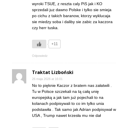
wyroki TSUE, z reszta caly PiS jak i KO
sprzedali juz dawno Polske i tylko sie smieja
po cichu z takich baranow, ktorzy wyklucaja
sie miedzy soba i daliby sie zabic za kaczora
czy herr tuska.
+11
Odpowiedz
Traktat Lizboński
26 maja 2026 at 16:01
No to pięknie Kaczor z bratem nas załatwili .
Tu w Polsce szczekali na tą całą unię
europejską a jak tam już pojechali to na
kolanach podpisywali to co im tylko unia
podstawiła . Tak samo jak Adrian podpisywał w
USA , Trump nawet krzesła mu nie dał