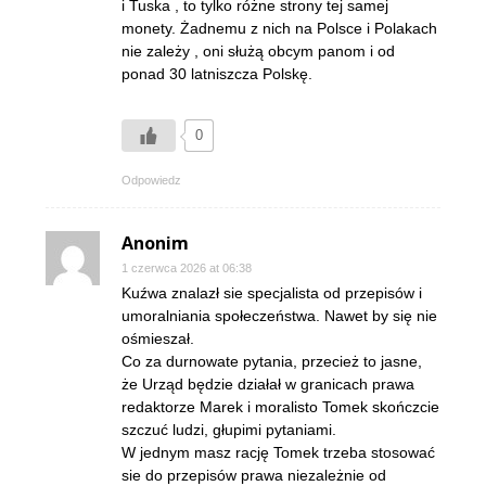
i Tuska , to tylko różne strony tej samej
monety. Żadnemu z nich na Polsce i Polakach
nie zależy , oni służą obcym panom i od
ponad 30 latniszcza Polskę.
0
Odpowiedz
Anonim
1 czerwca 2026 at 06:38
Kuźwa znalazł sie specjalista od przepisów i
umoralniania społeczeństwa. Nawet by się nie
ośmieszał.
Co za durnowate pytania, przecież to jasne,
że Urząd będzie działał w granicach prawa
redaktorze Marek i moralisto Tomek skończcie
szczuć ludzi, głupimi pytaniami.
W jednym masz rację Tomek trzeba stosować
sie do przepisów prawa niezależnie od