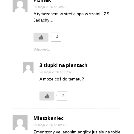
26 maja 2026 at 20:49
A tymczasem w strefie spa w szatni LZS
Jadachy…
+4
Odpowiedz
3 słupki na plantach
26 maja 2026 at 21:32
A może coś do tematu?
+2
Mieszkaniec
29 maja 2026 at 10:38
Zmentzony vel anonim anglicy juz sie na tobie