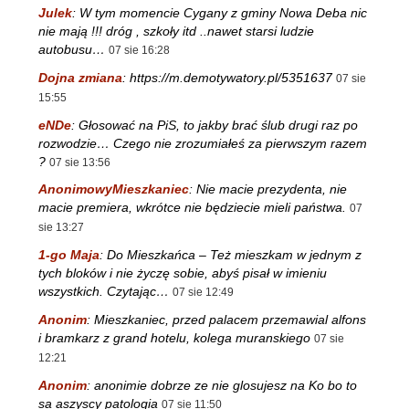
Julek
:
W tym momencie Cygany z gminy Nowa Deba nic
nie mają !!! dróg , szkoły itd ..nawet starsi ludzie
autobusu…
07 sie 16:28
Dojna zmiana
:
https://m.demotywatory.pl/5351637
07 sie
15:55
eNDe
:
Głosować na PiS, to jakby brać ślub drugi raz po
rozwodzie… Czego nie zrozumiałeś za pierwszym razem
?
07 sie 13:56
AnonimowyMieszkaniec
:
Nie macie prezydenta, nie
macie premiera, wkrótce nie będziecie mieli państwa.
07
sie 13:27
1-go Maja
:
Do Mieszkańca – Też mieszkam w jednym z
tych bloków i nie życzę sobie, abyś pisał w imieniu
wszystkich. Czytając…
07 sie 12:49
Anonim
:
Mieszkaniec, przed palacem przemawial alfons
i bramkarz z grand hotelu, kolega muranskiego
07 sie
12:21
Anonim
:
anonimie dobrze ze nie glosujesz na Ko bo to
sa aszyscy patologia
07 sie 11:50