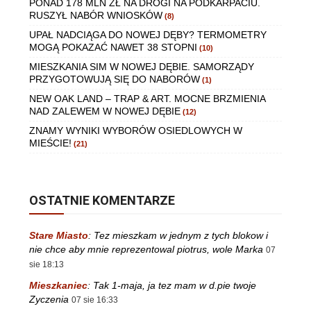
PONAD 178 MLN ZŁ NA DROGI NA PODKARPACIU.
RUSZYŁ NABÓR WNIOSKÓW
(8)
UPAŁ NADCIĄGA DO NOWEJ DĘBY? TERMOMETRY
MOGĄ POKAZAĆ NAWET 38 STOPNI
(10)
MIESZKANIA SIM W NOWEJ DĘBIE. SAMORZĄDY
PRZYGOTOWUJĄ SIĘ DO NABORÓW
(1)
NEW OAK LAND – TRAP & ART. MOCNE BRZMIENIA
NAD ZALEWEM W NOWEJ DĘBIE
(12)
ZNAMY WYNIKI WYBORÓW OSIEDLOWYCH W
MIEŚCIE!
(21)
OSTATNIE KOMENTARZE
Stare Miasto
:
Tez mieszkam w jednym z tych blokow i
nie chce aby mnie reprezentowal piotrus, wole Marka
07
sie 18:13
Mieszkaniec
:
Tak 1-maja, ja tez mam w d.pie twoje
Zyczenia
07 sie 16:33