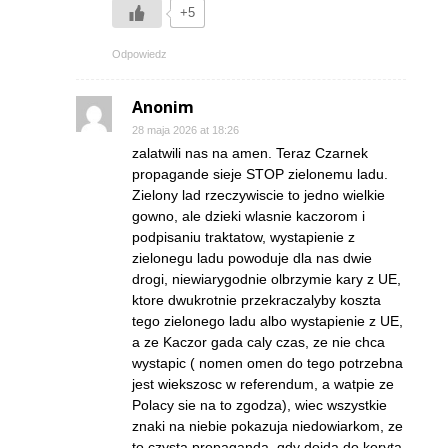
+5
Odpowiedz
Anonim
28 maja 2026 at 18:26
zalatwili nas na amen. Teraz Czarnek
propagande sieje STOP zielonemu ladu.
Zielony lad rzeczywiscie to jedno wielkie
gowno, ale dzieki wlasnie kaczorom i
podpisaniu traktatow, wystapienie z
zielonegu ladu powoduje dla nas dwie
drogi, niewiarygodnie olbrzymie kary z UE,
ktore dwukrotnie przekraczalyby koszta
tego zielonego ladu albo wystapienie z UE,
a ze Kaczor gada caly czas, ze nie chca
wystapic ( nomen omen do tego potrzebna
jest wiekszosc w referendum, a watpie ze
Polacy sie na to zgodza), wiec wszystkie
znaki na niebie pokazuja niedowiarkom, ze
to czysta propaganda, gdy dojda do koryta