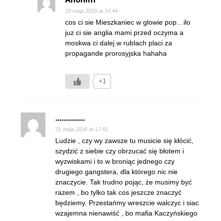
29 maja 2026 at 14:44
cos ci sie Mieszkaniec w glowie pop…ilo
juz ci sie anglia mami przed oczyma a
moskwa ci dalej w rublach placi za
propagande prorosyjska hahaha
+1
...............
31 maja 2026 at 17:41
Ludzie , czy wy zawsze tu musicie się kłócić,
szydzić z siebie czy obrzucać się błotem i
wyzwiskami i to w broniąc jednego czy
drugiego gangstera, dla którego nic nie
znaczycie. Tak trudno pojąc, że musimy być
razem , bo tylko tak cos jeszcze znaczyć
będziemy. Przestańmy wreszcie walczyc i siac
wzajemna nienawiść , bo mafia Kaczyńskiego