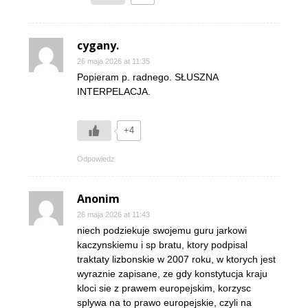
cygany.
26 maja 2026 at 11:35
Popieram p. radnego. SŁUSZNA
INTERPELACJA.
+4
Odpowiedz
Anonim
26 maja 2026 at 11:43
niech podziekuje swojemu guru jarkowi
kaczynskiemu i sp bratu, ktory podpisal
traktaty lizbonskie w 2007 roku, w ktorych jest
wyraznie zapisane, ze gdy konstytucja kraju
kloci sie z prawem europejskim, korzysc
splywa na to prawo europejskie, czyli na