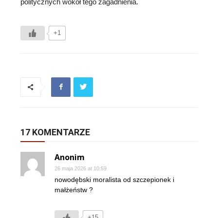
politycznych wokół tego zagadnienia.
+1
17 KOMENTARZE
Anonim
26 maja 2026 at 10:59
nowodębski moralista od szczepionek i
małżeństw ?
+15