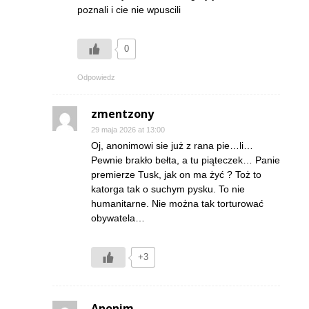
poznali i cie nie wpuscili
0
Odpowiedz
zmentzony
29 maja 2026 at 13:00
Oj, anonimowi sie już z rana pie…li…
Pewnie brakło bełta, a tu piąteczek… Panie
premierze Tusk, jak on ma żyć ? Toż to
katorga tak o suchym pysku. To nie
humanitarne. Nie można tak torturować
obywatela…
+3
Anonim