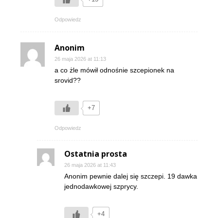
Odpowiedz
Anonim
26 maja 2026 at 11:13
a co żle mówił odnośnie szcepionek na
srovid??
+7
Odpowiedz
Ostatnia prosta
26 maja 2026 at 11:43
Anonim pewnie dalej się szczepi. 19 dawka
jednodawkowej szprycy.
+4