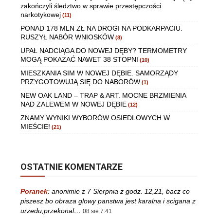
zakończyli śledztwo w sprawie przestępczości
narkotykowej
(11)
PONAD 178 MLN ZŁ NA DROGI NA PODKARPACIU.
RUSZYŁ NABÓR WNIOSKÓW
(8)
UPAŁ NADCIĄGA DO NOWEJ DĘBY? TERMOMETRY
MOGĄ POKAZAĆ NAWET 38 STOPNI
(10)
MIESZKANIA SIM W NOWEJ DĘBIE. SAMORZĄDY
PRZYGOTOWUJĄ SIĘ DO NABORÓW
(1)
NEW OAK LAND – TRAP & ART. MOCNE BRZMIENIA
NAD ZALEWEM W NOWEJ DĘBIE
(12)
ZNAMY WYNIKI WYBORÓW OSIEDLOWYCH W
MIEŚCIE!
(21)
OSTATNIE KOMENTARZE
Poranek
:
anonimie z 7 Sierpnia z godz. 12,21, bacz co
piszesz bo obraza glowy panstwa jest karalna i scigana z
urzedu,przekonal…
08 sie 7:41