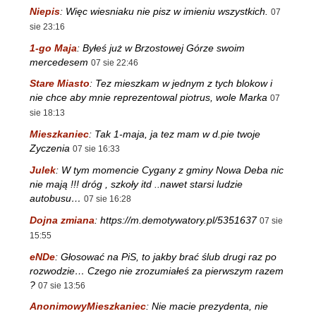
Niepis
:
Więc wiesniaku nie pisz w imieniu wszystkich.
07
sie 23:16
1-go Maja
:
Byłeś już w Brzostowej Górze swoim
mercedesem
07 sie 22:46
Stare Miasto
:
Tez mieszkam w jednym z tych blokow i
nie chce aby mnie reprezentowal piotrus, wole Marka
07
sie 18:13
Mieszkaniec
:
Tak 1-maja, ja tez mam w d.pie twoje
Zyczenia
07 sie 16:33
Julek
:
W tym momencie Cygany z gminy Nowa Deba nic
nie mają !!! dróg , szkoły itd ..nawet starsi ludzie
autobusu…
07 sie 16:28
Dojna zmiana
:
https://m.demotywatory.pl/5351637
07 sie
15:55
eNDe
:
Głosować na PiS, to jakby brać ślub drugi raz po
rozwodzie… Czego nie zrozumiałeś za pierwszym razem
?
07 sie 13:56
AnonimowyMieszkaniec
:
Nie macie prezydenta, nie