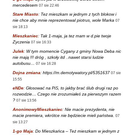
mercedesem
07 sie 22:46
Stare Miasto
:
Tez mieszkam w jednym z tych blokow i
nie chce aby mnie reprezentowal piotrus, wole Marka
07
sie 18:13
Mieszkaniec
:
Tak 1-maja, ja tez mam w d.pie twoje
Zyczenia
07 sie 16:33
Julek
:
W tym momencie Cygany z gminy Nowa Deba nic
nie mają !!! dróg , szkoły itd ..nawet starsi ludzie
autobusu…
07 sie 16:28
Dojna zmiana
:
https://m.demotywatory.pl/5351637
07 sie
15:55
eNDe
:
Głosować na PiS, to jakby brać ślub drugi raz po
rozwodzie… Czego nie zrozumiałeś za pierwszym razem
?
07 sie 13:56
AnonimowyMieszkaniec
:
Nie macie prezydenta, nie
macie premiera, wkrótce nie będziecie mieli państwa.
07
sie 13:27
1-go Maja
:
Do Mieszkańca – Też mieszkam w jednym z