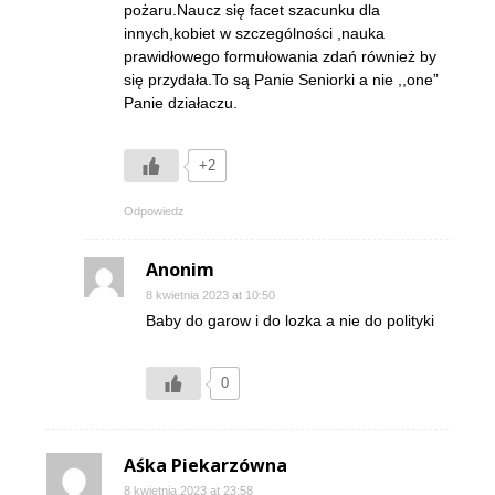
pożaru.Naucz się facet szacunku dla
innych,kobiet w szczególności ,nauka
prawidłowego formułowania zdań również by
się przydała.To są Panie Seniorki a nie ,,one”
Panie działaczu.
+2
Odpowiedz
Anonim
8 kwietnia 2023 at 10:50
Baby do garow i do lozka a nie do polityki
0
Aśka Piekarzówna
8 kwietnia 2023 at 23:58