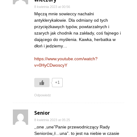
8 kwietnia 2023 at 00:56
Męczą mnie sowieccy nachalni
antyklerykałowie. Dla odmiany od tych
przyciężkawych typów, powtarzalnych i
szarych jak chodnik na zakłady, coś fajnego i
dającego do myślenia. Kawka, herbatka w
dłoń i jedziemy…
https://www.youtube.com/watch?
v=0HyCDwoscyY
+1
Odpowiedz
Senior
8 kwietnia 2023 at 05:25
,,one ,une”Panie przewodniczący Rady
Seniorów,,ł…una”. to jest na niebie w czasie