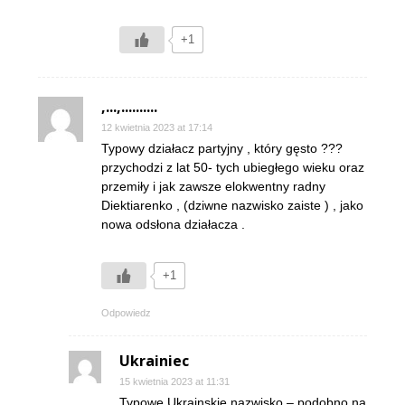
+1
,...,..........
12 kwietnia 2023 at 17:14
Typowy działacz partyjny , który gęsto ???
przychodzi z lat 50- tych ubiegłego wieku oraz
przemiły i jak zawsze elokwentny radny
Diektiarenko , (dziwne nazwisko zaiste ) , jako
nowa odsłona działacza .
+1
Odpowiedz
Ukrainiec
15 kwietnia 2023 at 11:31
Typowe Ukrainskie nazwisko – podobno na