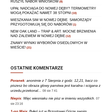
RUSZYŁ NABÓR WNIOSKÓW
(8)
UPAŁ NADCIĄGA DO NOWEJ DĘBY? TERMOMETRY
MOGĄ POKAZAĆ NAWET 38 STOPNI
(10)
MIESZKANIA SIM W NOWEJ DĘBIE. SAMORZĄDY
PRZYGOTOWUJĄ SIĘ DO NABORÓW
(1)
NEW OAK LAND – TRAP & ART. MOCNE BRZMIENIA
NAD ZALEWEM W NOWEJ DĘBIE
(12)
ZNAMY WYNIKI WYBORÓW OSIEDLOWYCH W
MIEŚCIE!
(21)
OSTATNIE KOMENTARZE
Poranek
:
anonimie z 7 Sierpnia z godz. 12,21, bacz co
piszesz bo obraza glowy panstwa jest karalna i scigana z
urzedu,przekonal…
08 sie 7:41
Niepis
:
Więc wiesniaku nie pisz w imieniu wszystkich.
07
sie 23:16
1-go Maja
:
Byłeś już w Brzostowej Górze swoim