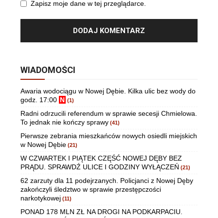
Zapisz moje dane w tej przeglądarce.
WIADOMOŚCI
Awaria wodociągu w Nowej Dębie. Kilka ulic bez wody do
godz. 17:00
N
(1)
Radni odrzucili referendum w sprawie secesji Chmielowa.
To jednak nie kończy sprawy
(41)
Pierwsze zebrania mieszkańców nowych osiedli miejskich
w Nowej Dębie
(21)
W CZWARTEK I PIĄTEK CZĘŚĆ NOWEJ DĘBY BEZ
PRĄDU. SPRAWDŹ ULICE I GODZINY WYŁĄCZEŃ
(21)
62 zarzuty dla 11 podejrzanych. Policjanci z Nowej Dęby
zakończyli śledztwo w sprawie przestępczości
narkotykowej
(11)
PONAD 178 MLN ZŁ NA DROGI NA PODKARPACIU.