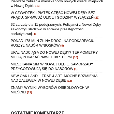
Pierwsze zebrania mieszkańców nowych osiedli miejskich
w Nowej Dębie
(13)
W CZWARTEK I PIĄTEK CZĘŚĆ NOWEJ DĘBY BEZ
PRĄDU. SPRAWDŹ ULICE I GODZINY WYŁĄCZEŃ
(21)
62 zarzuty dla 11 podejrzanych. Policjanci z Nowej Dęby
zakończyli śledztwo w sprawie przestępczości
narkotykowej
(11)
PONAD 178 MLN ZŁ NA DROGI NA PODKARPACIU.
RUSZYŁ NABÓR WNIOSKÓW
(8)
UPAŁ NADCIĄGA DO NOWEJ DĘBY? TERMOMETRY
MOGĄ POKAZAĆ NAWET 38 STOPNI
(10)
MIESZKANIA SIM W NOWEJ DĘBIE. SAMORZĄDY
PRZYGOTOWUJĄ SIĘ DO NABORÓW
(1)
NEW OAK LAND – TRAP & ART. MOCNE BRZMIENIA
NAD ZALEWEM W NOWEJ DĘBIE
(12)
ZNAMY WYNIKI WYBORÓW OSIEDLOWYCH W
MIEŚCIE!
(21)
OSTATNIE KOMENTARZE