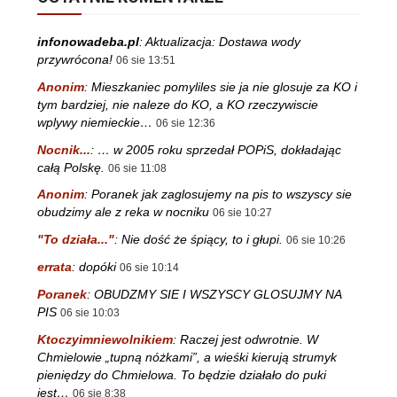
infonowadeba.pl
:
Aktualizacja: Dostawa wody
przywrócona!
06 sie 13:51
Anonim
:
Mieszkaniec pomyliles sie ja nie glosuje za KO i
tym bardziej, nie naleze do KO, a KO rzeczywiscie
wplywy niemieckie…
06 sie 12:36
Nocnik...
:
… w 2005 roku sprzedał POPiS, dokładając
całą Polskę.
06 sie 11:08
Anonim
:
Poranek jak zaglosujemy na pis to wszyscy sie
obudzimy ale z reka w nocniku
06 sie 10:27
"To działa..."
:
Nie dość że śpiący, to i głupi.
06 sie 10:26
errata
:
dopóki
06 sie 10:14
Poranek
:
OBUDZMY SIE I WSZYSCY GLOSUJMY NA
PIS
06 sie 10:03
Ktoczyimniewolnikiem
:
Raczej jest odwrotnie. W
Chmielowie „tupną nóżkami”, a wieśki kierują strumyk
pieniędzy do Chmielowa. To będzie działało do puki
jest…
06 sie 8:38