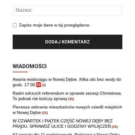
Zapisz moje dane w tej przeglądarce.
WIADOMOŚCI
Awaria wodociągu w Nowej Dębie. Kilka ulic bez wody do
godz. 17:00
N
(1)
Radni odrzucili referendum w sprawie secesji Chmielowa.
To jednak nie kończy sprawy
(41)
Pierwsze zebrania mieszkańców nowych osiedli miejskich
w Nowej Dębie
(21)
W CZWARTEK I PIĄTEK CZĘŚĆ NOWEJ DĘBY BEZ
PRĄDU. SPRAWDŹ ULICE I GODZINY WYŁĄCZEŃ
(21)
62 zarzuty dla 11 podejrzanych. Policjanci z Nowej Dęby