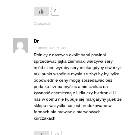
0
Odpowiedz
Dr
16 marca 2021 at 14:10
Rolnicy z naszych okolic sami powinni
sprzedawać jajka ziemniaki warzywa sery
miód i inne wyroby sery mleko gdyby stworzyli
taki punkt wspólnie mysle ze zbyt by był tylko
odpowiednie ceny mogą sprzedawać bez
podatku trzeba myśleć a nie czekać na
żywność chemiczną z Lidla czy biedronki.U
nas w domu nie kupuje się margaryny jajek ze
sklepu i wszystko co jest produkowane w
fermach nie mowiac o sterydowych
kurczakach.