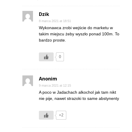
Dzik
8 marca 2021 at 18:51
Wykonawca zrobi wejście do marketu w
takim miejscu żeby wyszło ponad 100m. To
bardzo proste.
0
Anonim
9 marca 2021 at 12:15
A poco w Jadachach alkochol jak tam nikt
nie pije, nawet strazoki to same abstynenty
+2