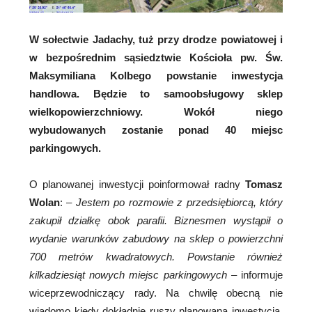
W sołectwie Jadachy, tuż przy drodze powiatowej i
w bezpośrednim sąsiedztwie Kościoła pw. Św.
Maksymiliana Kolbego powstanie inwestycja
handlowa. Będzie to samoobsługowy sklep
wielkopowierzchniowy. Wokół niego
wybudowanych zostanie ponad 40 miejsc
parkingowych.
O planowanej inwestycji poinformował radny
Tomasz
Wolan
: –
Jestem po rozmowie z przedsiębiorcą, który
zakupił działkę obok parafii. Biznesmen wystąpił o
wydanie warunków zabudowy na sklep o powierzchni
700 metrów kwadratowych. Powstanie również
kilkadziesiąt nowych miejsc parkingowych –
informuje
wiceprzewodniczący rady. Na chwilę obecną nie
wiadomo kiedy dokładnie ruszy planowana inwestycja.