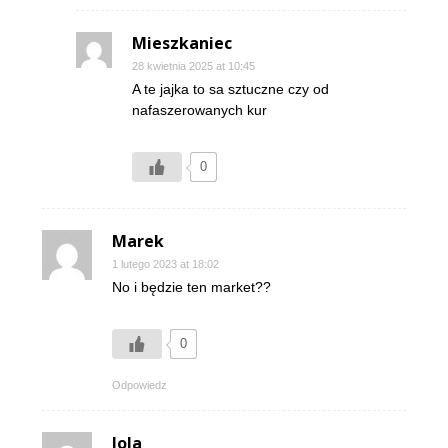
Mieszkaniec
28 kwietnia 2025 at 10:45
A te jajka to sa sztuczne czy od
nafaszerowanych kur
0
Marek
1 lutego 2023 at 18:02
No i będzie ten market??
0
Odpowiedz
Jola