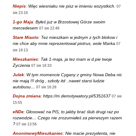
Niepis
:
Więc wiesniaku nie pisz w imieniu wszystkich.
07
sie 23:16
1-go Maja
:
Byłeś już w Brzostowej Górze swoim
mercedesem
07 sie 22:46
Stare Miasto
:
Tez mieszkam w jednym z tych blokow i
nie chce aby mnie reprezentowal piotrus, wole Marka
07
sie 18:13
Mieszkaniec
:
Tak 1-maja, ja tez mam w d.pie twoje
Zyczenia
07 sie 16:33
Julek
:
W tym momencie Cygany z gminy Nowa Deba nic
nie mają !!! dróg , szkoły itd ..nawet starsi ludzie
autobusu…
07 sie 16:28
Dojna zmiana
:
https://m.demotywatory.pl/5351637
07 sie
15:55
eNDe
:
Głosować na PiS, to jakby brać ślub drugi raz po
rozwodzie… Czego nie zrozumiałeś za pierwszym razem
?
07 sie 13:56
AnonimowyMieszkaniec
:
Nie macie prezydenta, nie