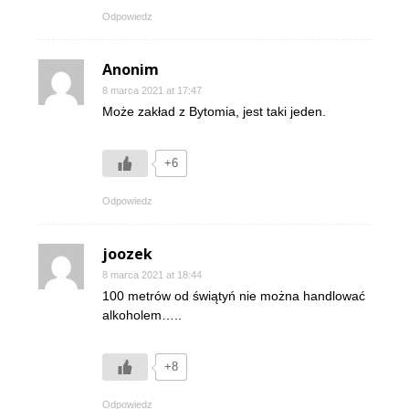
Odpowiedz
Anonim
8 marca 2021 at 17:47
Może zakład z Bytomia, jest taki jeden.
+6
Odpowiedz
joozek
8 marca 2021 at 18:44
100 metrów od świątyń nie można handlować
alkoholem…..
+8
Odpowiedz