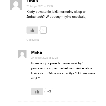
Zośka
26 lutego 2026 at 19:34
Kiedy powstanie jakiś normalny sklep w
Jadachach? W obecnym tylko oszukują
0
Odpowiedz
Moka
27 lutego 2026 at 12:23
Przecież już parę lat temu miał być
postawiony supermarket na działce obok
kościoła… Gdzie wasz sołtys ? Gdzie wasz
wójt ?
+3