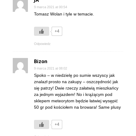
9 marca 2021 at 00:54
Tomasz Wolan i tyle w temacie.
+4
Odpowiedz
Bizon
9 marca 2021 at 08:02
Spoko – w niedzielę po sumie wszyscy jak
znalazł prosto na zakupy – oszczędność jak
się patrzy! Dwie rzeczy załatwią mieszkańcy
za jednym wyjazdem! No i krążącym pod
sklepem meteorytom będzie łatwiej wysępić
50 gr pod kościołem na browara! Same plusy
+4