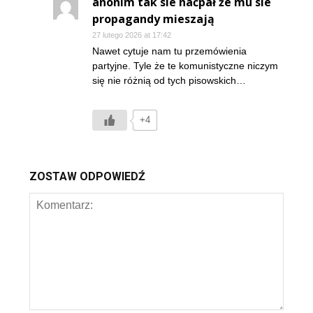
anonim tak sie naćpał że mu sie
propagandy mieszają
27 lutego 2026 at 17:42
Nawet cytuje nam tu przemówienia
partyjne. Tyle że te komunistyczne niczym
się nie różnią od tych pisowskich…
+4
ZOSTAW ODPOWIEDŹ