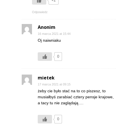
+2
Odpowiedz
Anonim
16 marca 2021 at 15:44
Oj naiwniaku
0
mietek
17 marca 2021 at 09:15
żeby cie było stać na to co piszesz, to
musiałbyś zarabiać cztery pensje krajowe,
a tacy tu nie zaglądają….
0