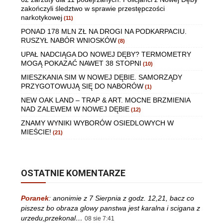
zakończyli śledztwo w sprawie przestępczości
narkotykowej
(11)
PONAD 178 MLN ZŁ NA DROGI NA PODKARPACIU.
RUSZYŁ NABÓR WNIOSKÓW
(8)
UPAŁ NADCIĄGA DO NOWEJ DĘBY? TERMOMETRY
MOGĄ POKAZAĆ NAWET 38 STOPNI
(10)
MIESZKANIA SIM W NOWEJ DĘBIE. SAMORZĄDY
PRZYGOTOWUJĄ SIĘ DO NABORÓW
(1)
NEW OAK LAND – TRAP & ART. MOCNE BRZMIENIA
NAD ZALEWEM W NOWEJ DĘBIE
(12)
ZNAMY WYNIKI WYBORÓW OSIEDLOWYCH W
MIEŚCIE!
(21)
OSTATNIE KOMENTARZE
Poranek
:
anonimie z 7 Sierpnia z godz. 12,21, bacz co
piszesz bo obraza glowy panstwa jest karalna i scigana z
urzedu,przekonal…
08 sie 7:41