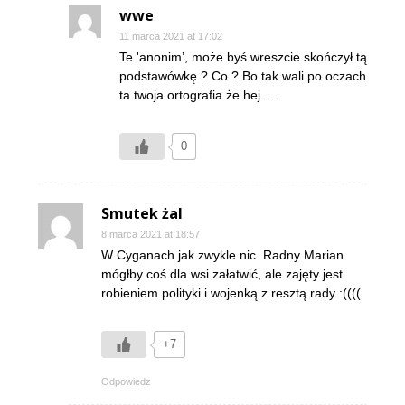
wwe
11 marca 2021 at 17:02
Te 'anonim’, może byś wreszcie skończył tą
podstawówkę ? Co ? Bo tak wali po oczach
ta twoja ortografia że hej….
0
Smutek żal
8 marca 2021 at 18:57
W Cyganach jak zwykle nic. Radny Marian
mógłby coś dla wsi załatwić, ale zajęty jest
robieniem polityki i wojenką z resztą rady :((((
+7
Odpowiedz