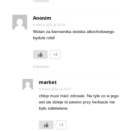
Odpowiedz
Anonim
9 marca 2021 at 18:38
Wolan za kierownika stoiska alkocholowego
będzie robił
+2
Odpowiedz
market
9 marca 2021 at 21:37
chłop musi mieć zdrowie. Na tyle co w jego
wsi sie dzieje to pewno przy herbacie nie
było załatwiane.
+1