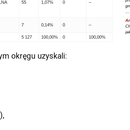
LNA
55
1,07%
0
–
gm
…
A
7
0,14%
0
–
Ch
ja
5 127
100,00%
0
100,00%
m okręgu uzyskali:
),