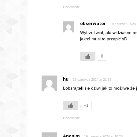
Odpowiedz
obserwator
19 czerwca 2024 
Wytrzeźwiał, ale widziałem mo
jakoś musi to przepić xD
0
hu
18 czerwca 2024 at 21:39
Łobsrajtek sie dziwi jak to możliwe ż
+1
Odpowiedz
Anonim
19 czerwca 2024 at 10:28