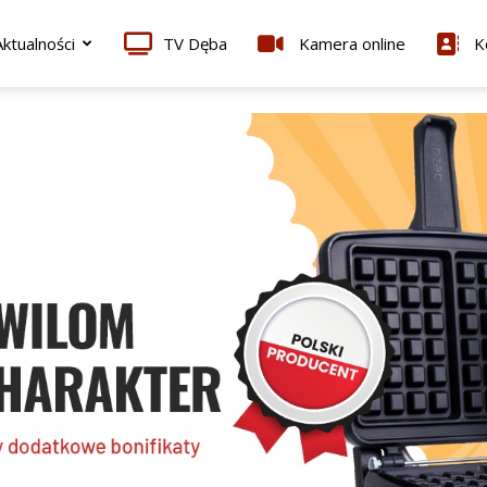
ktualności
TV Dęba
Kamera online
K