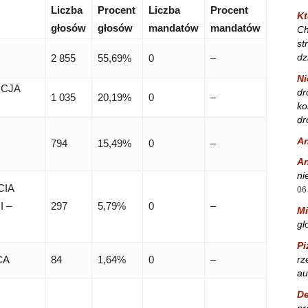
Liczba
Procent
Liczba
Procent
Kt
głosów
głosów
mandatów
mandatów
Ch
st
dz
2 855
55,69%
0
–
Ni
ICJA
dr
1 035
20,19%
0
–
ko
dr
A
794
15,49%
0
–
A
ni
CIA
06
 –
297
5,79%
0
–
Mi
gl
Pi
rz
CA
84
1,64%
0
–
au
De
pr