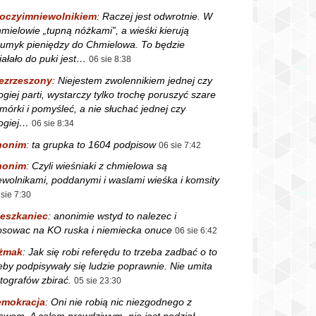
oczyimniewolnikiem
:
Raczej jest odwrotnie. W
mielowie „tupną nóżkami”, a wieśki kierują
rumyk pieniędzy do Chmielowa. To będzie
iałało do puki jest…
06 sie 8:38
ezrzeszony
:
Niejestem zwolennikiem jednej czy
ogiej parti, wystarczy tylko trochę poruszyć szare
mórki i pomyśleć, a nie słuchać jednej czy
ogiej…
06 sie 8:34
nonim
:
ta grupka to 1604 podpisow
06 sie 7:42
nonim
:
Czyli wieśniaki z chmielowa są
ewolnikami, poddanymi i waslami wieśka i komsity
 sie 7:30
eszkaniec
:
anonimie wstyd to nalezec i
osowac na KO ruska i niemiecka onuce
06 sie 6:42
żmak
:
Jak się robi referędu to trzeba zadbać o to
eby podpisywały się ludzie poprawnie. Nie umita
tografów zbirać.
05 sie 23:30
mokracja
:
Oni nie robią nic niezgodnego z
awem. A celem prawdziwym, nie jest podział