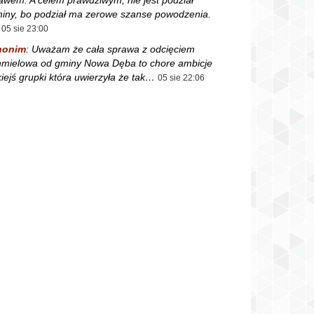
iny, bo podział ma zerowe szanse powodzenia.
05 sie 23:00
nonim
:
Uważam że cała sprawa z odcięciem
mielowa od gminy Nowa Dęba to chore ambicje
kiejś grupki która uwierzyła że tak…
05 sie 22:06