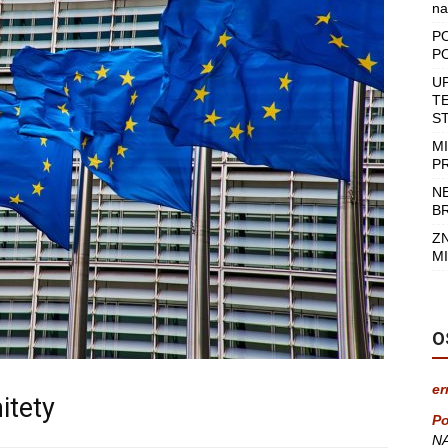
na
P
P
U
T
S
M
P
N
B
Z
MI
O
er
itety
Po
NA