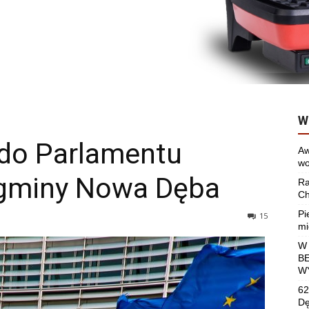
W
do Parlamentu
Aw
wo
 gminy Nowa Dęba
Ra
Ch
Pi
15
mi
W
B
W
62
Dę