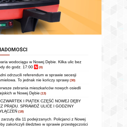
IADOMOŚCI
aria wodociągu w Nowej Dębie. Kilka ulic bez
dy do godz. 17:00
N
(0)
dni odrzucili referendum w sprawie secesji
mielowa. To jednak nie kończy sprawy
(30)
erwsze zebrania mieszkańców nowych osiedli
ejskich w Nowej Dębie
(13)
 CZWARTEK I PIĄTEK CZĘŚĆ NOWEJ DĘBY
EZ PRĄDU. SPRAWDŹ ULICE I GODZINY
YŁĄCZEŃ
(18)
 zarzuty dla 11 podejrzanych. Policjanci z Nowej
by zakończyli śledztwo w sprawie przestępczości