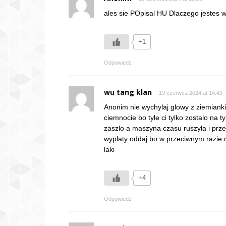
ales sie POpisal HU Dlaczego jestes 
+1
Odpowiedz
wu tang klan
19 czerwca 2024 at 14:43
Anonim nie wychylaj glowy z ziemianki
ciemnocie bo tyle ci tylko zostalo na 
zaszlo a maszyna czasu ruszyla i prze
wyplaty oddaj bo w przeciwnym razie n
laki
+4
Odpowiedz