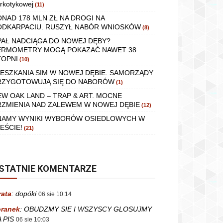
rkotykowej
(11)
ONAD 178 MLN ZŁ NA DROGI NA
ODKARPACIU. RUSZYŁ NABÓR WNIOSKÓW
(8)
PAŁ NADCIĄGA DO NOWEJ DĘBY?
ERMOMETRY MOGĄ POKAZAĆ NAWET 38
TOPNI
(10)
IESZKANIA SIM W NOWEJ DĘBIE. SAMORZĄDY
RZYGOTOWUJĄ SIĘ DO NABORÓW
(1)
EW OAK LAND – TRAP & ART. MOCNE
RZMIENIA NAD ZALEWEM W NOWEJ DĘBIE
(12)
NAMY WYNIKI WYBORÓW OSIEDLOWYCH W
EŚCIE!
(21)
STATNIE KOMENTARZE
rata
:
dopóki
06 sie 10:14
ranek
:
OBUDZMY SIE I WSZYSCY GLOSUJMY
 PIS
06 sie 10:03