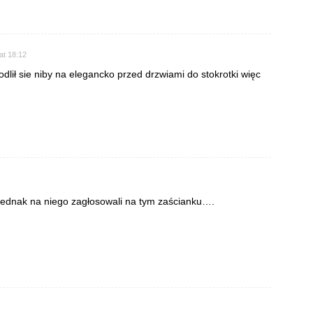
at 18:12
dlił sie niby na elegancko przed drzwiami do stokrotki więc
e jednak na niego zagłosowali na tym zaścianku….