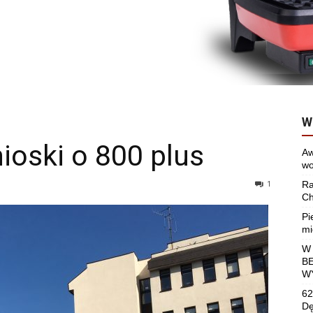
W
ioski o 800 plus
Aw
wo
1
Ra
Ch
Pi
mi
W
B
W
62
Dę