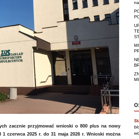
na
P
P
U
T
S
M
P
N
B
Z
MI
O
St
ych zacznie przyjmować wnioski o 800 plus na nowy
bl
wo
d 1 czerwca 2025 r. do 31 maja 2026 r. Wnioski można