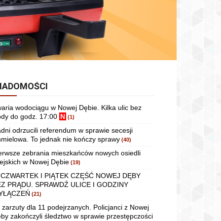
IADOMOŚCI
aria wodociągu w Nowej Dębie. Kilka ulic bez
dy do godz. 17:00
N
(1)
dni odrzucili referendum w sprawie secesji
mielowa. To jednak nie kończy sprawy
(40)
erwsze zebrania mieszkańców nowych osiedli
ejskich w Nowej Dębie
(19)
 CZWARTEK I PIĄTEK CZĘŚĆ NOWEJ DĘBY
EZ PRĄDU. SPRAWDŹ ULICE I GODZINY
YŁĄCZEŃ
(21)
 zarzuty dla 11 podejrzanych. Policjanci z Nowej
by zakończyli śledztwo w sprawie przestępczości