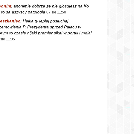
nonim
:
anonimie dobrze ze nie glosujesz na Ko
 to sa aszyscy patologia
07 sie 11:50
eszkaniec
:
Helka ty lepiej posluchaj
zemowienia P. Prezydenta sprzed Palacu w
orym to czasie nijaki premier sikal w portki i mdlal
 sie 11:05