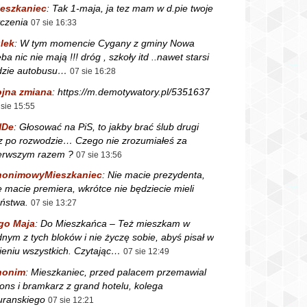
eszkaniec
:
Tak 1-maja, ja tez mam w d.pie twoje
czenia
07 sie 16:33
lek
:
W tym momencie Cygany z gminy Nowa
ba nic nie mają !!! dróg , szkoły itd ..nawet starsi
dzie autobusu…
07 sie 16:28
jna zmiana
:
https://m.demotywatory.pl/5351637
 sie 15:55
NDe
:
Głosować na PiS, to jakby brać ślub drugi
z po rozwodzie… Czego nie zrozumiałeś za
erwszym razem ?
07 sie 13:56
nonimowyMieszkaniec
:
Nie macie prezydenta,
e macie premiera, wkrótce nie będziecie mieli
ństwa.
07 sie 13:27
go Maja
:
Do Mieszkańca – Też mieszkam w
dnym z tych bloków i nie życzę sobie, abyś pisał w
ieniu wszystkich. Czytając…
07 sie 12:49
nonim
:
Mieszkaniec, przed palacem przemawial
fons i bramkarz z grand hotelu, kolega
ranskiego
07 sie 12:21