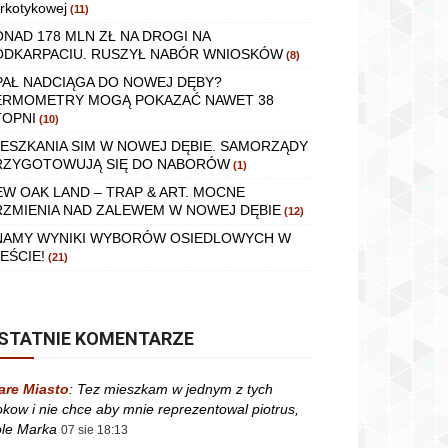
rkotykowej
(11)
ONAD 178 MLN ZŁ NA DROGI NA
ODKARPACIU. RUSZYŁ NABÓR WNIOSKÓW
(8)
PAŁ NADCIĄGA DO NOWEJ DĘBY?
ERMOMETRY MOGĄ POKAZAĆ NAWET 38
TOPNI
(10)
IESZKANIA SIM W NOWEJ DĘBIE. SAMORZĄDY
RZYGOTOWUJĄ SIĘ DO NABORÓW
(1)
EW OAK LAND – TRAP & ART. MOCNE
RZMIENIA NAD ZALEWEM W NOWEJ DĘBIE
(12)
NAMY WYNIKI WYBORÓW OSIEDLOWYCH W
EŚCIE!
(21)
STATNIE KOMENTARZE
are Miasto
:
Tez mieszkam w jednym z tych
okow i nie chce aby mnie reprezentowal piotrus,
le Marka
07 sie 18:13