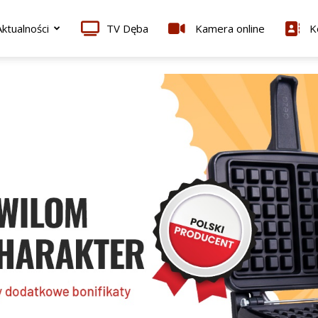
ktualności
TV Dęba
Kamera online
K