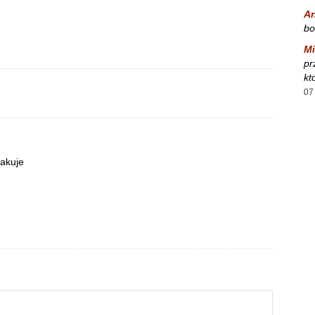
A
bo
Mi
pr
kt
07
rakuje