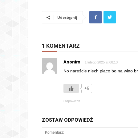
Udostępnij
1 KOMENTARZ
Anonim
1 lutego 2025 at 08:13
No nareście niech płaco bo na wino b
+6
Odpowiedz
ZOSTAW ODPOWIEDŹ