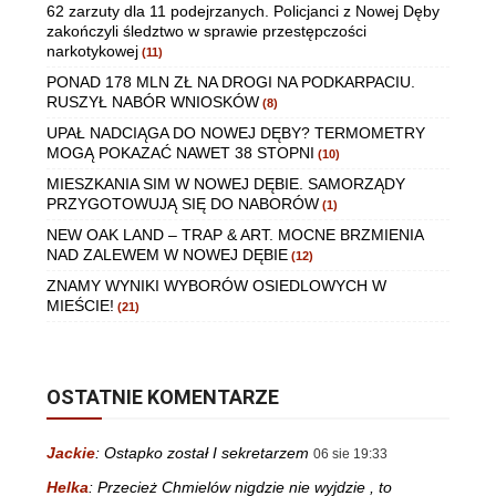
62 zarzuty dla 11 podejrzanych. Policjanci z Nowej Dęby
zakończyli śledztwo w sprawie przestępczości
narkotykowej
(11)
PONAD 178 MLN ZŁ NA DROGI NA PODKARPACIU.
RUSZYŁ NABÓR WNIOSKÓW
(8)
UPAŁ NADCIĄGA DO NOWEJ DĘBY? TERMOMETRY
MOGĄ POKAZAĆ NAWET 38 STOPNI
(10)
MIESZKANIA SIM W NOWEJ DĘBIE. SAMORZĄDY
PRZYGOTOWUJĄ SIĘ DO NABORÓW
(1)
NEW OAK LAND – TRAP & ART. MOCNE BRZMIENIA
NAD ZALEWEM W NOWEJ DĘBIE
(12)
ZNAMY WYNIKI WYBORÓW OSIEDLOWYCH W
MIEŚCIE!
(21)
OSTATNIE KOMENTARZE
Jackie
:
Ostapko został I sekretarzem
06 sie 19:33
Helka
:
Przecież Chmielów nigdzie nie wyjdzie , to