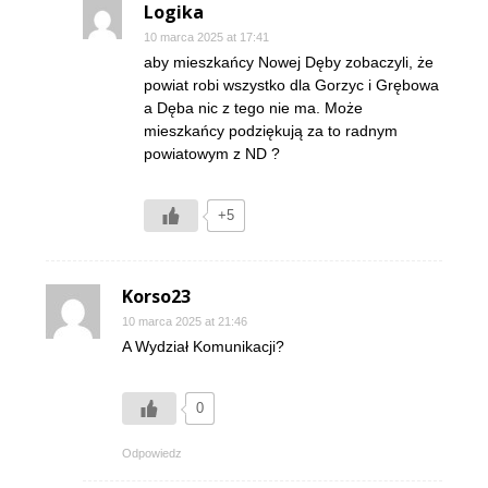
Logika
10 marca 2025 at 17:41
aby mieszkańcy Nowej Dęby zobaczyli, że
powiat robi wszystko dla Gorzyc i Grębowa
a Dęba nic z tego nie ma. Może
mieszkańcy podziękują za to radnym
powiatowym z ND ?
+5
Korso23
10 marca 2025 at 21:46
A Wydział Komunikacji?
0
Odpowiedz