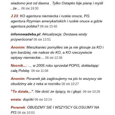
wiadomo jest od dawna . Tylko Ostapko bije pianę i myśli
, że…
06 sie 19:30
J 23
:
KO agentura niemiecka i ruskie onuce, PiS
agentura Rzymian amerykańskich i ruskie onuce a gdzie
agentura polska?
06 sie 15:40
infonowadeba.pl
:
Aktualizacja: Dostawa wody
przywrócona!
06 sie 13:51
Anonim
:
Mieszkaniec pomyliles sie ja nie glosuje za KO i
tym bardziej, nie naleze do KO, a KO rzeczywiscie
wplywy niemieckie…
06 sie 12:36
Nocnik...
:
… w 2005 roku sprzedał POPiS, dokładając
całą Polskę.
06 sie 11:08
Anonim
:
Poranek jak zaglosujemy na pis to wszyscy sie
obudzimy ale z reka w nocniku
06 sie 10:27
"To działa..."
:
Nie dość że śpiący, to i głupi.
06 sie 10:26
errata
:
dopóki
06 sie 10:14
Poranek
:
OBUDZMY SIE I WSZYSCY GLOSUJMY NA
PIS
06 sie 10:03