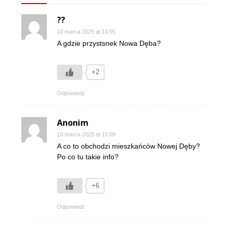
??
10 marca 2025 at 14:05
A gdzie przystsnek Nowa Dęba?
+2
Odpowiedz
Anonim
10 marca 2025 at 15:09
A co to obchodzi mieszkańców Nowej Dęby?
Po co tu takie info?
+6
Odpowiedz