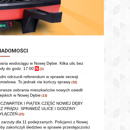
IADOMOŚCI
aria wodociągu w Nowej Dębie. Kilka ulic bez
dy do godz. 17:00
N
(1)
dni odrzucili referendum w sprawie secesji
mielowa. To jednak nie kończy sprawy
(32)
erwsze zebrania mieszkańców nowych osiedli
ejskich w Nowej Dębie
(13)
 CZWARTEK I PIĄTEK CZĘŚĆ NOWEJ DĘBY
EZ PRĄDU. SPRAWDŹ ULICE I GODZINY
YŁĄCZEŃ
(21)
 zarzuty dla 11 podejrzanych. Policjanci z Nowej
by zakończyli śledztwo w sprawie przestępczości