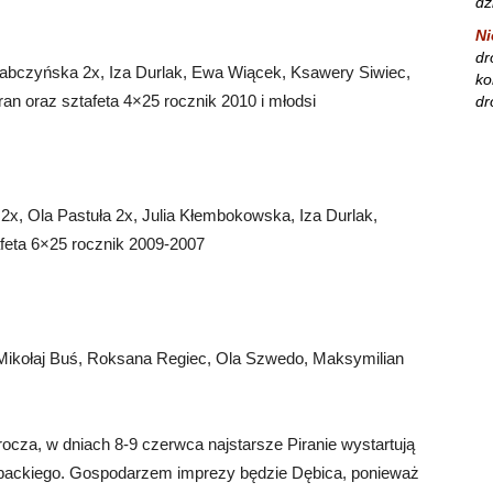
dz
Ni
dr
Żabczyńska 2x, Iza Durlak, Ewa Wiącek, Ksawery Siwiec,
ko
n oraz sztafeta 4×25 rocznik 2010 i młodsi
dr
, Ola Pastuła 2x, Julia Kłembokowska, Iza Durlak,
feta 6×25 rocznik 2009-2007
Mikołaj Buś, Roksana Regiec, Ola Szwedo, Maksymilian
ocza, w dniach 8-9 czerwca najstarsze Piranie wystartują
packiego. Gospodarzem imprezy będzie Dębica, ponieważ