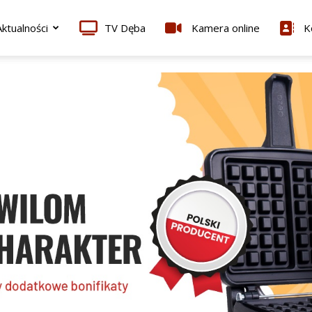
ktualności
TV Dęba
Kamera online
K