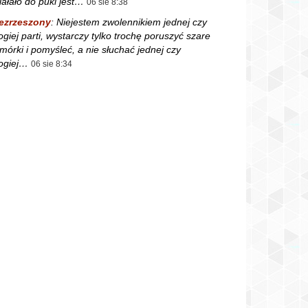
iałało do puki jest…
06 sie 8:38
ezrzeszony
:
Niejestem zwolennikiem jednej czy
ogiej parti, wystarczy tylko trochę poruszyć szare
mórki i pomyśleć, a nie słuchać jednej czy
ogiej…
06 sie 8:34