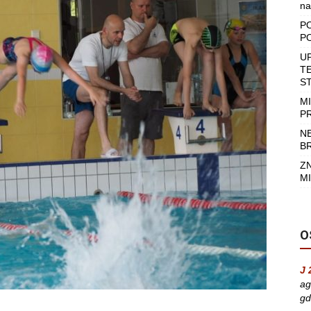
na
P
P
U
T
S
M
P
N
B
Z
MI
O
J 
ag
gd