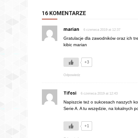
16 KOMENTARZE
marian
6 czerwca 2019 at 12:37
Gratulacje dla zawodników oraz ich tr
kibic marian
+3
Odpowiedz
Tifosi
6 czerwca 2019 at 12:43
Napiszcie też o sukcesach naszych ko
Serie A. A tu wszędzie, na lokalnych 
+1