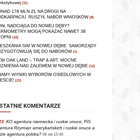
rkotykowej
(11)
ONAD 178 MLN ZŁ NA DROGI NA
ODKARPACIU. RUSZYŁ NABÓR WNIOSKÓW
(8)
PAŁ NADCIĄGA DO NOWEJ DĘBY?
ERMOMETRY MOGĄ POKAZAĆ NAWET 38
TOPNI
(10)
IESZKANIA SIM W NOWEJ DĘBIE. SAMORZĄDY
RZYGOTOWUJĄ SIĘ DO NABORÓW
(1)
EW OAK LAND – TRAP & ART. MOCNE
RZMIENIA NAD ZALEWEM W NOWEJ DĘBIE
(12)
NAMY WYNIKI WYBORÓW OSIEDLOWYCH W
EŚCIE!
(21)
STATNIE KOMENTARZE
23
:
KO agentura niemiecka i ruskie onuce, PiS
entura Rzymian amerykańskich i ruskie onuce a
zie agentura polska?
06 sie 15:40