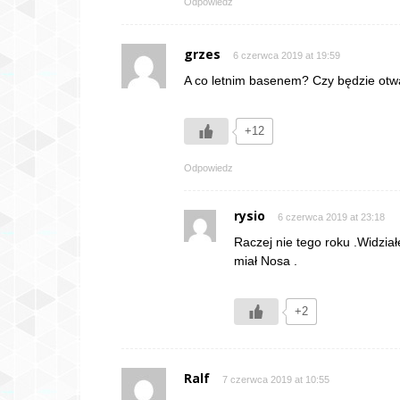
Odpowiedz
grzes
6 czerwca 2019 at 19:59
A co letnim basenem? Czy będzie otw
+12
Odpowiedz
rysio
6 czerwca 2019 at 23:18
Raczej nie tego roku .Widzia
miał Nosa .
+2
Ralf
7 czerwca 2019 at 10:55