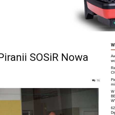
W
Piranii SOSiR Nowa
Aw
wo
Ra
Ch
Pi
16
mi
W
B
W
62
Dę