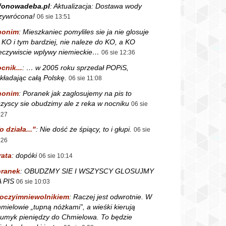
fonowadeba.pl
:
Aktualizacja: Dostawa wody
zywrócona!
06 sie 13:51
nonim
:
Mieszkaniec pomyliles sie ja nie glosuje
 KO i tym bardziej, nie naleze do KO, a KO
eczywiscie wplywy niemieckie…
06 sie 12:36
cnik...
:
… w 2005 roku sprzedał POPiS,
kładając całą Polskę.
06 sie 11:08
nonim
:
Poranek jak zaglosujemy na pis to
zyscy sie obudzimy ale z reka w nocniku
06 sie
:27
o działa..."
:
Nie dość że śpiący, to i głupi.
06 sie
:26
rata
:
dopóki
06 sie 10:14
ranek
:
OBUDZMY SIE I WSZYSCY GLOSUJMY
 PIS
06 sie 10:03
oczyimniewolnikiem
:
Raczej jest odwrotnie. W
mielowie „tupną nóżkami”, a wieśki kierują
rumyk pieniędzy do Chmielowa. To będzie