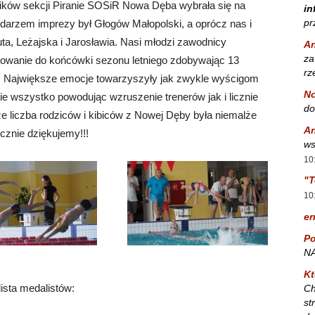
ników sekcji Piranie SOSiR Nowa Dęba wybrała się na
in
pr
darzem imprezy był Głogów Małopolski, a oprócz nas i
uta, Leżajska i Jarosławia. Nasi młodzi zawodnicy
A
za
otowanie do końcówki sezonu letniego zdobywając 13
rz
i. Największe emocje towarzyszyły jak zwykle wyścigom
No
ie wszystko powodując wzruszenie trenerów jak i licznie
do
 liczba rodziców i kibiców z Nowej Dęby była niemalże
A
cznie dziękujemy!!!
ws
10
"T
10
er
Po
NA
Kt
lista medalistów:
Ch
st