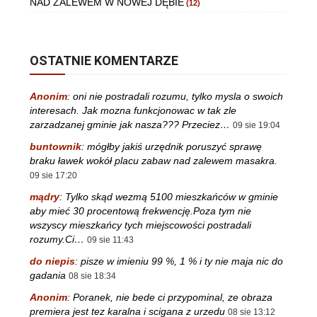
NAD ZALEWEM W NOWEJ DĘBIE
(12)
OSTATNIE KOMENTARZE
Anonim
:
oni nie postradali rozumu, tylko mysla o swoich
interesach. Jak mozna funkcjonowac w tak zle
zarzadzanej gminie jak nasza??? Przeciez…
09 sie 19:04
buntownik
:
mógłby jakiś urzędnik poruszyć sprawę
braku ławek wokół placu zabaw nad zalewem masakra.
09 sie 17:20
mądry
:
Tylko skąd wezmą 5100 mieszkańców w gminie
aby mieć 30 procentową frekwencję.Poza tym nie
wszyscy mieszkańcy tych miejscowości postradali
rozumy.Ci…
09 sie 11:43
do niepis
:
pisze w imieniu 99 %, 1 % i ty nie maja nic do
gadania
08 sie 18:34
Anonim
:
Poranek, nie bede ci przypominal, ze obraza
premiera jest tez karalna i scigana z urzedu
08 sie 13:12