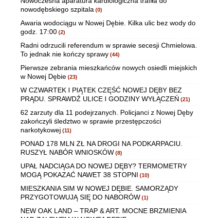
Nowoczesna aparatura kardiologiczna trafiła do
nowodębskiego szpitala
(0)
Awaria wodociągu w Nowej Dębie. Kilka ulic bez wody do
godz. 17:00
(2)
Radni odrzucili referendum w sprawie secesji Chmielowa.
To jednak nie kończy sprawy
(44)
Pierwsze zebrania mieszkańców nowych osiedli miejskich
w Nowej Dębie
(23)
W CZWARTEK I PIĄTEK CZĘŚĆ NOWEJ DĘBY BEZ
PRĄDU. SPRAWDŹ ULICE I GODZINY WYŁĄCZEŃ
(21)
62 zarzuty dla 11 podejrzanych. Policjanci z Nowej Dęby
zakończyli śledztwo w sprawie przestępczości
narkotykowej
(11)
PONAD 178 MLN ZŁ NA DROGI NA PODKARPACIU.
RUSZYŁ NABÓR WNIOSKÓW
(8)
UPAŁ NADCIĄGA DO NOWEJ DĘBY? TERMOMETRY
MOGĄ POKAZAĆ NAWET 38 STOPNI
(10)
MIESZKANIA SIM W NOWEJ DĘBIE. SAMORZĄDY
PRZYGOTOWUJĄ SIĘ DO NABORÓW
(1)
NEW OAK LAND – TRAP & ART. MOCNE BRZMIENIA