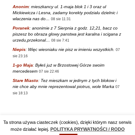
Anonim
:
mieszkancy ul. 1-maja blok 1 i 3 oraz ul
Mickiewicza i Lesna, zadamy korekty podzialu dzielnic i
wlaczenia nas do…
08 sie 11:31
Poranek
:
anonimie z 7 Sierpnia z godz. 12,21, bacz co
piszesz bo obraza glowy panstwa jest karalna i scigana z
urzedu,przekonal…
08 sie 7:41
Niepis
:
Więc wiesniaku nie pisz w imieniu wszystkich.
07
sie 23:16
1-go Maja
:
Byłeś już w Brzostowej Górze swoim
mercedesem
07 sie 22:46
Stare Miasto
:
Tez mieszkam w jednym z tych blokow i
nie chce aby mnie reprezentowal piotrus, wole Marka
07
sie 18:13
Ta strona używa ciasteczek (cookies), dzięki którym nasz serwis
Reklama
TV DĘBA
Polityka prywatności / RODO
Kontakt
może działać lepiej.
POLITYKA PRYWATNOŚCI / RODO