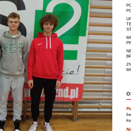
P
P
U
T
S
M
P
N
B
Z
MI
O
Po
ba
ka
Ni