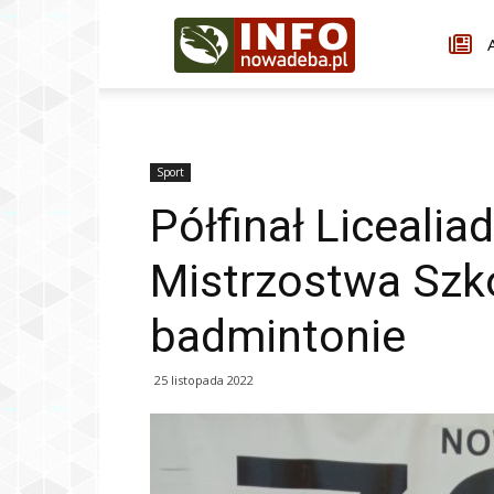
Infonowadeba.pl
A
Sport
Półfinał Liceali
Mistrzostwa Szkó
badmintonie
25 listopada 2022