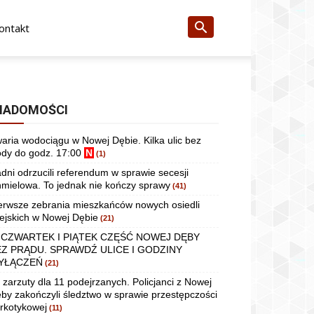
ontakt
IADOMOŚCI
aria wodociągu w Nowej Dębie. Kilka ulic bez
dy do godz. 17:00
N
(1)
dni odrzucili referendum w sprawie secesji
mielowa. To jednak nie kończy sprawy
(41)
erwsze zebrania mieszkańców nowych osiedli
ejskich w Nowej Dębie
(21)
 CZWARTEK I PIĄTEK CZĘŚĆ NOWEJ DĘBY
EZ PRĄDU. SPRAWDŹ ULICE I GODZINY
YŁĄCZEŃ
(21)
 zarzuty dla 11 podejrzanych. Policjanci z Nowej
by zakończyli śledztwo w sprawie przestępczości
rkotykowej
(11)