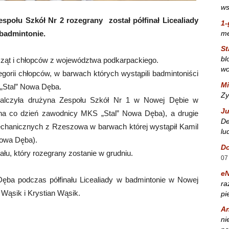
ws
połu Szkół Nr 2 rozegrany został półfinał Licealiady
1-
m
badmintonie.
St
bl
cząt i chłopców z województwa podkarpackiego.
wo
egorii chłopców, w barwach których wystąpili badmintoniści
Mi
„Stal” Nowa Dęba.
Zy
walczyła drużyna Zespołu Szkół Nr 1 w Nowej Dębie w
Ju
j na co dzień zawodnicy MKS „Stal” Nowa Dęba), a drugie
De
chanicznych z Rzeszowa w barwach której wystąpił Kamil
lu
Nowa Dęba).
Do
łu, który rozegrany zostanie w grudniu.
07
e
Dęba podczas półfinału Licealiady w badmintonie w Nowej
ra
l Wąsik i Krystian Wąsik.
pi
A
ni