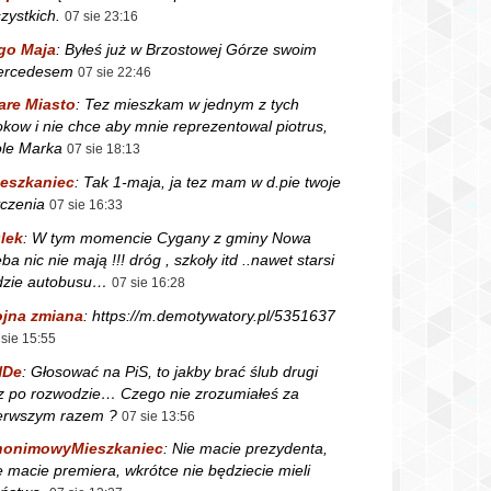
zystkich.
07 sie 23:16
go Maja
:
Byłeś już w Brzostowej Górze swoim
ercedesem
07 sie 22:46
are Miasto
:
Tez mieszkam w jednym z tych
okow i nie chce aby mnie reprezentowal piotrus,
le Marka
07 sie 18:13
eszkaniec
:
Tak 1-maja, ja tez mam w d.pie twoje
czenia
07 sie 16:33
lek
:
W tym momencie Cygany z gminy Nowa
ba nic nie mają !!! dróg , szkoły itd ..nawet starsi
dzie autobusu…
07 sie 16:28
jna zmiana
:
https://m.demotywatory.pl/5351637
 sie 15:55
NDe
:
Głosować na PiS, to jakby brać ślub drugi
z po rozwodzie… Czego nie zrozumiałeś za
erwszym razem ?
07 sie 13:56
nonimowyMieszkaniec
:
Nie macie prezydenta,
e macie premiera, wkrótce nie będziecie mieli