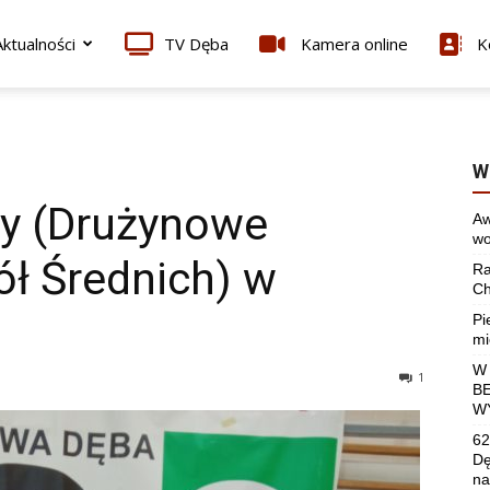
ktualności
TV Dęba
Kamera online
K
W
ady (Drużynowe
Aw
wo
ł Średnich) w
Ra
Ch
Pi
mi
W
1
B
W
62
Dę
na