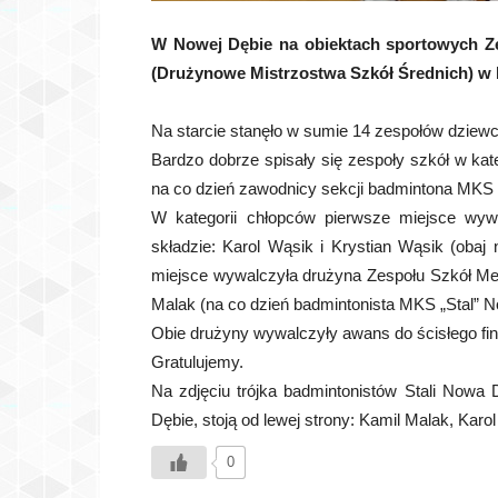
W Nowej Dębie na obiektach sportowych Zes
(Drużynowe Mistrzostwa Szkół Średnich) w 
Na starcie stanęło w sumie 14 zespołów dziew
Bardzo dobrze spisały się zespoły szkół w kat
na co dzień zawodnicy sekcji badmintona MKS 
W kategorii chłopców pierwsze miejsce wy
składzie: Karol Wąsik i Krystian Wąsik (oba
miejsce wywalczyła drużyna Zespołu Szkół Me
Malak (na co dzień badmintonista MKS „Stal” 
Obie drużyny wywalczyły awans do ścisłego fina
Gratulujemy.
Na zdjęciu trójka badmintonistów Stali Nowa 
Dębie, stoją od lewej strony: Kamil Malak, Karo
0