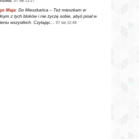
ństwa.
07 sie 13:27
go Maja
:
Do Mieszkańca – Też mieszkam w
dnym z tych bloków i nie życzę sobie, abyś pisał w
ieniu wszystkich. Czytając…
07 sie 12:49