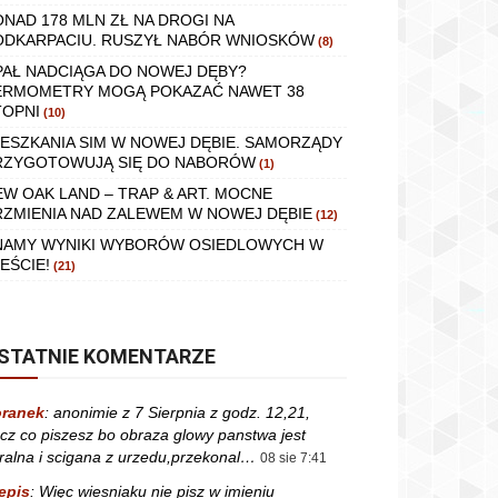
ONAD 178 MLN ZŁ NA DROGI NA
ODKARPACIU. RUSZYŁ NABÓR WNIOSKÓW
(8)
PAŁ NADCIĄGA DO NOWEJ DĘBY?
ERMOMETRY MOGĄ POKAZAĆ NAWET 38
TOPNI
(10)
IESZKANIA SIM W NOWEJ DĘBIE. SAMORZĄDY
RZYGOTOWUJĄ SIĘ DO NABORÓW
(1)
EW OAK LAND – TRAP & ART. MOCNE
RZMIENIA NAD ZALEWEM W NOWEJ DĘBIE
(12)
NAMY WYNIKI WYBORÓW OSIEDLOWYCH W
EŚCIE!
(21)
STATNIE KOMENTARZE
ranek
:
anonimie z 7 Sierpnia z godz. 12,21,
cz co piszesz bo obraza glowy panstwa jest
ralna i scigana z urzedu,przekonal…
08 sie 7:41
epis
:
Więc wiesniaku nie pisz w imieniu