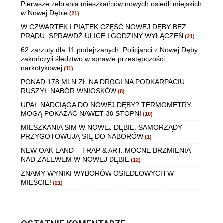
Pierwsze zebrania mieszkańców nowych osiedli miejskich
w Nowej Dębie
(21)
W CZWARTEK I PIĄTEK CZĘŚĆ NOWEJ DĘBY BEZ
PRĄDU. SPRAWDŹ ULICE I GODZINY WYŁĄCZEŃ
(21)
62 zarzuty dla 11 podejrzanych. Policjanci z Nowej Dęby
zakończyli śledztwo w sprawie przestępczości
narkotykowej
(11)
PONAD 178 MLN ZŁ NA DROGI NA PODKARPACIU.
RUSZYŁ NABÓR WNIOSKÓW
(8)
UPAŁ NADCIĄGA DO NOWEJ DĘBY? TERMOMETRY
MOGĄ POKAZAĆ NAWET 38 STOPNI
(10)
MIESZKANIA SIM W NOWEJ DĘBIE. SAMORZĄDY
PRZYGOTOWUJĄ SIĘ DO NABORÓW
(1)
NEW OAK LAND – TRAP & ART. MOCNE BRZMIENIA
NAD ZALEWEM W NOWEJ DĘBIE
(12)
ZNAMY WYNIKI WYBORÓW OSIEDLOWYCH W
MIEŚCIE!
(21)