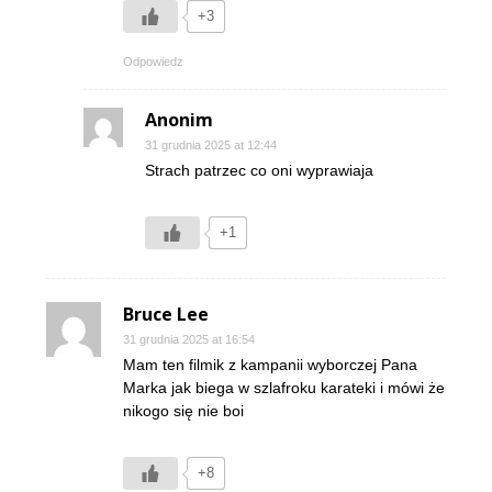
+3
Odpowiedz
Anonim
31 grudnia 2025 at 12:44
Strach patrzec co oni wyprawiaja
+1
Bruce Lee
31 grudnia 2025 at 16:54
Mam ten filmik z kampanii wyborczej Pana
Marka jak biega w szlafroku karateki i mówi że
nikogo się nie boi
+8