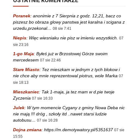
OSTATNIE KOMENTARZE
Poranek
:
anonimie z 7 Sierpnia z godz. 12,21, bacz co
piszesz bo obraza glowy panstwa jest karalna i scigana z
urzedu,przekonal…
08 sie 7:41
Niepis
:
Więc wiesniaku nie pisz w imieniu wszystkich.
07
sie 23:16
1-go Maja
:
Byłeś już w Brzostowej Górze swoim
mercedesem
07 sie 22:46
Stare Miasto
:
Tez mieszkam w jednym z tych blokow i
nie chce aby mnie reprezentowal piotrus, wole Marka
07
sie 18:13
Mieszkaniec
:
Tak 1-maja, ja tez mam w d.pie twoje
Zyczenia
07 sie 16:33
Julek
:
W tym momencie Cygany z gminy Nowa Deba nic
nie mają !!! dróg , szkoły itd ..nawet starsi ludzie
autobusu…
07 sie 16:28
Dojna zmiana
:
https://m.demotywatory.pl/5351637
07 sie
15:55