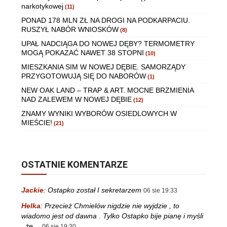
narkotykowej
(11)
PONAD 178 MLN ZŁ NA DROGI NA PODKARPACIU.
RUSZYŁ NABÓR WNIOSKÓW
(8)
UPAŁ NADCIĄGA DO NOWEJ DĘBY? TERMOMETRY
MOGĄ POKAZAĆ NAWET 38 STOPNI
(10)
MIESZKANIA SIM W NOWEJ DĘBIE. SAMORZĄDY
PRZYGOTOWUJĄ SIĘ DO NABORÓW
(1)
NEW OAK LAND – TRAP & ART. MOCNE BRZMIENIA
NAD ZALEWEM W NOWEJ DĘBIE
(12)
ZNAMY WYNIKI WYBORÓW OSIEDLOWYCH W
MIEŚCIE!
(21)
OSTATNIE KOMENTARZE
Jackie
:
Ostapko został I sekretarzem
06 sie 19:33
Helka
:
Przecież Chmielów nigdzie nie wyjdzie , to
wiadomo jest od dawna . Tylko Ostapko bije pianę i myśli
, że…
06 sie 19:30