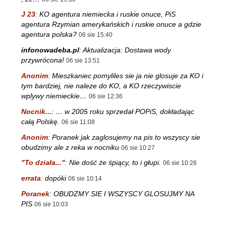
J 23
:
KO agentura niemiecka i ruskie onuce, PiS
agentura Rzymian amerykańskich i ruskie onuce a gdzie
agentura polska?
06 sie 15:40
infonowadeba.pl
:
Aktualizacja: Dostawa wody
przywrócona!
06 sie 13:51
Anonim
:
Mieszkaniec pomyliles sie ja nie glosuje za KO i
tym bardziej, nie naleze do KO, a KO rzeczywiscie
wplywy niemieckie…
06 sie 12:36
Nocnik...
:
… w 2005 roku sprzedał POPiS, dokładając
całą Polskę.
06 sie 11:08
Anonim
:
Poranek jak zaglosujemy na pis to wszyscy sie
obudzimy ale z reka w nocniku
06 sie 10:27
"To działa..."
:
Nie dość że śpiący, to i głupi.
06 sie 10:26
errata
:
dopóki
06 sie 10:14
Poranek
:
OBUDZMY SIE I WSZYSCY GLOSUJMY NA
PIS
06 sie 10:03