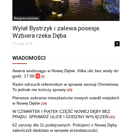
Bezpieczeństwo
Wylał Bystrzyk i zalewa posesje.
Wzbiera rzeka Dęba
21 maja 2019
8
WIADOMOŚCI
Awaria wodociągu w Nowej Dębie. Kilka ulic bez wody do
godz. 17:00
N
(1)
Radni odrzucili referendum w sprawie secesji Chmielowa.
To jednak nie kończy sprawy
(33)
Pierwsze zebrania mieszkańców nowych osiedli miejskich
w Nowej Dębie
(14)
W CZWARTEK I PIĄTEK CZĘŚĆ NOWEJ DĘBY BEZ
PRĄDU. SPRAWDŹ ULICE I GODZINY WYŁĄCZEŃ
(21)
62 zarzuty dla 11 podejrzanych. Policjanci z Nowej Dęby
zakończyli śledztwo w sprawie przestępczości