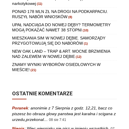
narkotykowej
(11)
PONAD 178 MLN ZŁ NA DROGI NA PODKARPACIU.
RUSZYŁ NABÓR WNIOSKÓW
(8)
UPAŁ NADCIĄGA DO NOWEJ DĘBY? TERMOMETRY
MOGĄ POKAZAĆ NAWET 38 STOPNI
(10)
MIESZKANIA SIM W NOWEJ DĘBIE. SAMORZĄDY
PRZYGOTOWUJĄ SIĘ DO NABORÓW
(1)
NEW OAK LAND – TRAP & ART. MOCNE BRZMIENIA
NAD ZALEWEM W NOWEJ DĘBIE
(12)
ZNAMY WYNIKI WYBORÓW OSIEDLOWYCH W
MIEŚCIE!
(21)
OSTATNIE KOMENTARZE
Poranek
:
anonimie z 7 Sierpnia z godz. 12,21, bacz co
piszesz bo obraza glowy panstwa jest karalna i scigana z
urzedu,przekonal…
08 sie 7:41
Niepis
:
Więc wiesniaku nie pisz w imieniu wszystkich.
07