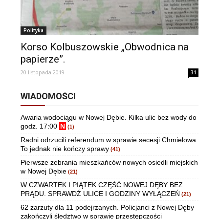
Polityka
Korso Kolbuszowskie „Obwodnica na
papierze”.
20 listopada 2019
31
WIADOMOŚCI
Awaria wodociągu w Nowej Dębie. Kilka ulic bez wody do
godz. 17:00
N
(1)
Radni odrzucili referendum w sprawie secesji Chmielowa.
To jednak nie kończy sprawy
(41)
Pierwsze zebrania mieszkańców nowych osiedli miejskich
w Nowej Dębie
(21)
W CZWARTEK I PIĄTEK CZĘŚĆ NOWEJ DĘBY BEZ
PRĄDU. SPRAWDŹ ULICE I GODZINY WYŁĄCZEŃ
(21)
62 zarzuty dla 11 podejrzanych. Policjanci z Nowej Dęby
zakończyli śledztwo w sprawie przestępczości