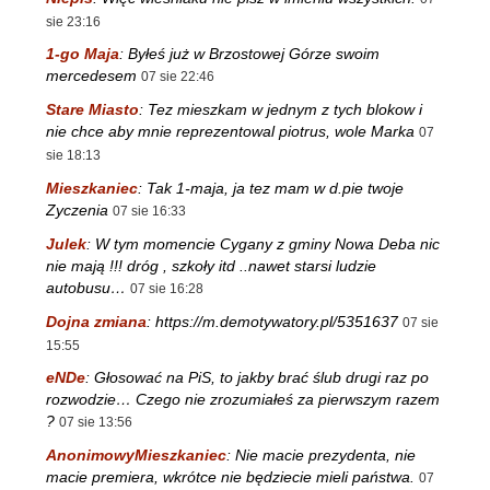
sie 23:16
1-go Maja
:
Byłeś już w Brzostowej Górze swoim
mercedesem
07 sie 22:46
Stare Miasto
:
Tez mieszkam w jednym z tych blokow i
nie chce aby mnie reprezentowal piotrus, wole Marka
07
sie 18:13
Mieszkaniec
:
Tak 1-maja, ja tez mam w d.pie twoje
Zyczenia
07 sie 16:33
Julek
:
W tym momencie Cygany z gminy Nowa Deba nic
nie mają !!! dróg , szkoły itd ..nawet starsi ludzie
autobusu…
07 sie 16:28
Dojna zmiana
:
https://m.demotywatory.pl/5351637
07 sie
15:55
eNDe
:
Głosować na PiS, to jakby brać ślub drugi raz po
rozwodzie… Czego nie zrozumiałeś za pierwszym razem
?
07 sie 13:56
AnonimowyMieszkaniec
:
Nie macie prezydenta, nie
macie premiera, wkrótce nie będziecie mieli państwa.
07