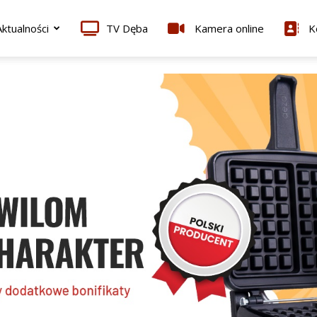
ktualności
TV Dęba
Kamera online
K