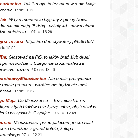
eszkaniec
:
Tak 1-maja, ja tez mam w d.pie twoje
czenia
07 sie 16:33
lek
:
W tym momencie Cygany z gminy Nowa
ba nic nie mają !!! dróg , szkoły itd ..nawet starsi
dzie autobusu…
07 sie 16:28
jna zmiana
:
https://m.demotywatory.pl/5351637
 sie 15:55
NDe
:
Głosować na PiS, to jakby brać ślub drugi
z po rozwodzie… Czego nie zrozumiałeś za
erwszym razem ?
07 sie 13:56
nonimowyMieszkaniec
:
Nie macie prezydenta,
e macie premiera, wkrótce nie będziecie mieli
ństwa.
07 sie 13:27
go Maja
:
Do Mieszkańca – Też mieszkam w
dnym z tych bloków i nie życzę sobie, abyś pisał w
ieniu wszystkich. Czytając…
07 sie 12:49
nonim
:
Mieszkaniec, przed palacem przemawial
fons i bramkarz z grand hotelu, kolega
ranskiego
07 sie 12:21