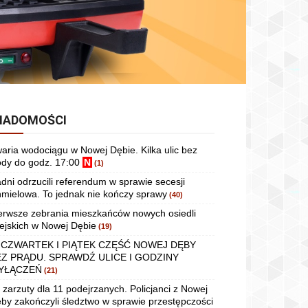
IADOMOŚCI
aria wodociągu w Nowej Dębie. Kilka ulic bez
dy do godz. 17:00
N
(1)
dni odrzucili referendum w sprawie secesji
mielowa. To jednak nie kończy sprawy
(40)
erwsze zebrania mieszkańców nowych osiedli
ejskich w Nowej Dębie
(19)
 CZWARTEK I PIĄTEK CZĘŚĆ NOWEJ DĘBY
EZ PRĄDU. SPRAWDŹ ULICE I GODZINY
YŁĄCZEŃ
(21)
 zarzuty dla 11 podejrzanych. Policjanci z Nowej
by zakończyli śledztwo w sprawie przestępczości