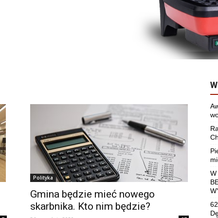
W
Aw
wo
Ra
Ch
Pi
mi
W
Polityka
B
W
Gmina będzie mieć nowego
skarbnika. Kto nim będzie?
62
Dę