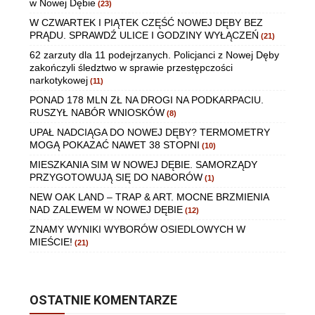
w Nowej Dębie
(23)
W CZWARTEK I PIĄTEK CZĘŚĆ NOWEJ DĘBY BEZ
PRĄDU. SPRAWDŹ ULICE I GODZINY WYŁĄCZEŃ
(21)
62 zarzuty dla 11 podejrzanych. Policjanci z Nowej Dęby
zakończyli śledztwo w sprawie przestępczości
narkotykowej
(11)
PONAD 178 MLN ZŁ NA DROGI NA PODKARPACIU.
RUSZYŁ NABÓR WNIOSKÓW
(8)
UPAŁ NADCIĄGA DO NOWEJ DĘBY? TERMOMETRY
MOGĄ POKAZAĆ NAWET 38 STOPNI
(10)
MIESZKANIA SIM W NOWEJ DĘBIE. SAMORZĄDY
PRZYGOTOWUJĄ SIĘ DO NABORÓW
(1)
NEW OAK LAND – TRAP & ART. MOCNE BRZMIENIA
NAD ZALEWEM W NOWEJ DĘBIE
(12)
ZNAMY WYNIKI WYBORÓW OSIEDLOWYCH W
MIEŚCIE!
(21)
OSTATNIE KOMENTARZE