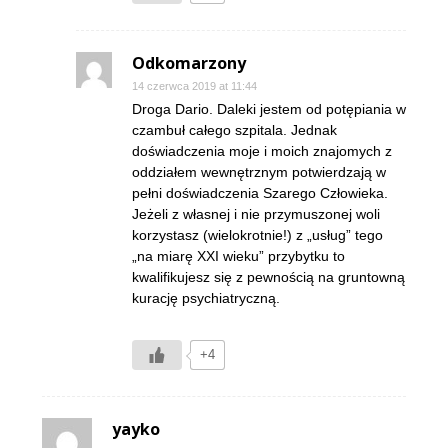
Odkomarzony
14 czerwca 2019 at 11:44
Droga Dario. Daleki jestem od potępiania w
czambuł całego szpitala. Jednak
doświadczenia moje i moich znajomych z
oddziałem wewnętrznym potwierdzają w
pełni doświadczenia Szarego Człowieka.
Jeżeli z własnej i nie przymuszonej woli
korzystasz (wielokrotnie!) z „usług” tego
„na miarę XXI wieku” przybytku to
kwalifikujesz się z pewnością na gruntowną
kurację psychiatryczną.
+4
yayko