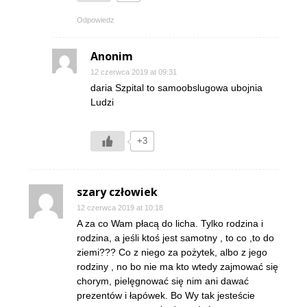
Odpowiedz
Anonim
12 czerwca 2019 at 09:31
daria Szpital to samoobslugowa ubojnia
Ludzi
+3
szary człowiek
12 czerwca 2019 at 10:18
A za co Wam płacą do licha. Tylko rodzina i
rodzina, a jeśli ktoś jest samotny , to co ,to do
ziemi??? Co z niego za pożytek, albo z jego
rodziny , no bo nie ma kto wtedy zajmować się
chorym, pielęgnować się nim ani dawać
prezentów i łapówek. Bo Wy tak jesteście