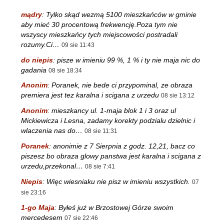
mądry
:
Tylko skąd wezmą 5100 mieszkańców w gminie
aby mieć 30 procentową frekwencję.Poza tym nie
wszyscy mieszkańcy tych miejscowości postradali
rozumy.Ci…
09 sie 11:43
do niepis
:
pisze w imieniu 99 %, 1 % i ty nie maja nic do
gadania
08 sie 18:34
Anonim
:
Poranek, nie bede ci przypominal, ze obraza
premiera jest tez karalna i scigana z urzedu
08 sie 13:12
Anonim
:
mieszkancy ul. 1-maja blok 1 i 3 oraz ul
Mickiewicza i Lesna, zadamy korekty podzialu dzielnic i
wlaczenia nas do…
08 sie 11:31
Poranek
:
anonimie z 7 Sierpnia z godz. 12,21, bacz co
piszesz bo obraza glowy panstwa jest karalna i scigana z
urzedu,przekonal…
08 sie 7:41
Niepis
:
Więc wiesniaku nie pisz w imieniu wszystkich.
07
sie 23:16
1-go Maja
:
Byłeś już w Brzostowej Górze swoim
mercedesem
07 sie 22:46