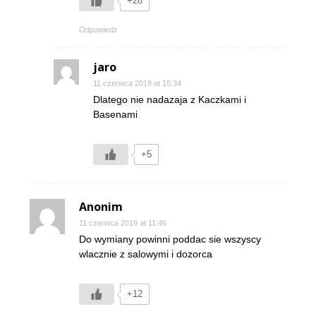
+28
Odpowiedz
jaro
11 czerwca 2019 at 15:34
Dlatego nie nadazaja z Kaczkami i
Basenami
+5
Anonim
11 czerwca 2019 at 11:46
Do wymiany powinni poddac sie wszyscy
wlacznie z salowymi i dozorca
+12