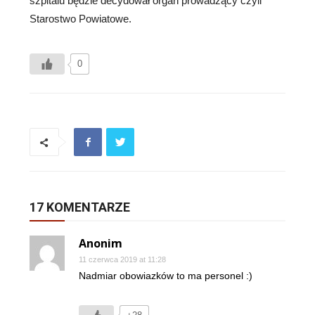
szpitalu będzie decydował organ prowadzący czyli
Starostwo Powiatowe.
0
17 KOMENTARZE
Anonim
11 czerwca 2019 at 11:28
Nadmiar obowiazków to ma personel :)