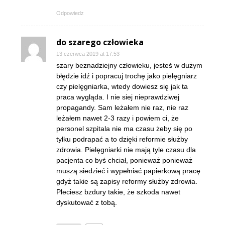
Odpowiedz
do szarego człowieka
13 czerwca 2019 at 17:53
szary beznadziejny człowieku, jesteś w dużym
błędzie idź i popracuj trochę jako pielęgniarz
czy pielęgniarka, wtedy dowiesz się jak ta
praca wygląda. I nie siej nieprawdziwej
propagandy. Sam leżałem nie raz, nie raz
leżałem nawet 2-3 razy i powiem ci, że
personel szpitala nie ma czasu żeby się po
tyłku podrapać a to dzięki reformie służby
zdrowia. Pielęgniarki nie mają tyle czasu dla
pacjenta co byś chciał, ponieważ ponieważ
muszą siedzieć i wypełniać papierkową pracę
gdyż takie są zapisy reformy służby zdrowia.
Pleciesz bzdury takie, że szkoda nawet
dyskutować z tobą.