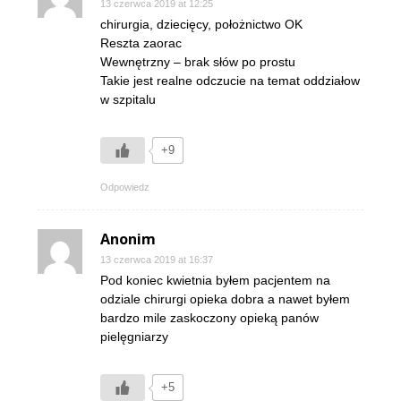
13 czerwca 2019 at 12:25
chirurgia, dziecięcy, położnictwo OK
Reszta zaorac
Wewnętrzny – brak słów po prostu
Takie jest realne odczucie na temat oddziałow
w szpitalu
+9
Odpowiedz
Anonim
13 czerwca 2019 at 16:37
Pod koniec kwietnia byłem pacjentem na
odziale chirurgi opieka dobra a nawet byłem
bardzo mile zaskoczony opieką panów
pielęgniarzy
+5