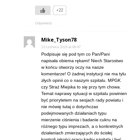
+22
Odpowiedz
Mike_Tyson78
13 czerwca 2019 at 06:47
Podpisuje się pod tym co Pan/Pani
napisała obiema rękami! Niech Starostwo
w końcu otworzy oczy na nasze
komentarze! O żadnej instytucji nie ma tylu
złych opinii co o naszym szpitalu. MPGK
czy Straż Miejska to się przy tym chowa.
Temat naprawy sytuacji w szpitalu powinien
być priorytetem na sesjach rady powiatu i
nie mówię tutaj o dotychczas
podejmowanych działaniach typu
mierzenie ciśnienia i badanie cukru na
różnego typu imprezach, a o konkretnych
działaniach zmierzających do ścisłej
kontroli jakości pracy kadry szpitala i być