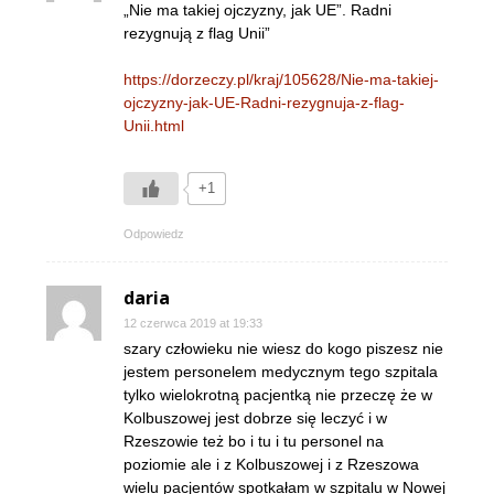
„Nie ma takiej ojczyzny, jak UE”. Radni
rezygnują z flag Unii”
https://dorzeczy.pl/kraj/105628/Nie-ma-takiej-
ojczyzny-jak-UE-Radni-rezygnuja-z-flag-
Unii.html
+1
Odpowiedz
daria
12 czerwca 2019 at 19:33
szary człowieku nie wiesz do kogo piszesz nie
jestem personelem medycznym tego szpitala
tylko wielokrotną pacjentką nie przeczę że w
Kolbuszowej jest dobrze się leczyć i w
Rzeszowie też bo i tu i tu personel na
poziomie ale i z Kolbuszowej i z Rzeszowa
wielu pacjentów spotkałam w szpitalu w Nowej