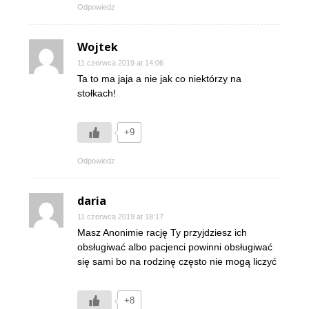
Odpowiedz
Wojtek
11 czerwca 2019 at 14:06
Ta to ma jaja a nie jak co niektórzy na
stołkach!
+9
Odpowiedz
daria
11 czerwca 2019 at 18:17
Masz Anonimie rację Ty przyjdziesz ich
obsługiwać albo pacjenci powinni obsługiwać
się sami bo na rodzinę często nie mogą liczyć
+8