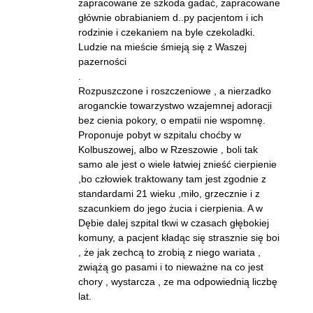
zapracowane ze szkoda gadać, zapracowane
głównie obrabianiem d..py pacjentom i ich
rodzinie i czekaniem na byle czekoladki.
Ludzie na mieście śmieją się z Waszej
pazerności
.
Rozpuszczone i roszczeniowe , a nierzadko
aroganckie towarzystwo wzajemnej adoracji
bez cienia pokory, o empatii nie wspomnę.
Proponuje pobyt w szpitalu choćby w
Kolbuszowej, albo w Rzeszowie , boli tak
samo ale jest o wiele łatwiej znieść cierpienie
,bo człowiek traktowany tam jest zgodnie z
standardami 21 wieku ,miło, grzecznie i z
szacunkiem do jego żucia i cierpienia. A w
Dębie dalej szpital tkwi w czasach głębokiej
komuny, a pacjent kładąc się strasznie się boi
, że jak zechcą to zrobią z niego wariata ,
zwiążą go pasami i to nieważne na co jest
chory , wystarcza , ze ma odpowiednią liczbę
lat.