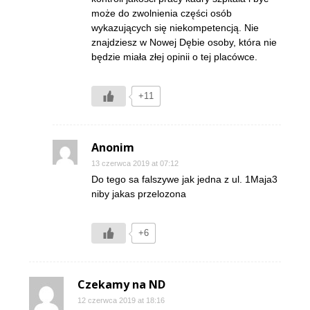
może do zwolnienia części osób
wykazujących się niekompetencją. Nie
znajdziesz w Nowej Dębie osoby, która nie
będzie miała złej opinii o tej placówce.
+11
Anonim
13 czerwca 2019 at 07:12
Do tego sa falszywe jak jedna z ul. 1Maja3
niby jakas przelozona
+6
Czekamy na ND
12 czerwca 2019 at 18:16