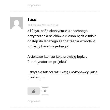
Odpowiedz
fusu
14 kwietnia 2018 at 10:54
>19 tys. osób skorzysta z ulepszonego
oczyszczania ścieków a 8 osób będzie miało
dostęp do lepszego zaopatrzenia w wodę.<
to niezły koszt na jednego
A ciekawe kto i za jaką prowizję będzie
"koordynatorem projektu"
I skąd się tak od razu wzięli wykonawcy, jakiś
przetarg…
0
Odpowiedz