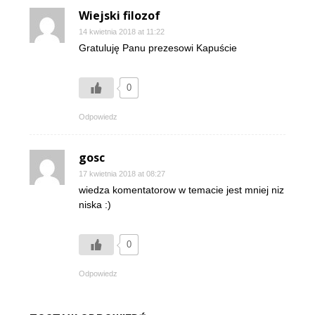
Wiejski filozof
14 kwietnia 2018 at 11:22
Gratuluję Panu prezesowi Kapuście
0
Odpowiedz
gosc
17 kwietnia 2018 at 08:27
wiedza komentatorow w temacie jest mniej niz
niska :)
0
Odpowiedz