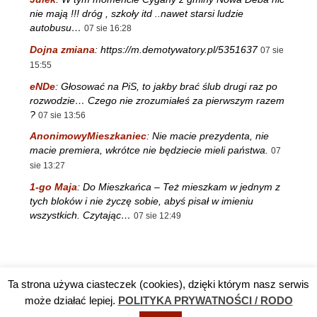
nie mają !!! dróg , szkoły itd ..nawet starsi ludzie
autobusu…
07 sie 16:28
Dojna zmiana
:
https://m.demotywatory.pl/5351637
07 sie
15:55
eNDe
:
Głosować na PiS, to jakby brać ślub drugi raz po
rozwodzie… Czego nie zrozumiałeś za pierwszym razem
?
07 sie 13:56
AnonimowyMieszkaniec
:
Nie macie prezydenta, nie
macie premiera, wkrótce nie będziecie mieli państwa.
07
sie 13:27
1-go Maja
:
Do Mieszkańca – Też mieszkam w jednym z
tych bloków i nie życzę sobie, abyś pisał w imieniu
wszystkich. Czytając…
07 sie 12:49
Ta strona używa ciasteczek (cookies), dzięki którym nasz serwis
Reklama
TV DĘBA
Polityka prywatności / RODO
Kontakt
może działać lepiej.
POLITYKA PRYWATNOŚCI / RODO