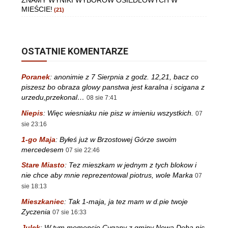
ZNAMY WYNIKI WYBORÓW OSIEDLOWYCH W
MIEŚCIE!
(21)
OSTATNIE KOMENTARZE
Poranek
:
anonimie z 7 Sierpnia z godz. 12,21, bacz co
piszesz bo obraza glowy panstwa jest karalna i scigana z
urzedu,przekonal…
08 sie 7:41
Niepis
:
Więc wiesniaku nie pisz w imieniu wszystkich.
07
sie 23:16
1-go Maja
:
Byłeś już w Brzostowej Górze swoim
mercedesem
07 sie 22:46
Stare Miasto
:
Tez mieszkam w jednym z tych blokow i
nie chce aby mnie reprezentowal piotrus, wole Marka
07
sie 18:13
Mieszkaniec
:
Tak 1-maja, ja tez mam w d.pie twoje
Zyczenia
07 sie 16:33
Julek
:
W tym momencie Cygany z gminy Nowa Deba nic