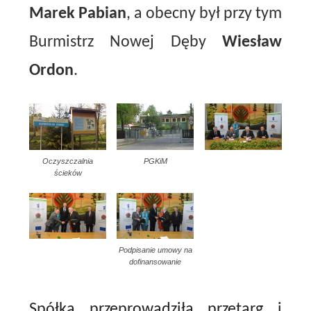
Marek Pabian
, a obecny był przy tym
Burmistrz Nowej Dęby
Wiesław
Ordon
.
Oczyszczalnia
PGKiM
ścieków
Podpisanie umowy na
dofinansowanie
Spółka przeprowadziła przetarg i