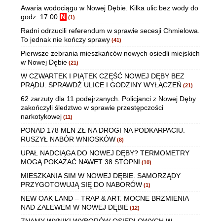
Awaria wodociągu w Nowej Dębie. Kilka ulic bez wody do
godz. 17:00
N
(1)
Radni odrzucili referendum w sprawie secesji Chmielowa.
To jednak nie kończy sprawy
(41)
Pierwsze zebrania mieszkańców nowych osiedli miejskich
w Nowej Dębie
(21)
W CZWARTEK I PIĄTEK CZĘŚĆ NOWEJ DĘBY BEZ
PRĄDU. SPRAWDŹ ULICE I GODZINY WYŁĄCZEŃ
(21)
62 zarzuty dla 11 podejrzanych. Policjanci z Nowej Dęby
zakończyli śledztwo w sprawie przestępczości
narkotykowej
(11)
PONAD 178 MLN ZŁ NA DROGI NA PODKARPACIU.
RUSZYŁ NABÓR WNIOSKÓW
(8)
UPAŁ NADCIĄGA DO NOWEJ DĘBY? TERMOMETRY
MOGĄ POKAZAĆ NAWET 38 STOPNI
(10)
MIESZKANIA SIM W NOWEJ DĘBIE. SAMORZĄDY
PRZYGOTOWUJĄ SIĘ DO NABORÓW
(1)
NEW OAK LAND – TRAP & ART. MOCNE BRZMIENIA
NAD ZALEWEM W NOWEJ DĘBIE
(12)