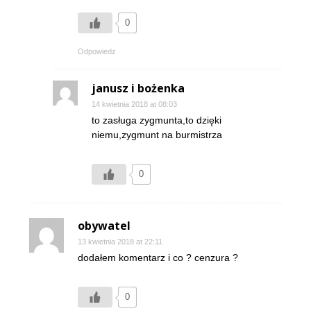
0
Odpowiedz
janusz i bożenka
14 kwietnia 2018 at 08:03
to zasługa zygmunta,to dzięki
niemu,zygmunt na burmistrza
0
obywatel
13 kwietnia 2018 at 22:11
dodałem komentarz i co ? cenzura ?
0