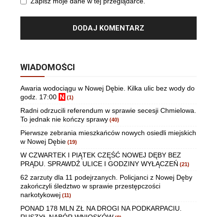
Zapisz moje dane w tej przeglądarce.
WIADOMOŚCI
Awaria wodociągu w Nowej Dębie. Kilka ulic bez wody do
godz. 17:00
N
(1)
Radni odrzucili referendum w sprawie secesji Chmielowa.
To jednak nie kończy sprawy
(40)
Pierwsze zebrania mieszkańców nowych osiedli miejskich
w Nowej Dębie
(19)
W CZWARTEK I PIĄTEK CZĘŚĆ NOWEJ DĘBY BEZ
PRĄDU. SPRAWDŹ ULICE I GODZINY WYŁĄCZEŃ
(21)
62 zarzuty dla 11 podejrzanych. Policjanci z Nowej Dęby
zakończyli śledztwo w sprawie przestępczości
narkotykowej
(11)
PONAD 178 MLN ZŁ NA DROGI NA PODKARPACIU.
RUSZYŁ NABÓR WNIOSKÓW