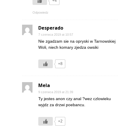
+4
Odpowiedz
Desperado
7 czerwca 2019 at 10:57
Nie zgadzam sie na opryski w Tarnowskiej
Woli, niech komary zjedza owsiki
+8
Mela
9 czerwca 2019 at 21:39
Ty jestes anon czy anal ?wez czlowieku
wyjdz za drzwi poebancu.
+2