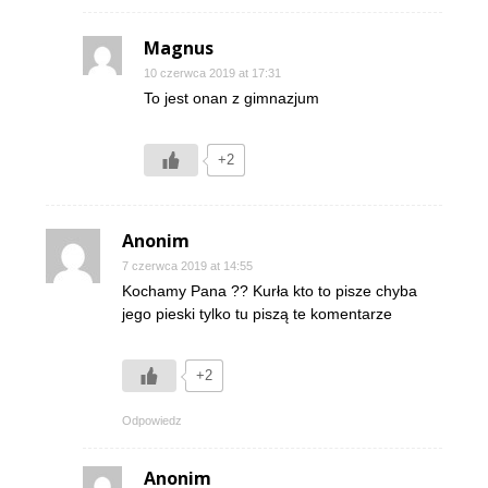
Magnus
10 czerwca 2019 at 17:31
To jest onan z gimnazjum
+2
Anonim
7 czerwca 2019 at 14:55
Kochamy Pana ?? Kurła kto to pisze chyba
jego pieski tylko tu piszą te komentarze
+2
Odpowiedz
Anonim