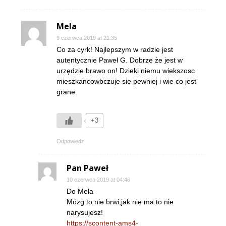
Mela
9 czerwca 2019 at 21:35
Co za cyrk! Najlepszym w radzie jest
autentycznie Paweł G. Dobrze że jest w
urzędzie brawo on! Dzieki niemu wiekszosc
mieszkancowbczuje sie pewniej i wie co jest
grane.
+3
Odpowiedz
Pan Paweł
10 czerwca 2019 at 04:46
Do Mela
Mózg to nie brwi,jak nie ma to nie
narysujesz!
https://scontent-ams4-