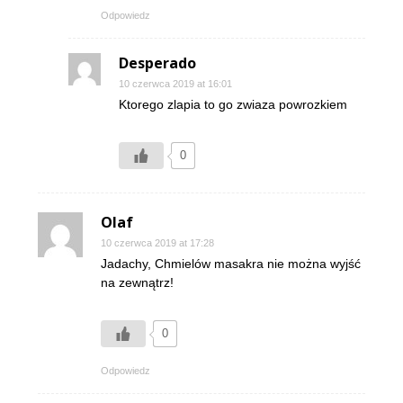
Odpowiedz
Desperado
10 czerwca 2019 at 16:01
Ktorego zlapia to go zwiaza powrozkiem
0
Olaf
10 czerwca 2019 at 17:28
Jadachy, Chmielów masakra nie można wyjść
na zewnątrz!
0
Odpowiedz