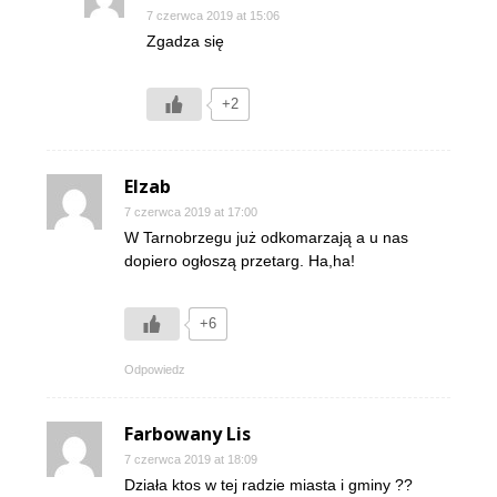
7 czerwca 2019 at 15:06
Zgadza się
+2
Elzab
7 czerwca 2019 at 17:00
W Tarnobrzegu już odkomarzają a u nas
dopiero ogłoszą przetarg. Ha,ha!
+6
Odpowiedz
Farbowany Lis
7 czerwca 2019 at 18:09
Działa ktos w tej radzie miasta i gminy ??