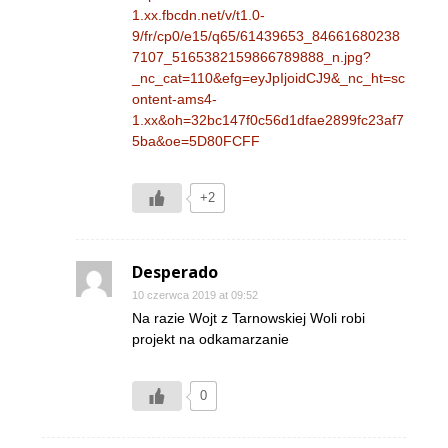
1.xx.fbcdn.net/v/t1.0-
9/fr/cp0/e15/q65/61439653_84661680238
7107_5165382159866789888_n.jpg?
_nc_cat=110&efg=eyJpIjoidCJ9&_nc_ht=sc
ontent-ams4-
1.xx&oh=32bc147f0c56d1dfae2899fc23af7
5ba&oe=5D80FCFF
+2
Desperado
10 czerwca 2019 at 09:52
Na razie Wojt z Tarnowskiej Woli robi
projekt na odkamarzanie
0