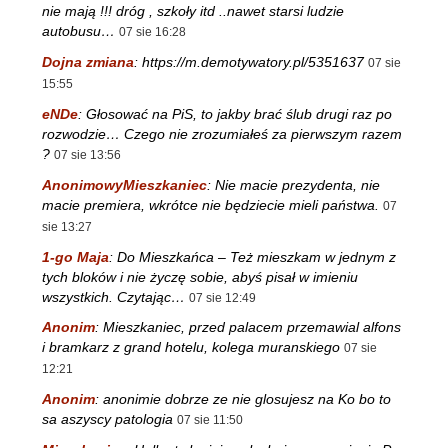
nie mają !!! dróg , szkoły itd ..nawet starsi ludzie
autobusu…
07 sie 16:28
Dojna zmiana
:
https://m.demotywatory.pl/5351637
07 sie
15:55
eNDe
:
Głosować na PiS, to jakby brać ślub drugi raz po
rozwodzie… Czego nie zrozumiałeś za pierwszym razem
?
07 sie 13:56
AnonimowyMieszkaniec
:
Nie macie prezydenta, nie
macie premiera, wkrótce nie będziecie mieli państwa.
07
sie 13:27
1-go Maja
:
Do Mieszkańca – Też mieszkam w jednym z
tych bloków i nie życzę sobie, abyś pisał w imieniu
wszystkich. Czytając…
07 sie 12:49
Anonim
:
Mieszkaniec, przed palacem przemawial alfons
i bramkarz z grand hotelu, kolega muranskiego
07 sie
12:21
Anonim
:
anonimie dobrze ze nie glosujesz na Ko bo to
sa aszyscy patologia
07 sie 11:50