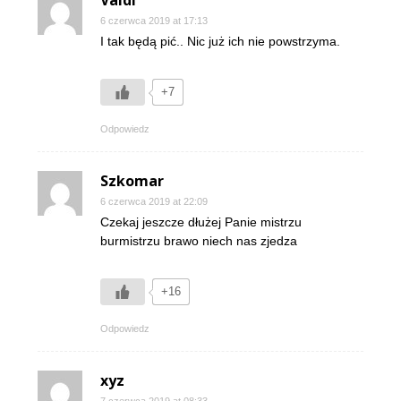
Valdi
6 czerwca 2019 at 17:13
I tak będą pić.. Nic już ich nie powstrzyma.
+7
Odpowiedz
Szkomar
6 czerwca 2019 at 22:09
Czekaj jeszcze dłużej Panie mistrzu
burmistrzu brawo niech nas zjedza
+16
Odpowiedz
xyz