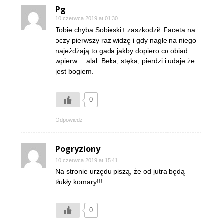
Pg
10 czerwca 2019 at 01:30
Tobie chyba Sobieski+ zaszkodził. Faceta na
oczy pierwszy raz widzę i gdy nagle na niego
najeżdżają to gada jakby dopiero co obiad
wpierw….alał. Beka, stęka, pierdzi i udaje że
jest bogiem.
0
Odpowiedz
Pogryziony
10 czerwca 2019 at 15:41
Na stronie urzędu piszą, że od jutra będą
tłukły komary!!!
0