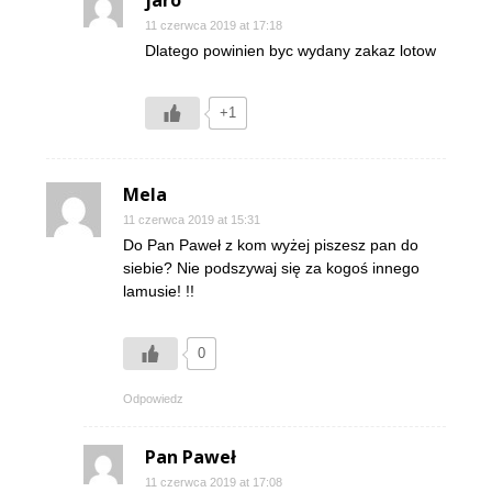
jaro
11 czerwca 2019 at 17:18
Dlatego powinien byc wydany zakaz lotow
+1
Mela
11 czerwca 2019 at 15:31
Do Pan Paweł z kom wyżej piszesz pan do
siebie? Nie podszywaj się za kogoś innego
lamusie! !!
0
Odpowiedz
Pan Paweł
11 czerwca 2019 at 17:08