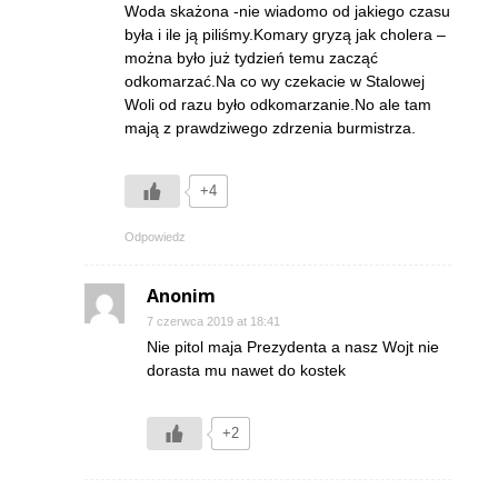
Woda skażona -nie wiadomo od jakiego czasu
była i ile ją piliśmy.Komary gryzą jak cholera –
można było już tydzień temu zacząć
odkomarzać.Na co wy czekacie w Stalowej
Woli od razu było odkomarzanie.No ale tam
mają z prawdziwego zdrzenia burmistrza.
+4
Odpowiedz
Anonim
7 czerwca 2019 at 18:41
Nie pitol maja Prezydenta a nasz Wojt nie
dorasta mu nawet do kostek
+2