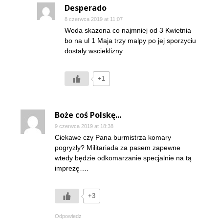
Desperado
8 czerwca 2019 at 11:07
Woda skazona co najmniej od 3 Kwietnia
bo na ul 1 Maja trzy malpy po jej sporzyciu
dostaly wscieklizny
+1
Boże coś Polskę...
9 czerwca 2019 at 18:38
Ciekawe czy Pana burmistrza komary
pogryzly? Militariada za pasem zapewne
wtedy będzie odkomarzanie specjalnie na tą
imprezę….
+3
Odpowiedz