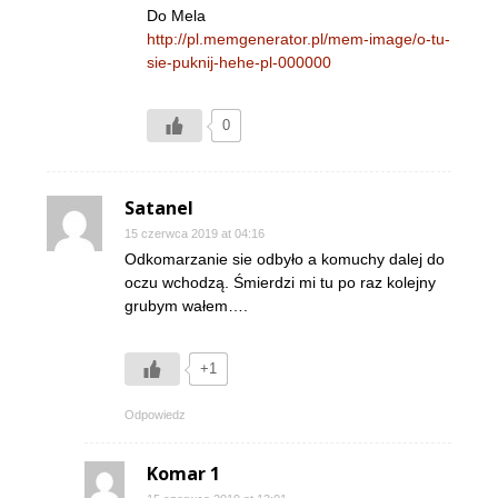
Do Mela
http://pl.memgenerator.pl/mem-image/o-tu-
sie-puknij-hehe-pl-000000
0
Satanel
15 czerwca 2019 at 04:16
Odkomarzanie sie odbyło a komuchy dalej do
oczu wchodzą. Śmierdzi mi tu po raz kolejny
grubym wałem….
+1
Odpowiedz
Komar 1