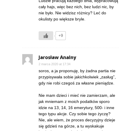
Ludzie pracują każdego dnia, wypracowują
cały hajs, więc bez nich, bez ludzi nic, by
nie było. Nie widzisz różnicy? Leć do
okulisty po większe bryle.
+9
Jarosław Analny
2 marca 2020 at 17:34
soros, a ja proponuję, by żadna partia nie
przypisywała sobie jakichkolwiek „zasług”,
gdy nie robi czegoś za własne pieniądze.
Nie mam dzieci i mieć nie zamierzam, ale
jak mniemam z moich podatków sporo
idzie na 13, 14, 16 emerytury, 500- i inne
tego typu akcje. Czy sobie tego życzę?
Nie, ale wiem, że proces decyzyjny dzieje
się gdzieś na górze, a tu wyskakuje