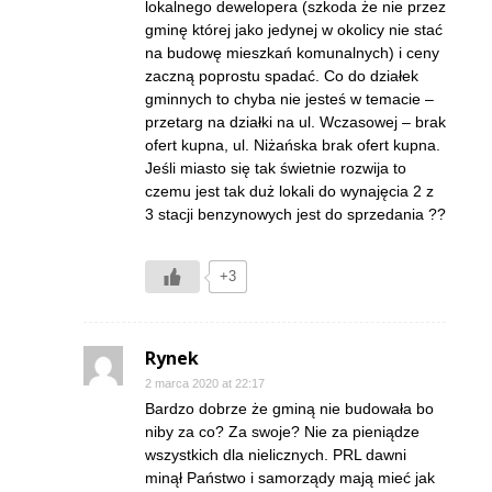
lokalnego dewelopera (szkoda że nie przez
gminę której jako jedynej w okolicy nie stać
na budowę mieszkań komunalnych) i ceny
zaczną poprostu spadać. Co do działek
gminnych to chyba nie jesteś w temacie –
przetarg na działki na ul. Wczasowej – brak
ofert kupna, ul. Niżańska brak ofert kupna.
Jeśli miasto się tak świetnie rozwija to
czemu jest tak duż lokali do wynajęcia 2 z
3 stacji benzynowych jest do sprzedania ??
+3
Rynek
2 marca 2020 at 22:17
Bardzo dobrze że gminą nie budowała bo
niby za co? Za swoje? Nie za pieniądze
wszystkich dla nielicznych. PRL dawni
minął Państwo i samorządy mają mieć jak