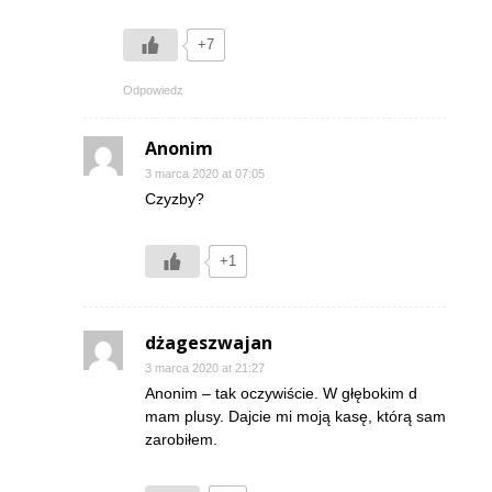
+7
Odpowiedz
Anonim
3 marca 2020 at 07:05
Czyzby?
+1
dżageszwajan
3 marca 2020 at 21:27
Anonim – tak oczywiście. W głębokim d
mam plusy. Dajcie mi moją kasę, którą sam
zarobiłem.