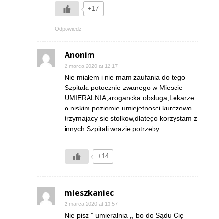
+17
Odpowiedz
Anonim
2 marca 2020 at 12:17
Nie mialem i nie mam zaufania do tego
Szpitala potocznie zwanego w Miescie
UMIERALNIA,arogancka obsluga,Lekarze
o niskim poziomie umiejetnosci kurczowo
trzymajacy sie stolkow,dlatego korzystam z
innych Szpitali wrazie potrzeby
+14
mieszkaniec
2 marca 2020 at 13:57
Nie pisz ” umieralnia „, bo do Sądu Cię