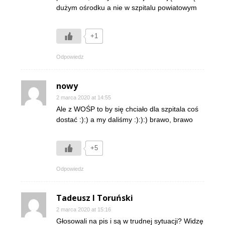
dużym ośrodku a nie w szpitalu powiatowym
+1
Odpowiedz
nowy
2 marca 2020 at 14:55
Ale z WOŚP to by się chciało dla szpitala coś
dostać :):) a my daliśmy :):):) brawo, brawo
+5
Odpowiedz
Tadeusz I Toruński
2 marca 2020 at 15:16
Głosowali na pis i są w trudnej sytuacji? Widzę