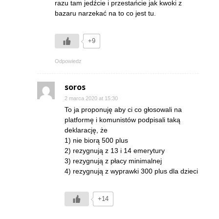
razu tam jedźcie i przestańcie jak kwoki z
bazaru narzekać na to co jest tu.
+9
Odpowiedz
soros
2 marca 2020 at 15:30
To ja proponuję aby ci co głosowali na
platformę i komunistów podpisali taką
deklarację, że
1) nie biorą 500 plus
2) rezygnują z 13 i 14 emerytury
3) rezygnują z płacy minimalnej
4) rezygnują z wyprawki 300 plus dla dzieci
+14