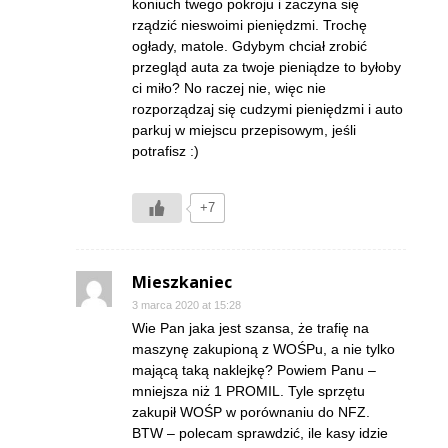
koniuch twego pokroju i zaczyna się
rządzić nieswoimi pieniędzmi. Trochę
ogłady, matole. Gdybym chciał zrobić
przegląd auta za twoje pieniądze to byłoby
ci miło? No raczej nie, więc nie
rozporządzaj się cudzymi pieniędzmi i auto
parkuj w miejscu przepisowym, jeśli
potrafisz :)
+7
Mieszkaniec
3 marca 2020 at 15:28
Wie Pan jaka jest szansa, że trafię na
maszynę zakupioną z WOŚPu, a nie tylko
mającą taką naklejkę? Powiem Panu –
mniejsza niż 1 PROMIL. Tyle sprzętu
zakupił WOŚP w porównaniu do NFZ.
BTW – polecam sprawdzić, ile kasy idzie