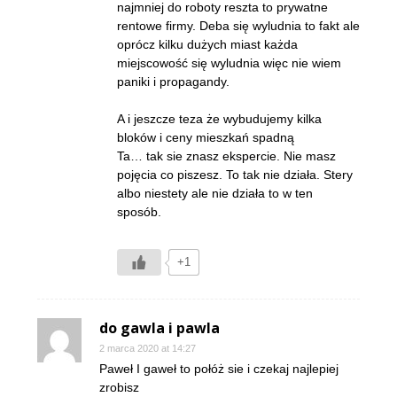
najmniej do roboty reszta to prywatne
rentowe firmy. Deba się wyludnia to fakt ale
oprócz kilku dużych miast każda
miejscowość się wyludnia więc nie wiem
paniki i propagandy.
A i jeszcze teza że wybudujemy kilka
bloków i ceny mieszkań spadną
Ta… tak sie znasz ekspercie. Nie masz
pojęcia co piszesz. To tak nie działa. Stery
albo niestety ale nie działa to w ten
sposób.
+1
do gawla i pawla
2 marca 2020 at 14:27
Paweł I gaweł to połóż sie i czekaj najlepiej
zrobisz