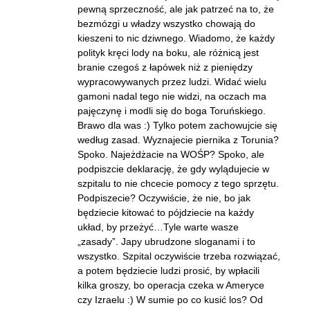
pewną sprzeczność, ale jak patrzeć na to, że
bezmózgi u władzy wszystko chowają do
kieszeni to nic dziwnego. Wiadomo, że każdy
polityk kręci lody na boku, ale różnicą jest
branie czegoś z łapówek niż z pieniędzy
wypracowywanych przez ludzi. Widać wielu
gamoni nadal tego nie widzi, na oczach ma
pajęczynę i modli się do boga Toruńskiego.
Brawo dla was :) Tylko potem zachowujcie się
według zasad. Wyznajecie piernika z Torunia?
Spoko. Najeżdżacie na WOŚP? Spoko, ale
podpiszcie deklarację, że gdy wylądujecie w
szpitalu to nie chcecie pomocy z tego sprzętu.
Podpiszecie? Oczywiście, że nie, bo jak
będziecie kitować to pójdziecie na każdy
układ, by przeżyć…Tyle warte wasze
„zasady”. Japy ubrudzone sloganami i to
wszystko. Szpital oczywiście trzeba rozwiązać,
a potem będziecie ludzi prosić, by wpłacili
kilka groszy, bo operacja czeka w Ameryce
czy Izraelu :) W sumie po co kusić los? Od