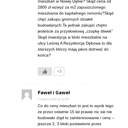
mieszkań w Nowej Dębie? Skąd cena od
2800 zł wzwyż za m2 zapuszczonego
mieszkania do kapitalnego remontu?Skąd
chęć zakupu gminnych działek
budowlanych.Te jednak zakupić chętni
jesteście za przysłowiową „czopkę śliwek”
Skąd inwestycja w bloki mieszkalne na
ulicy Leśnej.A Rezydencja Dębowa to dla
starszych którzy mają jakoś dotrwać do
końca?
+3
Paweł i Gaweł
2 marca 2020 at 20:58
Co do ceny mieszkań to jest to wynik tego
że przez ostatnie 15 lat prawie nic sie nie
budowało ztąd to zainteresowanie i ceny –
jeszcze 2, 3 bloki postawione przez