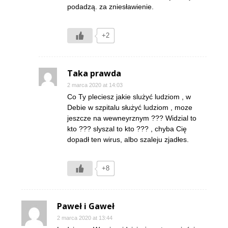
podadzą. za zniesławienie.
+2
Taka prawda
2 marca 2020 at 14:03
Co Ty pleciesz jakie slużyć ludziom , w
Debie w szpitalu służyć ludziom , moze
jeszcze na wewneyrznym ??? Widzial to
kto ??? slyszal to kto ??? , chyba Cię
dopadł ten wirus, albo szaleju zjadłes.
+8
Paweł i Gaweł
2 marca 2020 at 13:44