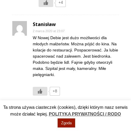
+4
Stanisław
2 marca 2020 at 23:07
W Nowej Debie jest dużo możliwości dla
młodych małżeństw. Można pójść do kina. Na
kolacje do restauracji. Pospacerować. Ja lubie
spacerować nad zalewem. Jest biedronka.
Podobno będzie lidl. Fajnie gdyby otworzyli
maka. Szpital jest mały, kameralny. Miłe
pielęgniarki.
+8
Odpowiedz
Ta strona używa ciasteczek (cookies), dzięki którym nasz serwis
może działać lepiej.
POLITYKA PRYWATNOŚCI / RODO
Ciekawski
Zgoda
3 marca 2020 at 05:13