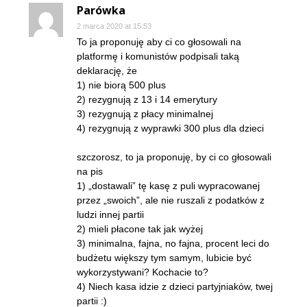
Parówka
2 marca 2020 at 15:53
To ja proponuję aby ci co głosowali na
platformę i komunistów podpisali taką
deklarację, że
1) nie biorą 500 plus
2) rezygnują z 13 i 14 emerytury
3) rezygnują z płacy minimalnej
4) rezygnują z wyprawki 300 plus dla dzieci
szczorosz, to ja proponuję, by ci co głosowali
na pis
1) „dostawali” tę kasę z puli wypracowanej
przez „swoich”, ale nie ruszali z podatków z
ludzi innej partii
2) mieli płacone tak jak wyżej
3) minimalna, fajna, no fajna, procent leci do
budżetu większy tym samym, lubicie być
wykorzystywani? Kochacie to?
4) Niech kasa idzie z dzieci partyjniaków, twej
partii :)