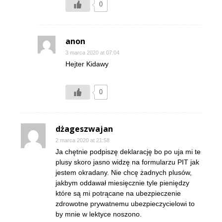
0
anon
3 marca 2020 at 07:04
Hejter Kidawy
0
dżageszwajan
2 marca 2020 at 21:58
Ja chętnie podpiszę deklarację bo po uja mi te
plusy skoro jasno widzę na formularzu PIT jak
jestem okradany. Nie chcę żadnych plusów,
jakbym oddawał miesięcznie tyle pieniędzy
które są mi potrącane na ubezpieczenie
zdrowotne prywatnemu ubezpieczycielowi to
by mnie w lektyce noszono.