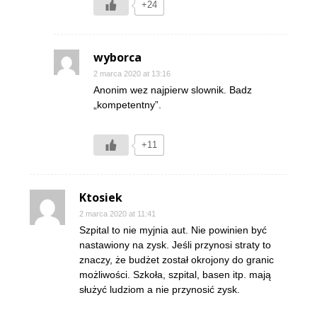
+24
wyborca
2 marca 2020 at 13:16
Anonim wez najpierw slownik. Badz
„kompetentny”.
+11
Ktosiek
2 marca 2020 at 11:41
Szpital to nie myjnia aut. Nie powinien być
nastawiony na zysk. Jeśli przynosi straty to
znaczy, że budżet został okrojony do granic
możliwości. Szkoła, szpital, basen itp. mają
służyć ludziom a nie przynosić zysk.