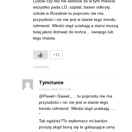
Ludzie czy Wy nie widzicie że w tym mieście
wszystko pada LO, szpital, basen odkryty,
szkoła w Rozalinie tu poprostu nie ma
przyszłości i nic nie jest w stanie tego trendu
odmienić. Młodzi stąd uciekają a starsi muszą
tutaj jakoś dotrwać do końca… swojego lub
tego miasta.
+11
Odpowiedz
Tymitunie
2 marca 2020 at 17:48
@Paweł i Gaweł „….tu poprostu nie ma
przyszłości i nic nie jest w stanie tego
trendu odmienić. Młodzi stąd uciekają……
”
Tak sądzisz?To wytłumacz mi,bardzo
proszę,skąd biorą się te galopujące ceny