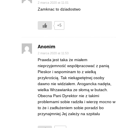
2 marca 2020 at 11:01
Zamknac to dziadostwo
+5
Anonim
2 marca 2020 at 11:53
Prawda jest taka że miałem
nieprzyjemność współpracować z panią
Pieskor i wspominam to z wielką
przykrością. Tak niekąpetętnej osoby
dawno nie widziałem. Arogancka nadęta,
wielka Wrzawianka ze słomą w butach.
Obecna Pani Dyrektor nie z takimi
problemami sobie radziła i wierzę mocno w
to że i zadłużeniem sobie poradzi bo
przynajmniej Jej zależy na szpitalu