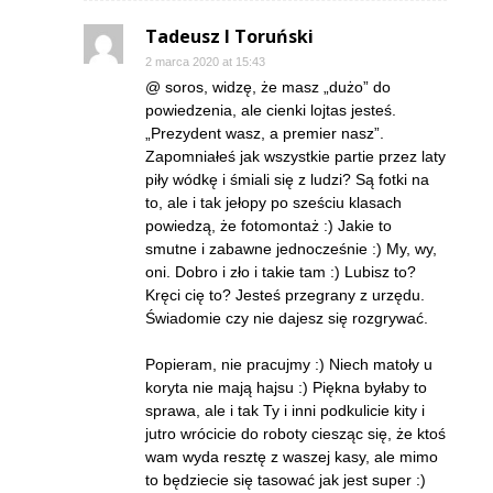
Tadeusz I Toruński
2 marca 2020 at 15:43
@ soros, widzę, że masz „dużo” do
powiedzenia, ale cienki lojtas jesteś.
„Prezydent wasz, a premier nasz”.
Zapomniałeś jak wszystkie partie przez laty
piły wódkę i śmiali się z ludzi? Są fotki na
to, ale i tak jełopy po sześciu klasach
powiedzą, że fotomontaż :) Jakie to
smutne i zabawne jednocześnie :) My, wy,
oni. Dobro i zło i takie tam :) Lubisz to?
Kręci cię to? Jesteś przegrany z urzędu.
Świadomie czy nie dajesz się rozgrywać.
Popieram, nie pracujmy :) Niech matoły u
koryta nie mają hajsu :) Piękna byłaby to
sprawa, ale i tak Ty i inni podkulicie kity i
jutro wrócicie do roboty ciesząc się, że ktoś
wam wyda resztę z waszej kasy, ale mimo
to będziecie się tasować jak jest super :)