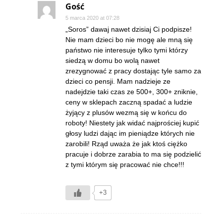
Gość
5 marca 2020 at 07:28
„Soros” dawaj nawet dzisiaj Ci podpisze!
Nie mam dzieci bo nie mogę ale mną się
państwo nie interesuje tylko tymi którzy
siedzą w domu bo wolą nawet
zrezygnować z pracy dostając tyle samo za
dzieci co pensji. Mam nadzieje ze
nadejdzie taki czas ze 500+, 300+ zniknie,
ceny w sklepach zaczną spadać a ludzie
żyjący z plusów wezmą się w końcu do
roboty! Niestety jak widać najprościej kupić
głosy ludzi dając im pieniądze których nie
zarobili! Rząd uważa że jak ktoś ciężko
pracuje i dobrze zarabia to ma się podzielić
z tymi którym się pracować nie chce!!!
+3