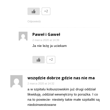
+2
Odpowiedz
Paweł i Gaweł
2 marca 2020 at 14:39
Ja nie leżę ja uciekam
+2
wszędzie dobrze gdzie nas nie ma
2 marca 2020 at 14:32
a w szpitalu kobuszowskim już drugi oddział
likwidują ,oddział wewnętrzny to porażka. I co
na to powiecie- niestety takie małe szpitaliki są
niedoinwestowane