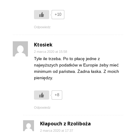
+10
Odpowiedz
Ktosiek
2 marca 2020 at 15:58
Tyle ile trzeba. Po to płacę jedne z
najwyższych podatków w Europie żeby mieć
minimum od państwa. Żadna łaska. Z moich
pieniędzy.
+8
Odpowiedz
Kłapouch z Rzoliboża
2 marca 2020 at 17:37