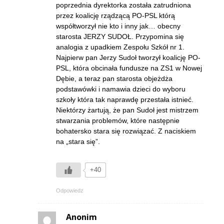
poprzednia dyrektorka została zatrudniona
przez koalicję rządzącą PO-PSL którą
współtworzył nie kto i inny jak… obecny
starosta JERZY SUDOŁ. Przypomina się
analogia z upadkiem Zespołu Szkół nr 1.
Najpierw pan Jerzy Sudoł tworzył koalicję PO-
PSL, która obcinała fundusze na ZS1 w Nowej
Dębie, a teraz pan starosta objeżdża
podstawówki i namawia dzieci do wyboru
szkoły która tak naprawdę przestała istnieć.
Niektórzy żartują, że pan Sudoł jest mistrzem
stwarzania problemów, które następnie
bohatersko stara się rozwiązać. Z naciskiem
na „stara się”.
+40
Odpowiedz
Anonim