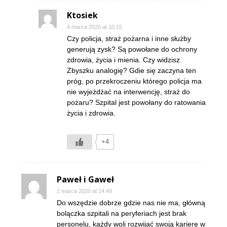
Ktosiek
4 marca 2020 at 10:15
Czy policja, straż pożarna i inne służby
generują zysk? Są powołane do ochrony
zdrowia, życia i mienia. Czy widzisz
Zbyszku analogię? Gdie się zaczyna ten
próg, po przekroczeniu którego policja ma
nie wyjeżdżać na interwencję, straż do
pożaru? Szpital jest powołany do ratowania
życia i zdrowia.
+4
Paweł i Gaweł
2 marca 2020 at 14:49
Do wszędzie dobrze gdzie nas nie ma, główną
bolączka szpitali na peryferiach jest brak
personelu, każdy woli rozwijać swoją karierę w