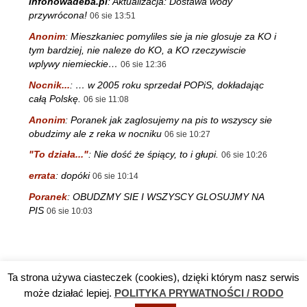
infonowadeba.pl
:
Aktualizacja: Dostawa wody
przywrócona!
06 sie 13:51
Anonim
:
Mieszkaniec pomyliles sie ja nie glosuje za KO i
tym bardziej, nie naleze do KO, a KO rzeczywiscie
wplywy niemieckie…
06 sie 12:36
Nocnik...
:
… w 2005 roku sprzedał POPiS, dokładając
całą Polskę.
06 sie 11:08
Anonim
:
Poranek jak zaglosujemy na pis to wszyscy sie
obudzimy ale z reka w nocniku
06 sie 10:27
"To działa..."
:
Nie dość że śpiący, to i głupi.
06 sie 10:26
errata
:
dopóki
06 sie 10:14
Poranek
:
OBUDZMY SIE I WSZYSCY GLOSUJMY NA
PIS
06 sie 10:03
Ta strona używa ciasteczek (cookies), dzięki którym nasz serwis
Reklama
TV DĘBA
Polityka prywatności / RODO
Kontakt
może działać lepiej.
POLITYKA PRYWATNOŚCI / RODO