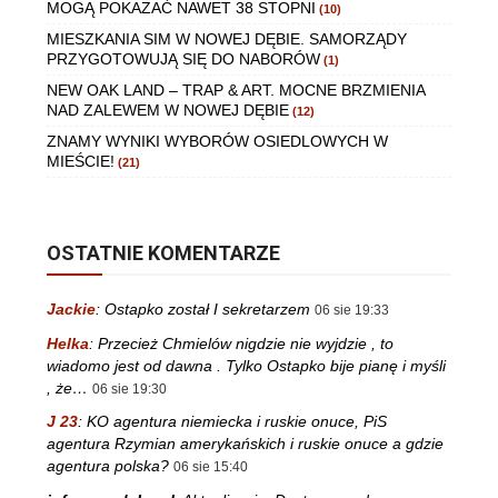
MOGĄ POKAZAĆ NAWET 38 STOPNI
(10)
MIESZKANIA SIM W NOWEJ DĘBIE. SAMORZĄDY
PRZYGOTOWUJĄ SIĘ DO NABORÓW
(1)
NEW OAK LAND – TRAP & ART. MOCNE BRZMIENIA
NAD ZALEWEM W NOWEJ DĘBIE
(12)
ZNAMY WYNIKI WYBORÓW OSIEDLOWYCH W
MIEŚCIE!
(21)
OSTATNIE KOMENTARZE
Jackie
:
Ostapko został I sekretarzem
06 sie 19:33
Helka
:
Przecież Chmielów nigdzie nie wyjdzie , to
wiadomo jest od dawna . Tylko Ostapko bije pianę i myśli
, że…
06 sie 19:30
J 23
:
KO agentura niemiecka i ruskie onuce, PiS
agentura Rzymian amerykańskich i ruskie onuce a gdzie
agentura polska?
06 sie 15:40