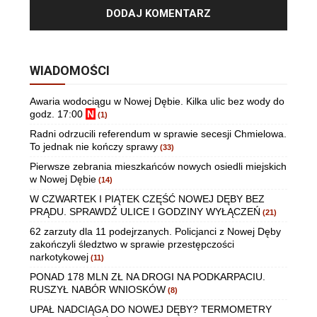
WIADOMOŚCI
Awaria wodociągu w Nowej Dębie. Kilka ulic bez wody do
godz. 17:00
N
(1)
Radni odrzucili referendum w sprawie secesji Chmielowa.
To jednak nie kończy sprawy
(33)
Pierwsze zebrania mieszkańców nowych osiedli miejskich
w Nowej Dębie
(14)
W CZWARTEK I PIĄTEK CZĘŚĆ NOWEJ DĘBY BEZ
PRĄDU. SPRAWDŹ ULICE I GODZINY WYŁĄCZEŃ
(21)
62 zarzuty dla 11 podejrzanych. Policjanci z Nowej Dęby
zakończyli śledztwo w sprawie przestępczości
narkotykowej
(11)
PONAD 178 MLN ZŁ NA DROGI NA PODKARPACIU.
RUSZYŁ NABÓR WNIOSKÓW
(8)
UPAŁ NADCIĄGA DO NOWEJ DĘBY? TERMOMETRY