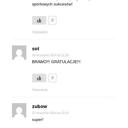
sportowych sukcesów!
0
Odpowiedz
sot
19 września 2014 at 21:29
BRAWO!!! GRATULACJE!!!
0
Odpowiedz
zubow
22 września 2014 at 13:18
super!