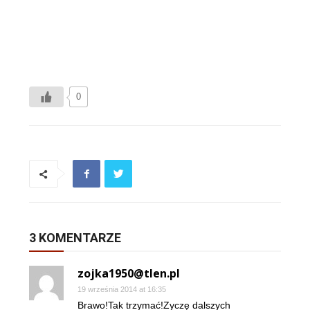
0
3 KOMENTARZE
zojka1950@tlen.pl
19 września 2014 at 16:35
Brawo!Tak trzymać!Zyczę dalszych