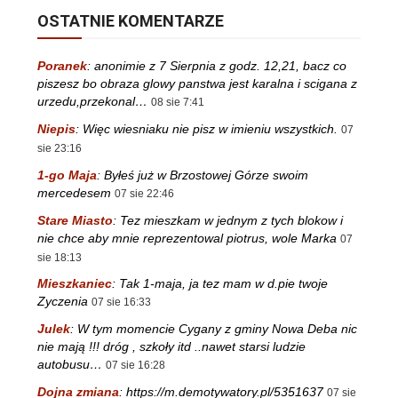
OSTATNIE KOMENTARZE
Poranek
:
anonimie z 7 Sierpnia z godz. 12,21, bacz co
piszesz bo obraza glowy panstwa jest karalna i scigana z
urzedu,przekonal…
08 sie 7:41
Niepis
:
Więc wiesniaku nie pisz w imieniu wszystkich.
07
sie 23:16
1-go Maja
:
Byłeś już w Brzostowej Górze swoim
mercedesem
07 sie 22:46
Stare Miasto
:
Tez mieszkam w jednym z tych blokow i
nie chce aby mnie reprezentowal piotrus, wole Marka
07
sie 18:13
Mieszkaniec
:
Tak 1-maja, ja tez mam w d.pie twoje
Zyczenia
07 sie 16:33
Julek
:
W tym momencie Cygany z gminy Nowa Deba nic
nie mają !!! dróg , szkoły itd ..nawet starsi ludzie
autobusu…
07 sie 16:28
Dojna zmiana
:
https://m.demotywatory.pl/5351637
07 sie