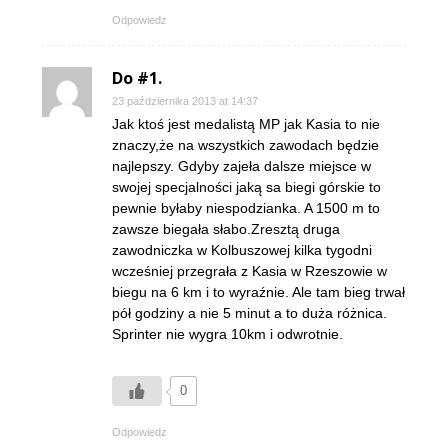
Odpowiedz
Do #1.
23 października 2013 at 14:37
Jak ktoś jest medalistą MP jak Kasia to nie
znaczy,że na wszystkich zawodach będzie
najlepszy. Gdyby zajeła dalsze miejsce w
swojej specjalności jaką sa biegi górskie to
pewnie byłaby niespodzianka. A 1500 m to
zawsze biegała słabo.Zresztą druga
zawodniczka w Kolbuszowej kilka tygodni
wcześniej przegrała z Kasia w Rzeszowie w
biegu na 6 km i to wyraźnie. Ale tam bieg trwał
pół godziny a nie 5 minut a to duża różnica.
Sprinter nie wygra 10km i odwrotnie.
0
Odpowiedz