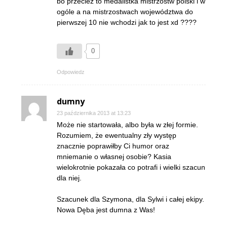
bo przecież to medalistka mistrzostw polski i w
ogóle a na mistrzostwach województwa do
pierwszej 10 nie wchodzi jak to jest xd ????
0
Odpowiedz
dumny
23 października 2013 at 13:23
Może nie startowała, albo była w złej formie.
Rozumiem, że ewentualny zły występ
znacznie poprawiłby Ci humor oraz
mniemanie o własnej osobie? Kasia
wielokrotnie pokazała co potrafi i wielki szacun
dla niej.
Szacunek dla Szymona, dla Sylwi i całej ekipy.
Nowa Dęba jest dumna z Was!