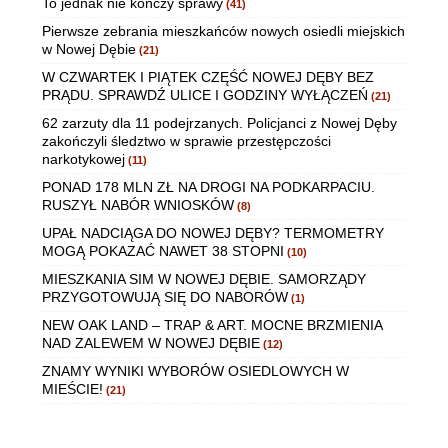
To jednak nie kończy sprawy
(41)
Pierwsze zebrania mieszkańców nowych osiedli miejskich
w Nowej Dębie
(21)
W CZWARTEK I PIĄTEK CZĘŚĆ NOWEJ DĘBY BEZ
PRĄDU. SPRAWDŹ ULICE I GODZINY WYŁĄCZEŃ
(21)
62 zarzuty dla 11 podejrzanych. Policjanci z Nowej Dęby
zakończyli śledztwo w sprawie przestępczości
narkotykowej
(11)
PONAD 178 MLN ZŁ NA DROGI NA PODKARPACIU.
RUSZYŁ NABÓR WNIOSKÓW
(8)
UPAŁ NADCIĄGA DO NOWEJ DĘBY? TERMOMETRY
MOGĄ POKAZAĆ NAWET 38 STOPNI
(10)
MIESZKANIA SIM W NOWEJ DĘBIE. SAMORZĄDY
PRZYGOTOWUJĄ SIĘ DO NABORÓW
(1)
NEW OAK LAND – TRAP & ART. MOCNE BRZMIENIA
NAD ZALEWEM W NOWEJ DĘBIE
(12)
ZNAMY WYNIKI WYBORÓW OSIEDLOWYCH W
MIEŚCIE!
(21)