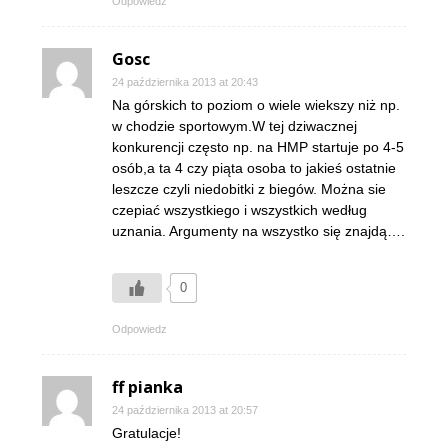
Odpowiedz
Gosc
24 października 2013 at 20:43
Na górskich to poziom o wiele wiekszy niż np.
w chodzie sportowym.W tej dziwacznej
konkurencji często np. na HMP startuje po 4-5
osób,a ta 4 czy piąta osoba to jakieś ostatnie
leszcze czyli niedobitki z biegów. Można sie
czepiać wszystkiego i wszystkich według
uznania. Argumenty na wszystko się znajdą….
0
Odpowiedz
ff pianka
24 października 2013 at 20:57
Gratulacje!