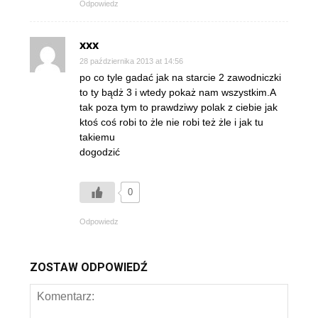
Odpowiedz
xxx
28 października 2013 at 14:56
po co tyle gadać jak na starcie 2 zawodniczki
to ty bądż 3 i wtedy pokaż nam wszystkim.A
tak poza tym to prawdziwy polak z ciebie jak
ktoś coś robi to żle nie robi też żle i jak tu
takiemu
dogodzić
0
Odpowiedz
ZOSTAW ODPOWIEDŹ