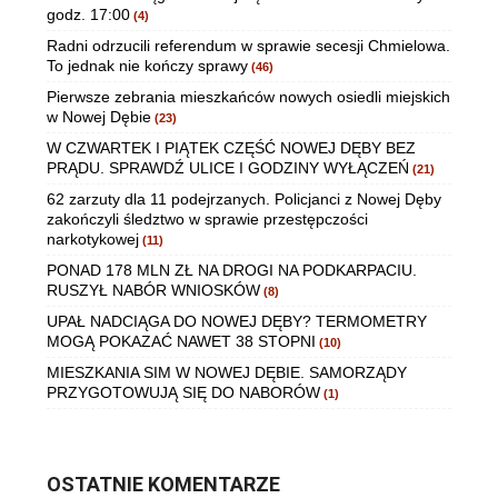
godz. 17:00
(4)
Radni odrzucili referendum w sprawie secesji Chmielowa.
To jednak nie kończy sprawy
(46)
Pierwsze zebrania mieszkańców nowych osiedli miejskich
w Nowej Dębie
(23)
W CZWARTEK I PIĄTEK CZĘŚĆ NOWEJ DĘBY BEZ
PRĄDU. SPRAWDŹ ULICE I GODZINY WYŁĄCZEŃ
(21)
62 zarzuty dla 11 podejrzanych. Policjanci z Nowej Dęby
zakończyli śledztwo w sprawie przestępczości
narkotykowej
(11)
PONAD 178 MLN ZŁ NA DROGI NA PODKARPACIU.
RUSZYŁ NABÓR WNIOSKÓW
(8)
UPAŁ NADCIĄGA DO NOWEJ DĘBY? TERMOMETRY
MOGĄ POKAZAĆ NAWET 38 STOPNI
(10)
MIESZKANIA SIM W NOWEJ DĘBIE. SAMORZĄDY
PRZYGOTOWUJĄ SIĘ DO NABORÓW
(1)
OSTATNIE KOMENTARZE