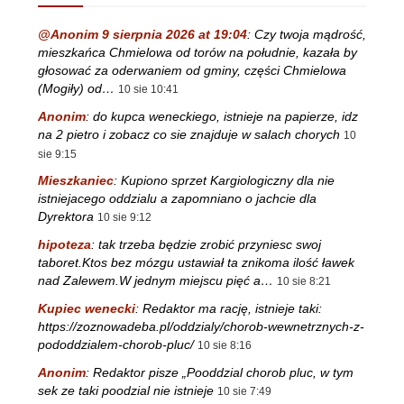
@Anonim 9 sierpnia 2026 at 19:04
:
Czy twoja mądrość,
mieszkańca Chmielowa od torów na południe, kazała by
głosować za oderwaniem od gminy, części Chmielowa
(Mogiły) od…
10 sie 10:41
Anonim
:
do kupca weneckiego, istnieje na papierze, idz
na 2 pietro i zobacz co sie znajduje w salach chorych
10
sie 9:15
Mieszkaniec
:
Kupiono sprzet Kargiologiczny dla nie
istniejacego oddzialu a zapomniano o jachcie dla
Dyrektora
10 sie 9:12
hipoteza
:
tak trzeba będzie zrobić przyniesc swoj
taboret.Ktos bez mózgu ustawiał ta znikoma ilość ławek
nad Zalewem.W jednym miejscu pięć a…
10 sie 8:21
Kupiec wenecki
:
Redaktor ma rację, istnieje taki:
https://zoznowadeba.pl/oddzialy/chorob-wewnetrznych-z-
pododdzialem-chorob-pluc/
10 sie 8:16
Anonim
:
Redaktor pisze „Pooddzial chorob pluc, w tym
sek ze taki poodzial nie istnieje
10 sie 7:49