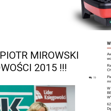
W
PIOTR MIROWSKI
Aw
wo
OŚCI 2015 !!!
Ra
Ch
Pi
19
mi
W
B
W
62
Dę