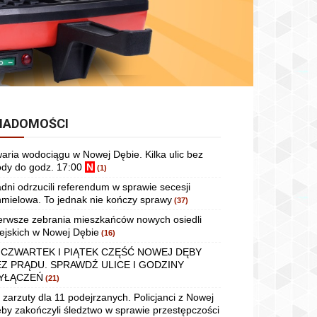
IADOMOŚCI
aria wodociągu w Nowej Dębie. Kilka ulic bez
dy do godz. 17:00
N
(1)
dni odrzucili referendum w sprawie secesji
mielowa. To jednak nie kończy sprawy
(37)
erwsze zebrania mieszkańców nowych osiedli
ejskich w Nowej Dębie
(16)
 CZWARTEK I PIĄTEK CZĘŚĆ NOWEJ DĘBY
EZ PRĄDU. SPRAWDŹ ULICE I GODZINY
YŁĄCZEŃ
(21)
 zarzuty dla 11 podejrzanych. Policjanci z Nowej
by zakończyli śledztwo w sprawie przestępczości