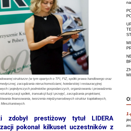
na
P
P
U
T
S
M
P
N
B
Z
MI
dowanej strukturze (w tym opartych o TFI, FIZ, spółki prawa handlowego oraz
 medycznej, zarządzania nieruchomościami, hotelarskiej i restauracyjnej.
tałowych i pojedynczych podmiotów gospodarczych, organizowaniu i prowadzeniu
rukturyzacji spółek, transakcji fuzji i przejęć, zarządzania projektami,
O
yskiwania finansowania, tworzenia międzynarodowych struktur kapitałowych,
t Mieszkaniowych.
1-
ki zdobył prestiżowy tytuł LIDERA
je
im
acji pokonał kilkuset uczestników z