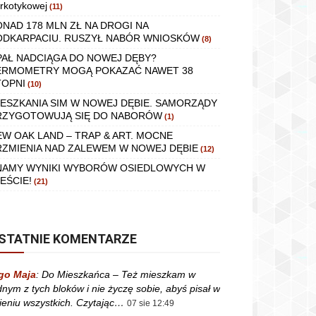
rkotykowej
(11)
ONAD 178 MLN ZŁ NA DROGI NA
ODKARPACIU. RUSZYŁ NABÓR WNIOSKÓW
(8)
PAŁ NADCIĄGA DO NOWEJ DĘBY?
ERMOMETRY MOGĄ POKAZAĆ NAWET 38
TOPNI
(10)
IESZKANIA SIM W NOWEJ DĘBIE. SAMORZĄDY
RZYGOTOWUJĄ SIĘ DO NABORÓW
(1)
EW OAK LAND – TRAP & ART. MOCNE
RZMIENIA NAD ZALEWEM W NOWEJ DĘBIE
(12)
NAMY WYNIKI WYBORÓW OSIEDLOWYCH W
EŚCIE!
(21)
STATNIE KOMENTARZE
go Maja
:
Do Mieszkańca – Też mieszkam w
dnym z tych bloków i nie życzę sobie, abyś pisał w
ieniu wszystkich. Czytając…
07 sie 12:49