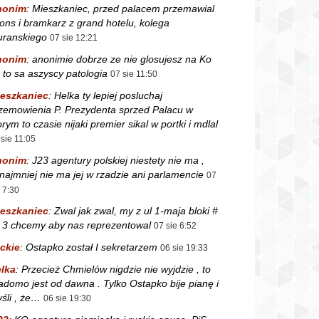
nonim
:
Mieszkaniec, przed palacem przemawial
fons i bramkarz z grand hotelu, kolega
ranskiego
07 sie 12:21
nonim
:
anonimie dobrze ze nie glosujesz na Ko
 to sa aszyscy patologia
07 sie 11:50
eszkaniec
:
Helka ty lepiej posluchaj
zemowienia P. Prezydenta sprzed Palacu w
orym to czasie nijaki premier sikal w portki i mdlal
 sie 11:05
nonim
:
J23 agentury polskiej niestety nie ma ,
najmniej nie ma jej w rzadzie ani parlamencie
07
e 7:30
eszkaniec
:
Zwal jak zwal, my z ul 1-maja bloki #
i 3 chcemy aby nas reprezentowal
07 sie 6:52
ckie
:
Ostapko został I sekretarzem
06 sie 19:33
lka
:
Przecież Chmielów nigdzie nie wyjdzie , to
adomo jest od dawna . Tylko Ostapko bije pianę i
śli , że…
06 sie 19:30