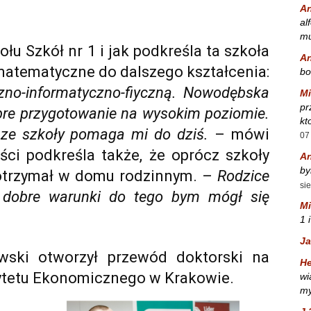
A
al
mu
łu Szkół nr 1 i jak podkreśla ta szkoła
A
matematyczne do dalszego kształcenia:
bo
no-informatyczno-fiyczną. Nowodębska
Mi
pr
bre przygotowanie na wysokim poziomie.
kt
 ze szkoły pomaga mi do dziś.
– mówi
07
ości podkreśla także, że oprócz szkoły
A
by
 otrzymał w domu rodzinnym. –
Rodzice
si
 dobre warunki do tego bym mógł się
Mi
1 
Ja
wski otworzył przewód doktorski na
He
ytetu Ekonomicznego w Krakowie.
wi
my