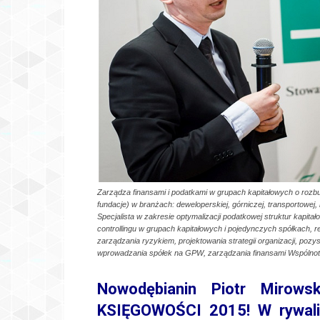
Zarządza finansami i podatkami w grupach kapitałowych o rozbu
fundacje) w branżach: deweloperskiej, górniczej, transportowej,
Specjalista w zakresie optymalizacji podatkowej struktur kapi
controllingu w grupach kapitałowych i pojedynczych spółkach, rest
zarządzania ryzykiem, projektowania strategii organizacji, poz
wprowadzania spółek na GPW, zarządzania finansami Wspólno
Nowodębianin Piotr Mirows
KSIĘGOWOŚCI 2015! W rywaliz