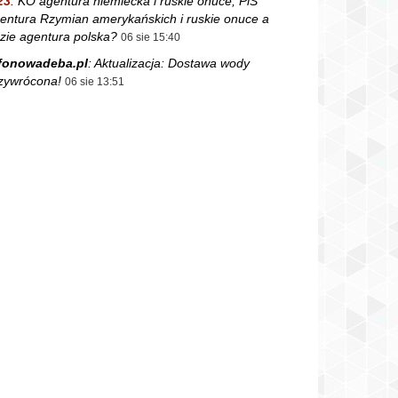
23
:
KO agentura niemiecka i ruskie onuce, PiS
entura Rzymian amerykańskich i ruskie onuce a
zie agentura polska?
06 sie 15:40
fonowadeba.pl
:
Aktualizacja: Dostawa wody
zywrócona!
06 sie 13:51