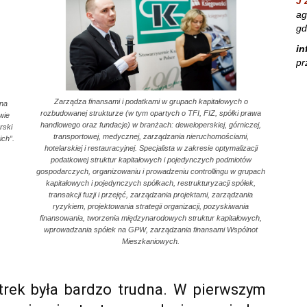
J 
ag
gd
in
pr
Zarządza finansami i podatkami w grupach kapitałowych o
 na
rozbudowanej strukturze (w tym opartych o TFI, FIZ, spółki prawa
wie
handlowego oraz fundacje) w branżach: deweloperskiej, górniczej,
rski
transportowej, medycznej, zarządzania nieruchomościami,
ch”.
hotelarskiej i restauracyjnej. Specjalista w zakresie optymalizacji
podatkowej struktur kapitałowych i pojedynczych podmiotów
gospodarczych, organizowaniu i prowadzeniu controllingu w grupach
kapitałowych i pojedynczych spółkach, restrukturyzacji spółek,
transakcji fuzji i przejęć, zarządzania projektami, zarządzania
ryzykiem, projektowania strategii organizacji, pozyskiwania
finansowania, tworzenia międzynarodowych struktur kapitałowych,
wprowadzania spółek na GPW, zarządzania finansami Wspólnot
Mieszkaniowych.
otrek była bardzo trudna. W pierwszym