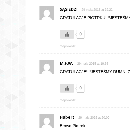
SĄSIEDZI
29 maja 2015 at 19:22
GRATULACJE PIOTRKU!!!!JESTEŚM
0
Odpowiedz
M.F.W.
29 maja 2015 at 19:35
GRATULACJE!!!!JESTEŚMY DUMNI 
0
Odpowiedz
Hubert
29 maja 2015 at 20:00
Brawo Piotrek