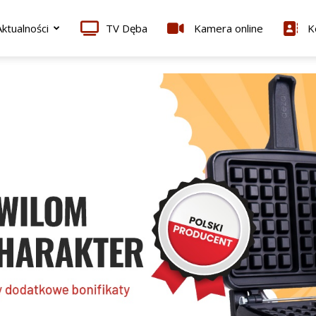
ktualności
TV Dęba
Kamera online
K