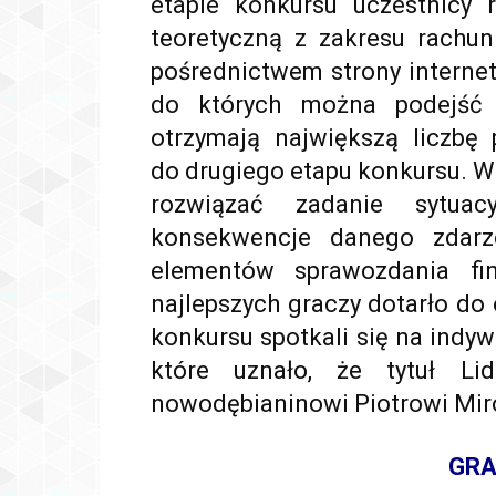
etapie konkursu uczestnicy 
teoretyczną z zakresu rachun
pośrednictwem strony internet
do których można podejść t
otrzymają największą liczbę 
do drugiego etapu konkursu. W 
rozwiązać zadanie sytua
konsekwencje danego zdarz
elementów sprawozdania fi
najlepszych graczy dotarło do 
konkursu spotkali się na indy
które uznało, że tytuł Li
nowodębianinowi Piotrowi Mi
GRA