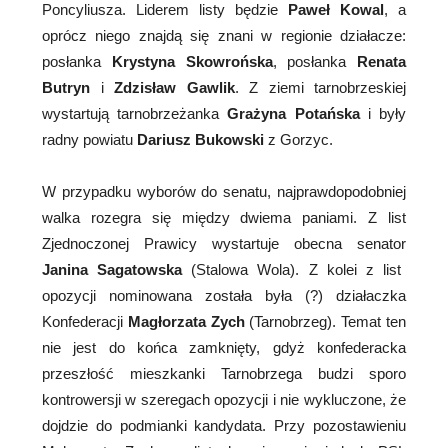
Poncyliusza. Liderem listy będzie
Paweł Kowal
, a
oprócz niego znajdą się znani w regionie działacze:
posłanka
Krystyna Skowrońska
, posłanka
Renata
Butryn
i
Zdzisław Gawlik
. Z ziemi tarnobrzeskiej
wystartują tarnobrzeżanka
Grażyna Potańska
i były
radny powiatu
Dariusz Bukowski
z Gorzyc.
W przypadku wyborów do senatu, najprawdopodobniej
walka rozegra się między dwiema paniami. Z list
Zjednoczonej Prawicy wystartuje obecna senator
Janina Sagatowska
(Stalowa Wola). Z kolei z list
opozycji nominowana została była (?) działaczka
Konfederacji
Magłorzata Zych
(Tarnobrzeg). Temat ten
nie jest do końca zamknięty, gdyż konfederacka
przeszłość mieszkanki Tarnobrzega budzi sporo
kontrowersji w szeregach opozycji i nie wykluczone, że
dojdzie do podmianki kandydata. Przy pozostawieniu