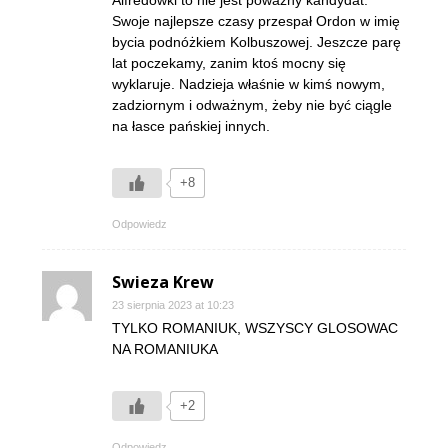
Alfredówki to nie jest poważny kandydat.
Swoje najlepsze czasy przespał Ordon w imię
bycia podnóżkiem Kolbuszowej. Jeszcze parę
lat poczekamy, zanim ktoś mocny się
wyklaruje. Nadzieja właśnie w kimś nowym,
zadziornym i odważnym, żeby nie być ciągle
na łasce pańskiej innych.
+8
Odpowiedz
Swieza Krew
23 sierpnia 2023 at 10:23
TYLKO ROMANIUK, WSZYSCY GLOSOWAC
NA ROMANIUKA
+2
Odpowiedz