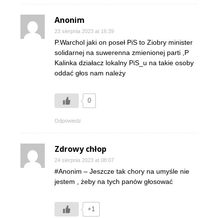
Anonim
23 sierpnia 2023 at 16:39
P.Warchol jaki on poseł PiS to Ziobry minister
solidarnej na suwerenna zmienionej parti ,P
Kalinka działacz lokalny PiS_u na takie osoby
oddać głos nam należy
0
Odpowiedz
Zdrowy chłop
24 sierpnia 2023 at 08:07
#Anonim – Jeszcze tak chory na umyśle nie
jestem , żeby na tych panów głosować
+1