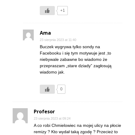
+1
Ama
23 sierpnia 2023 at 11:40
Buczek wygrywa tylko sondy na
Facebooku i się tym motywuje jest ,to
niebywale zabawne bo wiadomo że
przepraszam „stare dziady” zagłosują
wiadomo jak.
0
Profesor
23 sierpnia 2023 at 09:24
A co robi Chmielowiec na mojej ulicy na płocie
remizy ? Kto wydał taką zgodę ? Przecież to