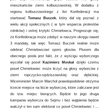
mieszkańców ziemi kolbuszowskiej. W dodatku z
regionu kolbuszowskiego z list Konfederacji ma
startować
Tomasz Buczek
, który dał się poznać z
wielu akcji społecznych ( w tym wsparcia protestów
rolników) i ostrej krytyki Chmielowca. Prognozuje się,
że Konfederacja może zdobyć w naszym okręgu nawet
3 mandaty, tak więc Tomasz Buczek realnie może
odebrać Chmielowcowi sporo głosów. Plusem dla
obecnego posła jest fakt, że z wyścigu wyborczego
wycofał się poseł
Kazimierz Moskal
dzięki czemu
poseł Chmielowiec może liczyć na głosy wyborców z
ziemi ropczycko-sędziszowskiej oraz dębickiej.
Wiceminister Marcin Warchoł prawdopodobnie otrzyma
trzecie miejsce na liście wyborczej, które zaliczane jest
do tzw. miejsc biorących. Będzie to jego druga
kampania wyborcza do Sejmu i bez wątpienia będzie
walczył o ten sam elektorat co poseł Chmielowiec i …