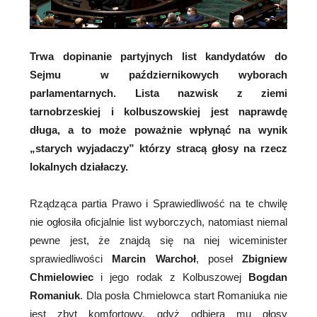
Trwa dopinanie partyjnych list kandydatów do
Sejmu w październikowych wyborach
parlamentarnych. Lista nazwisk z ziemi
tarnobrzeskiej i kolbuszowskiej jest naprawdę
długa, a to może poważnie wpłynąć na wynik
„starych wyjadaczy” którzy stracą głosy na rzecz
lokalnych działaczy.
Rządząca partia Prawo i Sprawiedliwość na te chwilę
nie ogłosiła oficjalnie list wyborczych, natomiast niemal
pewne jest, że znajdą się na niej wiceminister
sprawiedliwości
Marcin Warchoł
, poseł
Zbigniew
Chmielowiec
i jego rodak z Kolbuszowej
Bogdan
Romaniuk
. Dla posła Chmielowca start Romaniuka nie
jest zbyt komfortowy, gdyż odbiera mu głosy