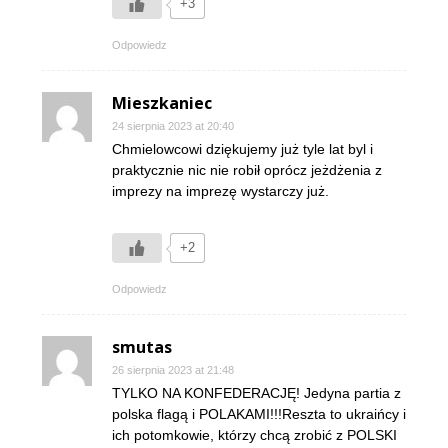
+3
Odpowiedz
Mieszkaniec
24 sierpnia 2023 at 20:40
Chmielowcowi dziękujemy już tyle lat byl i
praktycznie nic nie robił oprócz jeżdżenia z
imprezy na imprezę wystarczy już.
+2
Odpowiedz
smutas
26 sierpnia 2023 at 21:48
TYLKO NA KONFEDERACJĘ! Jedyna partia z
polska flagą i POLAKAMI!!!Reszta to ukraińcy i
ich potomkowie, którzy chcą zrobić z POLSKI