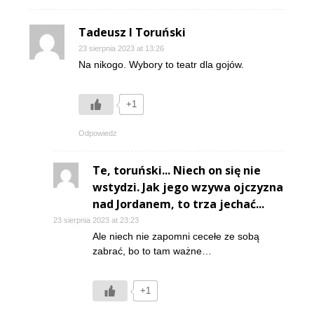
Tadeusz I Toruński
23 sierpnia 2023 at 13:26
Na nikogo. Wybory to teatr dla gojów.
+1
Odpowiedz
Te, toruński... Niech on się nie
wstydzi. Jak jego wzywa ojczyzna
nad Jordanem, to trza jechać...
23 sierpnia 2023 at 23:23
Ale niech nie zapomni cecełe ze sobą
zabrać, bo to tam ważne…
+1