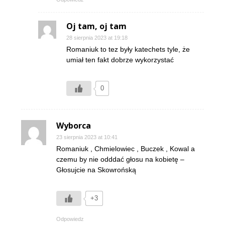
Oj tam, oj tam
28 sierpnia 2023 at 19:18
Romaniuk to tez były katechets tyle, że
umiał ten fakt dobrze wykorzystać
0
Wyborca
23 sierpnia 2023 at 10:41
Romaniuk , Chmielowiec , Buczek , Kowal a
czemu by nie odddać głosu na kobietę –
Głosujcie na Skowrońską
+3
Odpowiedz