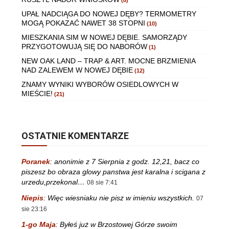
(8)
UPAŁ NADCIĄGA DO NOWEJ DĘBY? TERMOMETRY
MOGĄ POKAZAĆ NAWET 38 STOPNI
(10)
MIESZKANIA SIM W NOWEJ DĘBIE. SAMORZĄDY
PRZYGOTOWUJĄ SIĘ DO NABORÓW
(1)
NEW OAK LAND – TRAP & ART. MOCNE BRZMIENIA
NAD ZALEWEM W NOWEJ DĘBIE
(12)
ZNAMY WYNIKI WYBORÓW OSIEDLOWYCH W
MIEŚCIE!
(21)
OSTATNIE KOMENTARZE
Poranek
:
anonimie z 7 Sierpnia z godz. 12,21, bacz co
piszesz bo obraza glowy panstwa jest karalna i scigana z
urzedu,przekonal…
08 sie 7:41
Niepis
:
Więc wiesniaku nie pisz w imieniu wszystkich.
07
sie 23:16
1-go Maja
:
Byłeś już w Brzostowej Górze swoim