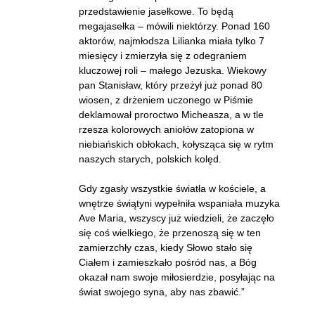
przedstawienie jasełkowe. To będą
megajasełka – mówili niektórzy. Ponad 160
aktorów, najmłodsza Lilianka miała tylko 7
miesięcy i zmierzyła się z odegraniem
kluczowej roli – małego Jezuska. Wiekowy
pan Stanisław, który przeżył już ponad 80
wiosen, z drżeniem uczonego w Piśmie
deklamował proroctwo Micheasza, a w tle
rzesza kolorowych aniołów zatopiona w
niebiańskich obłokach, kołysząca się w rytm
naszych starych, polskich kolęd.
Gdy zgasły wszystkie światła w kościele, a
wnętrze świątyni wypełniła wspaniała muzyka
Ave Maria, wszyscy już wiedzieli, że zaczęło
się coś wielkiego, że przenoszą się w ten
zamierzchły czas, kiedy Słowo stało się
Ciałem i zamieszkało pośród nas, a Bóg
okazał nam swoje miłosierdzie, posyłając na
świat swojego syna, aby nas zbawić.”