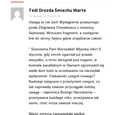
Tedi Drozda Śmiechu Warte
23 sierpnia 2023 at 08:46
Uwaga to nie żart! Wystąpienie poważnego
posła Zbigniewa Chmielowca z mównicy
Sejmowej. Wrzucam fragment, a następnie
link do strony Sejmu gdzie znajdziecie całość:
” Szanowna Pani Marszałek! Wysoka Izbo! 6
stycznia, gdy zmrok ogarniał już prawie
wszystko, a mróz skrzypiał pod nogami, w
kościele parafialnym w Stanach zgromadził się
wielki tłum ludzi w oczekiwaniu na niezwykłe
wydarzenie. Ciekawość czegoś nowego?
Nadzieje związane z przeżyciem czegoś, co
tak naprawdę zawsze przyciągało ludzką
uwagę – tajemnica Bożego Narodzenia –
przeżywana każdego roku, przeżywana tak
samo, choć może zawsze inaczej.
Wieść gminna zapowiadała wielkie