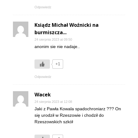
Odpowiedz
Ksiądz Michał Woźnicki na
burmiszcza...
24 sierpnia 2023 at 09:50
anonim sie nie nadaje..
+1
Odpowiedz
Wacek
24 sierpnia 2023 at 12:08
Jaki z Pawła Kowala spadochroniarz ??? On
się urodził w Rzeszowie i chodził do
Rzeszowskich szkół