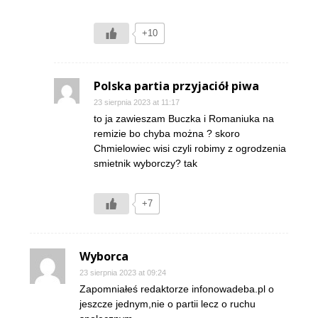
+10
Polska partia przyjaciół piwa
23 sierpnia 2023 at 11:17
to ja zawieszam Buczka i Romaniuka na
remizie bo chyba można ? skoro
Chmielowiec wisi czyli robimy z ogrodzenia
smietnik wyborczy? tak
+7
Wyborca
23 sierpnia 2023 at 09:24
Zapomniałeś redaktorze infonowadeba.pl o
jeszcze jednym,nie o partii lecz o ruchu