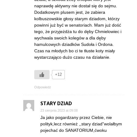
naprawdę aktywny nie dostał się do sejmu.
Dodatkowym plusem jest, że zabiera
kolbuszowskie głosy starym dziadom, którzy
powinni już być w senatoriach. Mam już dość
tego, że przyjeżdża tu do dęby Chmielowiec i
wychwala swoich kolegów a dla dęby
hamulcowych dziadków Sudoła i Ordona.
Czas na młodych bo ci te tłuste koty miały
wystarczająco dużo czasu na działanie.
+12
Odpowiedz
STARY DZIAD
23 sierpnia 2023 at 09:08
Ja jako pogardzany przez Ciebie, nie
polityk,lecz również ,,stary dziad”wolałbym
pojechać do SANATORIUM,ćwoku