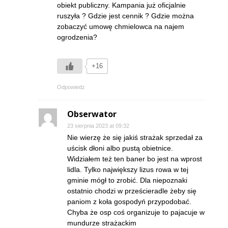
obiekt publiczny. Kampania już oficjalnie
ruszyła ? Gdzie jest cennik ? Gdzie można
zobaczyć umowę chmielowca na najem
ogrodzenia?
+16
Odpowiedz
Obserwator
23 sierpnia 2023 at 09:32
Nie wierzę że się jakiś strażak sprzedał za
uścisk dłoni albo pustą obietnice.
Widziałem też ten baner bo jest na wprost
lidla. Tylko największy lizus rowa w tej
gminie mógł to zrobić. Dla niepoznaki
ostatnio chodzi w prześcieradle żeby się
paniom z koła gospodyń przypodobać.
Chyba że osp coś organizuje to pajacuje w
mundurze strażackim