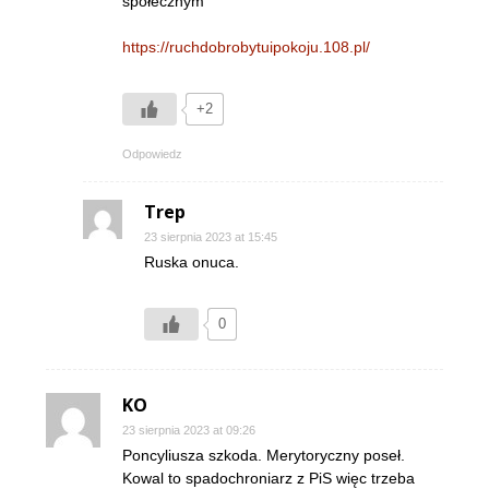
społecznym
https://ruchdobrobytuipokoju.108.pl/
+2
Odpowiedz
Trep
23 sierpnia 2023 at 15:45
Ruska onuca.
0
KO
23 sierpnia 2023 at 09:26
Poncyliusza szkoda. Merytoryczny poseł.
Kowal to spadochroniarz z PiS więc trzeba