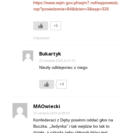
https://www.sejm.gov.pl/sejm7.nsf/wypowiedz.
xsp?posiedzenie=84&dzien=3&wyp=326
+5
Odpowiedz
Bukartyk
23 sierpnia 2023 at 12:41
Niezły odklejeniec z niego
+4
MAOwiecki
23 sierpnia 2023 at 08:54
Konfederaci z Dęby powinni oddać głos na
Buczka. „Jedynka” i tak wejdzie bo tak to
działa, a szkoda żeby chłopak który jest