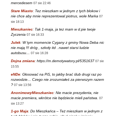
mercedesem
07 sie 22:46
Stare Miasto
:
Tez mieszkam w jednym z tych blokow i
nie chce aby mnie reprezentowal piotrus, wole Marka
07
sie 18:13
Mieszkaniec
:
Tak 1-maja, ja tez mam w d.pie twoje
Zyczenia
07 sie 16:33
Julek
:
W tym momencie Cygany z gminy Nowa Deba nic
nie mają !!! dróg , szkoły itd ..nawet starsi ludzie
autobusu…
07 sie 16:28
Dojna zmiana
:
https://m.demotywatory.pl/5351637
07 sie
15:55
eNDe
:
Głosować na PiS, to jakby brać ślub drugi raz po
rozwodzie… Czego nie zrozumiałeś za pierwszym razem
?
07 sie 13:56
AnonimowyMieszkaniec
:
Nie macie prezydenta, nie
macie premiera, wkrótce nie będziecie mieli państwa.
07
sie 13:27
1-go Maja
:
Do Mieszkańca – Też mieszkam w jednym z