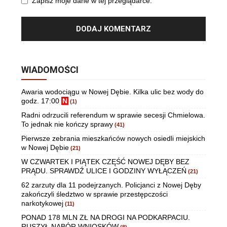
Zapisz moje dane w tej przeglądarce.
WIADOMOŚCI
Awaria wodociągu w Nowej Dębie. Kilka ulic bez wody do
godz. 17:00
N
(1)
Radni odrzucili referendum w sprawie secesji Chmielowa.
To jednak nie kończy sprawy
(41)
Pierwsze zebrania mieszkańców nowych osiedli miejskich
w Nowej Dębie
(21)
W CZWARTEK I PIĄTEK CZĘŚĆ NOWEJ DĘBY BEZ
PRĄDU. SPRAWDŹ ULICE I GODZINY WYŁĄCZEŃ
(21)
62 zarzuty dla 11 podejrzanych. Policjanci z Nowej Dęby
zakończyli śledztwo w sprawie przestępczości
narkotykowej
(11)
PONAD 178 MLN ZŁ NA DROGI NA PODKARPACIU.
RUSZYŁ NABÓR WNIOSKÓW