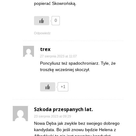
popierać Skowrońską.
0
Odpowiedz
trex
27 sierpnia 2023 at 11:07
Poncyliusz też spadochroniarz. Tyle, że
troszkę wcześniej skoczył.
+1
Szkoda przespanych lat.
23 sierpnia 2023 at 09:29
Nowa Dęba jak zwykle bez swojego dobrego
kandydata. Bo jeśli znowu będzie Helena z