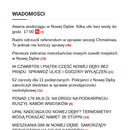
WIADOMOŚCI
Awaria wodociągu w Nowej Dębie. Kilka ulic bez wody do
godz. 17:00
N
(1)
Radni odrzucili referendum w sprawie secesji Chmielowa.
To jednak nie kończy sprawy
(40)
Pierwsze zebrania mieszkańców nowych osiedli miejskich
w Nowej Dębie
(19)
W CZWARTEK I PIĄTEK CZĘŚĆ NOWEJ DĘBY BEZ
PRĄDU. SPRAWDŹ ULICE I GODZINY WYŁĄCZEŃ
(21)
62 zarzuty dla 11 podejrzanych. Policjanci z Nowej Dęby
zakończyli śledztwo w sprawie przestępczości
narkotykowej
(11)
PONAD 178 MLN ZŁ NA DROGI NA PODKARPACIU.
RUSZYŁ NABÓR WNIOSKÓW
(8)
UPAŁ NADCIĄGA DO NOWEJ DĘBY? TERMOMETRY
MOGĄ POKAZAĆ NAWET 38 STOPNI
(10)
MIESZKANIA SIM W NOWEJ DĘBIE. SAMORZĄDY