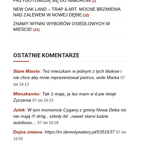
PRZYGOTOWUJĄ SIĘ DO NABORÓW
(1)
NEW OAK LAND – TRAP & ART. MOCNE BRZMIENIA
NAD ZALEWEM W NOWEJ DĘBIE
(12)
ZNAMY WYNIKI WYBORÓW OSIEDLOWYCH W
MIEŚCIE!
(21)
OSTATNIE KOMENTARZE
Stare Miasto
:
Tez mieszkam w jednym z tych blokow i
nie chce aby mnie reprezentowal piotrus, wole Marka
07
sie 18:13
Mieszkaniec
:
Tak 1-maja, ja tez mam w d.pie twoje
Zyczenia
07 sie 16:33
Julek
:
W tym momencie Cygany z gminy Nowa Deba nic
nie mają !!! dróg , szkoły itd ..nawet starsi ludzie
autobusu…
07 sie 16:28
Dojna zmiana
:
https://m.demotywatory.pl/5351637
07 sie
15:55