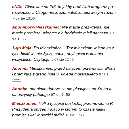
eNDe
:
Głosować na PiS, to jakby brać ślub drugi raz po
rozwodzie… Czego nie zrozumiałeś za pierwszym razem
?
07 sie 13:56
AnonimowyMieszkaniec
:
Nie macie prezydenta, nie
macie premiera, wkrótce nie będziecie mieli państwa.
07
sie 13:27
1-go Maja
:
Do Mieszkańca – Też mieszkam w jednym z
tych bloków i nie życzę sobie, abyś pisał w imieniu
wszystkich. Czytając…
07 sie 12:49
Anonim
:
Mieszkaniec, przed palacem przemawial alfons
i bramkarz z grand hotelu, kolega muranskiego
07 sie
12:21
Anonim
:
anonimie dobrze ze nie glosujesz na Ko bo to
sa aszyscy patologia
07 sie 11:50
Mieszkaniec
:
Helka ty lepiej posluchaj przemowienia P.
Prezydenta sprzed Palacu w ktorym to czasie nijaki
premier sikal w portki i mdlal
07 sie 11:05