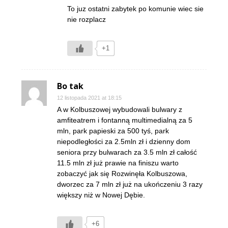
To juz ostatni zabytek po komunie wiec sie
nie rozplacz
+1
Bo tak
12 listopada 2021 at 18:15
A w Kolbuszowej wybudowali bulwary z
amfiteatrem i fontanną multimedialną za 5
mln, park papieski za 500 tyś, park
niepodległości za 2.5mln zł i dzienny dom
seniora przy bulwarach za 3.5 mln zł całość
11.5 mln zł już prawie na finiszu warto
zobaczyć jak się Rozwinęła Kolbuszowa,
dworzec za 7 mln zł już na ukończeniu 3 razy
większy niż w Nowej Dębie.
+6