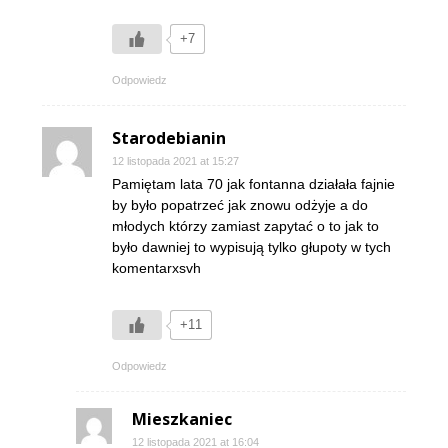
+7
Odpowiedz
Starodebianin
12 listopada 2021 at 15:27
Pamiętam lata 70 jak fontanna działała fajnie
by było popatrzeć jak znowu odżyje a do
młodych którzy zamiast zapytać o to jak to
było dawniej to wypisują tylko głupoty w tych
komentarxsvh
+11
Odpowiedz
Mieszkaniec
12 listopada 2021 at 16:04