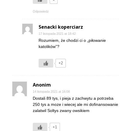
Odpowiedz
Senacki koperciarz
17 listopada 2021 at 18:42
Rozumiem, że chodzi ci o „piłowanie
katolików”?
+2
Anonim
14 listopada 2021 at 16:08
Dostali 89 tys, i pieja z zachwytu a potrzeba
250 tys a moze i wiecej ale mi dofinansowanie
zalatwil Soltys zwany owsikiem
+1