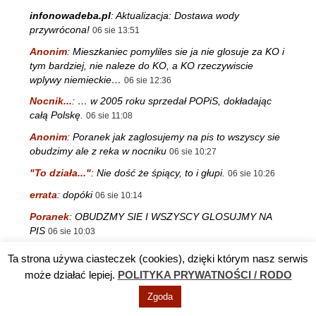
infonowadeba.pl
:
Aktualizacja: Dostawa wody
przywrócona!
06 sie 13:51
Anonim
:
Mieszkaniec pomyliles sie ja nie glosuje za KO i
tym bardziej, nie naleze do KO, a KO rzeczywiscie
wplywy niemieckie…
06 sie 12:36
Nocnik...
:
… w 2005 roku sprzedał POPiS, dokładając
całą Polskę.
06 sie 11:08
Anonim
:
Poranek jak zaglosujemy na pis to wszyscy sie
obudzimy ale z reka w nocniku
06 sie 10:27
"To działa..."
:
Nie dość że śpiący, to i głupi.
06 sie 10:26
errata
:
dopóki
06 sie 10:14
Poranek
:
OBUDZMY SIE I WSZYSCY GLOSUJMY NA
PIS
06 sie 10:03
Ktoczyimniewolnikiem
:
Raczej jest odwrotnie. W
Ta strona używa ciasteczek (cookies), dzięki którym nasz serwis
Chmielowie „tupną nóżkami”, a wieśki kierują strumyk
może działać lepiej.
POLITYKA PRYWATNOŚCI / RODO
pieniędzy do Chmielowa. To będzie działało do puki
jest…
06 sie 8:38
Zgoda