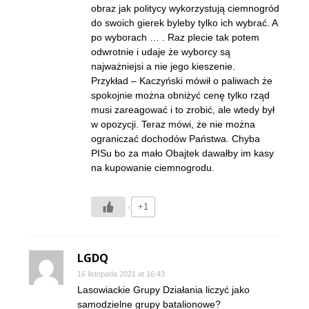
obraz jak politycy wykorzystują ciemnogród
do swoich gierek byleby tylko ich wybrać. A
po wyborach … . Raz plecie tak potem
odwrotnie i udaje że wyborcy są
najważniejsi a nie jego kieszenie.
Przykład – Kaczyński mówił o paliwach że
spokojnie można obniżyć cenę tylko rząd
musi zareagować i to zrobić, ale wtedy był
w opozycji. Teraz mówi, że nie można
ograniczać dochodów Państwa. Chyba
PISu bo za mało Obajtek dawałby im kasy
na kupowanie ciemnogrodu.
+1
LGDQ
16 listopada 2021 at 16:43
Lasowiackie Grupy Działania liczyć jako
samodzielne grupy batalionowe?