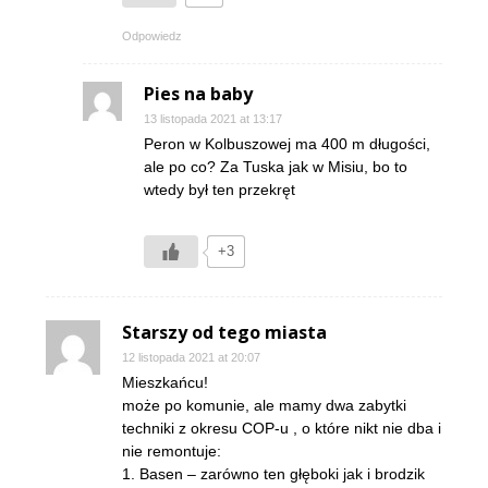
Odpowiedz
Pies na baby
13 listopada 2021 at 13:17
Peron w Kolbuszowej ma 400 m długości,
ale po co? Za Tuska jak w Misiu, bo to
wtedy był ten przekręt
+3
Starszy od tego miasta
12 listopada 2021 at 20:07
Mieszkańcu!
może po komunie, ale mamy dwa zabytki
techniki z okresu COP-u , o które nikt nie dba i
nie remontuje:
1. Basen – zarówno ten głęboki jak i brodzik