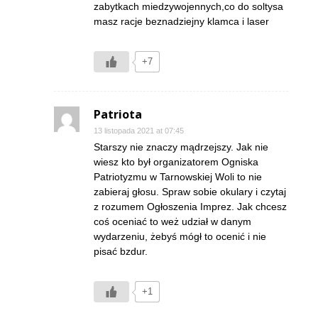
zabytkach miedzywojennych,co do soltysa
masz racje beznadziejny klamca i laser
+7
Patriota
13 listopada 2021 at 07:45
Starszy nie znaczy mądrzejszy. Jak nie
wiesz kto był organizatorem Ogniska
Patriotyzmu w Tarnowskiej Woli to nie
zabieraj głosu. Spraw sobie okulary i czytaj
z rozumem Ogłoszenia Imprez. Jak chcesz
coś oceniać to weż udział w danym
wydarzeniu, żebyś mógł to ocenić i nie
pisać bzdur.
+1