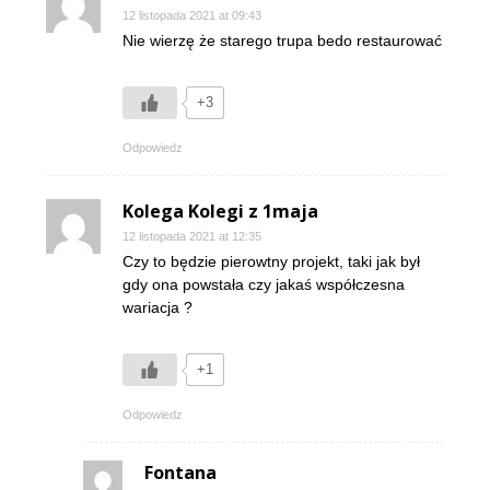
12 listopada 2021 at 09:43
Nie wierzę że starego trupa bedo restaurować
+3
Odpowiedz
Kolega Kolegi z 1maja
12 listopada 2021 at 12:35
Czy to będzie pierowtny projekt, taki jak był
gdy ona powstała czy jakaś współczesna
wariacja ?
+1
Odpowiedz
Fontana