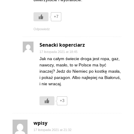
+7
Odpowiedz
Senacki koperciarz
17 listopada 2021 at 18:45
Jak na całym świecie droga jest ropa, gaz,
nawozy, masło, to w Polsce ma być
inaczej? Jedz do Niemiec po kostkę masła,
i pokaż paragon. Albo najlepiej na Białoruś,
i nie wracaj.
+3
wpisy
17 listopada 2021 at 21:32