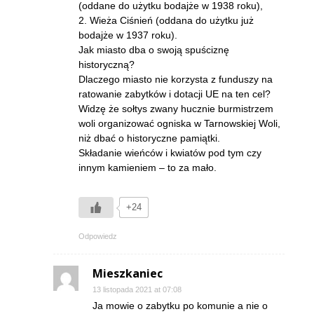
(oddane do użytku bodajże w 1938 roku),
2. Wieża Ciśnień (oddana do użytku już
bodajże w 1937 roku).
Jak miasto dba o swoją spuściznę
historyczną?
Dlaczego miasto nie korzysta z funduszy na
ratowanie zabytków i dotacji UE na ten cel?
Widzę że sołtys zwany hucznie burmistrzem
woli organizować ogniska w Tarnowskiej Woli,
niż dbać o historyczne pamiątki.
Składanie wieńców i kwiatów pod tym czy
innym kamieniem – to za mało.
+24
Odpowiedz
Mieszkaniec
13 listopada 2021 at 07:08
Ja mowie o zabytku po komunie a nie o