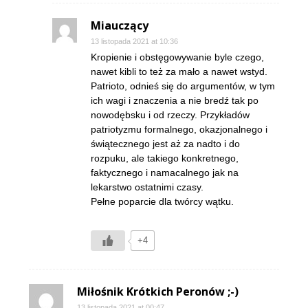
Miauczący
13 listopada 2021 at 10:36
Kropienie i obstęgowywanie byle czego,
nawet kibli to też za mało a nawet wstyd.
Patrioto, odnieś się do argumentów, w tym
ich wagi i znaczenia a nie bredź tak po
nowodębsku i od rzeczy. Przykładów
patriotyzmu formalnego, okazjonalnego i
świątecznego jest aż za nadto i do
rozpuku, ale takiego konkretnego,
faktycznego i namacalnego jak na
lekarstwo ostatnimi czasy.
Pełne poparcie dla twórcy wątku.
+4
Miłośnik Krótkich Peronów ;-)
13 listopada 2021 at 00:47