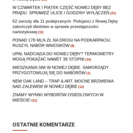
W CZWARTEK I PIĄTEK CZĘŚĆ NOWEJ DĘBY BEZ
PRĄDU. SPRAWDŹ ULICE I GODZINY WYŁĄCZEŃ
(21)
62 zarzuty dla 11 podejrzanych. Policjanci z Nowej Dęby
zakończyli śledztwo w sprawie przestępczości
narkotykowej
(11)
PONAD 178 MLN ZŁ NA DROGI NA PODKARPACIU.
RUSZYŁ NABÓR WNIOSKÓW
(8)
UPAŁ NADCIĄGA DO NOWEJ DĘBY? TERMOMETRY
MOGĄ POKAZAĆ NAWET 38 STOPNI
(10)
MIESZKANIA SIM W NOWEJ DĘBIE. SAMORZĄDY
PRZYGOTOWUJĄ SIĘ DO NABORÓW
(1)
NEW OAK LAND – TRAP & ART. MOCNE BRZMIENIA
NAD ZALEWEM W NOWEJ DĘBIE
(12)
ZNAMY WYNIKI WYBORÓW OSIEDLOWYCH W
MIEŚCIE!
(21)
OSTATNIE KOMENTARZE