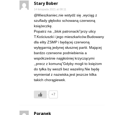
Stary Bober
14 listopada 2021 at 08:11
@Mieszkaniec,nie wstydź się ,wyciąg z
szuflady głęboko schowaną czerwoną
książeczkę.
Popatrz na ,,blok patronacki”przy ulicy
T.Kościuszki i jego mieszkańców.Budowany
dla elity ZSMP i będącej czerwoną
wylęgarnią jedynej słusznej partii. Mającej
bardzo czerwone podniebienia a
współcześnie najgłośniej krzyczącymi
,,precz z komuną”Gdyby mogli to księżom
do tyłka by weszli bez wazeliny.Nie będę
wymieniał z nazwiska,jest jeszcze kilka
takich chorągiewek.
+7
Poranek