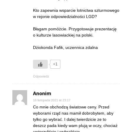
Kto zapewnia wsparcie lotnictwa szturmowego
w rejonie odpowiedzialności LGD?
Błagam pomóżcie. Przygotowuje prezentację
o kulturze lasowiackiej na polski.
Dżiokonda Fafik, uczennica zdalna
+1
Odpowiedz
Anonim
16 listopada 2021 at 23:17
Co mnie obchodzą światowe ceny. Przed
wyborami rząd nas mamił dobrobytem, aby
tylko go wybrać. I dalej twierdzicie ze to
deszcz pada kiedy wam plują w oczy, chociaż
uwierzyliście i wybraliście.