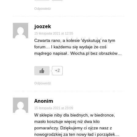
Odpowiedz
joozek
15 listopada 2021 at 12:55
Czwarta rano, a kolesie 'dyskutują’ na tym
forum… I każdemu się wydaje że coś
mądrego napisał.. Wiocha.pl bez obrazków…
+2
Odpowiedz
Anonim
15 listopada 2021 at 23:09
W sklepie niby dla biednych, w biedronce,
masło kosztuje więcej niż dwa kilo
pomarańczy. Dziękujemy ci ojcze nasz z
nowogrodzkiej za ten nowy ład i porządek…