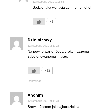
12 listopada 2021 at 13:55
Będzie taka wariacja że hhe he heheh
+1
Dzielnicowy
12 listopada 2021 at 13:28
Na pewno warto. Doda uroku naszemu
zabetonowanemu miastu.
+12
Odpowiedz
Anonim
12 listopada 2021 at 14:31
Brawo! Jestem jak najbardziej za.