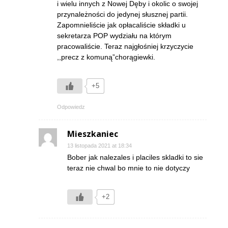
i wielu innych z Nowej Dęby i okolic o swojej
przynależności do jedynej słusznej partii.
Zapomnieliście jak opłacaliście składki u
sekretarza POP wydziału na którym
pracowaliście. Teraz najgłośniej krzyczycie
,,precz z komuną”chorągiewki.
+5
Odpowiedz
Mieszkaniec
13 listopada 2021 at 18:34
Bober jak nalezales i placiles skladki to sie
teraz nie chwal bo mnie to nie dotyczy
+2