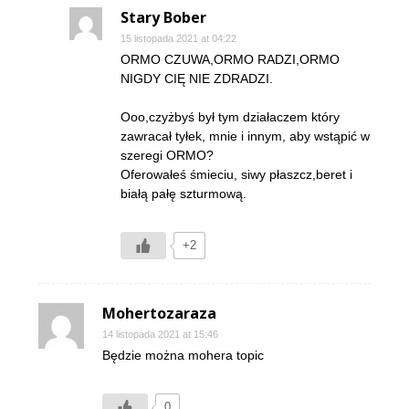
Stary Bober
15 listopada 2021 at 04:22
ORMO CZUWA,ORMO RADZI,ORMO
NIGDY CIĘ NIE ZDRADZI.
Ooo,czyżbyś był tym działaczem który
zawracał tyłek, mnie i innym, aby wstąpić w
szeregi ORMO?
Oferowałeś śmieciu, siwy płaszcz,beret i
białą pałę szturmową.
+2
Mohertozaraza
14 listopada 2021 at 15:46
Będzie można mohera topic
0