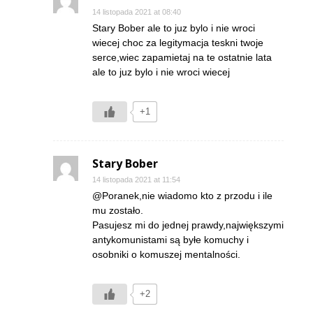
14 listopada 2021 at 08:40
Stary Bober ale to juz bylo i nie wroci
wiecej choc za legitymacja teskni twoje
serce,wiec zapamietaj na te ostatnie lata
ale to juz bylo i nie wroci wiecej
+1
Stary Bober
14 listopada 2021 at 11:54
@Poranek,nie wiadomo kto z przodu i ile
mu zostało.
Pasujesz mi do jednej prawdy,największymi
antykomunistami są byłe komuchy i
osobniki o komuszej mentalności.
+2