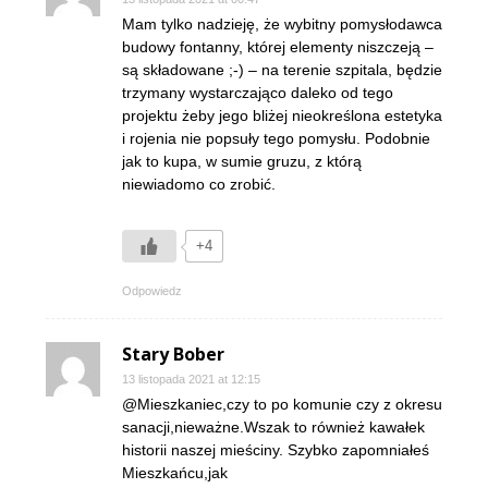
Mam tylko nadzieję, że wybitny pomysłodawca
budowy fontanny, której elementy niszczeją –
są składowane ;-) – na terenie szpitala, będzie
trzymany wystarczająco daleko od tego
projektu żeby jego bliżej nieokreślona estetyka
i rojenia nie popsuły tego pomysłu. Podobnie
jak to kupa, w sumie gruzu, z którą
niewiadomo co zrobić.
+4
Odpowiedz
Stary Bober
13 listopada 2021 at 12:15
@Mieszkaniec,czy to po komunie czy z okresu
sanacji,nieważne.Wszak to również kawałek
historii naszej mieściny. Szybko zapomniałeś
Mieszkańcu,jak