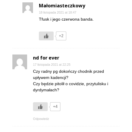
Małomiasteczkowy
18 listopada 2021 at 18:47
Tfusk i jego czerwona banda.
+2
nd for ever
17 listopada 2021 at 22:25
Czy radny pg dokończy chodnik przed
upływem kadencji?
Czy będzie pitolił o covidzie, przytulisku i
dyrdymałach?
+4
Odpowiedz