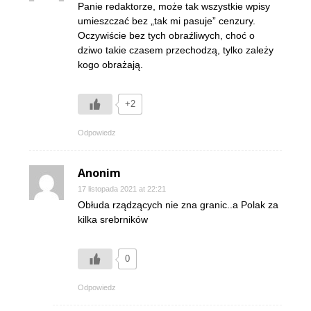
Panie redaktorze, może tak wszystkie wpisy
umieszczać bez „tak mi pasuje” cenzury.
Oczywiście bez tych obraźliwych, choć o
dziwo takie czasem przechodzą, tylko zależy
kogo obrażają.
+2
Odpowiedz
Anonim
17 listopada 2021 at 22:21
Obłuda rządzących nie zna granic..a Polak za
kilka srebrników
0
Odpowiedz