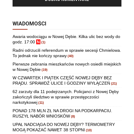
WIADOMOŚCI
Awaria wodociągu w Nowej Dębie. Kilka ulic bez wody do
godz. 17:00
N
(1)
Radni odrzucili referendum w sprawie secesji Chmielowa.
To jednak nie kończy sprawy
(40)
Pierwsze zebrania mieszkańców nowych osiedli miejskich
w Nowej Dębie
(19)
W CZWARTEK I PIĄTEK CZĘŚĆ NOWEJ DĘBY BEZ
PRĄDU. SPRAWDŹ ULICE I GODZINY WYŁĄCZEŃ
(21)
62 zarzuty dla 11 podejrzanych. Policjanci z Nowej Dęby
zakończyli śledztwo w sprawie przestępczości
narkotykowej
(11)
PONAD 178 MLN ZŁ NA DROGI NA PODKARPACIU.
RUSZYŁ NABÓR WNIOSKÓW
(8)
UPAŁ NADCIĄGA DO NOWEJ DĘBY? TERMOMETRY
MOGĄ POKAZAĆ NAWET 38 STOPNI
(10)