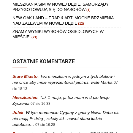
MIESZKANIA SIM W NOWEJ DĘBIE. SAMORZĄDY
PRZYGOTOWUJĄ SIĘ DO NABORÓW
(1)
NEW OAK LAND – TRAP & ART. MOCNE BRZMIENIA
NAD ZALEWEM W NOWEJ DĘBIE
(12)
ZNAMY WYNIKI WYBORÓW OSIEDLOWYCH W
MIEŚCIE!
(21)
OSTATNIE KOMENTARZE
Stare Miasto
:
Tez mieszkam w jednym z tych blokow i
nie chce aby mnie reprezentowal piotrus, wole Marka
07
sie 18:13
Mieszkaniec
:
Tak 1-maja, ja tez mam w d.pie twoje
Zyczenia
07 sie 16:33
Julek
:
W tym momencie Cygany z gminy Nowa Deba nic
nie mają !!! dróg , szkoły itd ..nawet starsi ludzie
autobusu…
07 sie 16:28