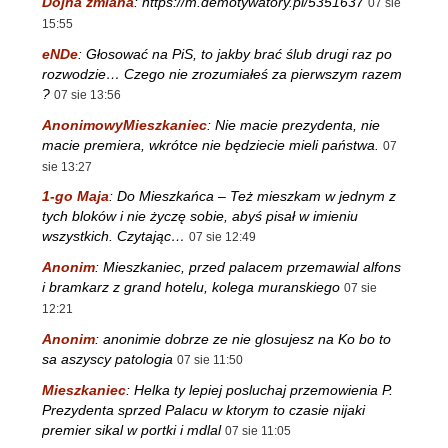
Dojna zmiana
:
https://m.demotywatory.pl/5351637
07 sie
15:55
eNDe
:
Głosować na PiS, to jakby brać ślub drugi raz po
rozwodzie… Czego nie zrozumiałeś za pierwszym razem
?
07 sie 13:56
AnonimowyMieszkaniec
:
Nie macie prezydenta, nie
macie premiera, wkrótce nie będziecie mieli państwa.
07
sie 13:27
1-go Maja
:
Do Mieszkańca – Też mieszkam w jednym z
tych bloków i nie życzę sobie, abyś pisał w imieniu
wszystkich. Czytając…
07 sie 12:49
Anonim
:
Mieszkaniec, przed palacem przemawial alfons
i bramkarz z grand hotelu, kolega muranskiego
07 sie
12:21
Anonim
:
anonimie dobrze ze nie glosujesz na Ko bo to
sa aszyscy patologia
07 sie 11:50
Mieszkaniec
:
Helka ty lepiej posluchaj przemowienia P.
Prezydenta sprzed Palacu w ktorym to czasie nijaki
premier sikal w portki i mdlal
07 sie 11:05