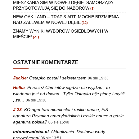
MIESZKANIA SIM W NOWEJ DĘBIE. SAMORZĄDY
PRZYGOTOWUJĄ SIĘ DO NABORÓW
(1)
NEW OAK LAND – TRAP & ART. MOCNE BRZMIENIA
NAD ZALEWEM W NOWEJ DĘBIE
(12)
ZNAMY WYNIKI WYBORÓW OSIEDLOWYCH W
MIEŚCIE!
(21)
OSTATNIE KOMENTARZE
Jackie
:
Ostapko został I sekretarzem
06 sie 19:33
Helka
:
Przecież Chmielów nigdzie nie wyjdzie , to
wiadomo jest od dawna . Tylko Ostapko bije pianę i myśli
, że…
06 sie 19:30
J 23
:
KO agentura niemiecka i ruskie onuce, PiS
agentura Rzymian amerykańskich i ruskie onuce a gdzie
agentura polska?
06 sie 15:40
infonowadeba.pl
:
Aktualizacja: Dostawa wody
przywrócona!
06 sie 13:51