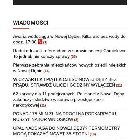
WIADOMOŚCI
Awaria wodociągu w Nowej Dębie. Kilka ulic bez wody do
godz. 17:00
N
(1)
Radni odrzucili referendum w sprawie secesji Chmielowa.
To jednak nie kończy sprawy
(33)
Pierwsze zebrania mieszkańców nowych osiedli miejskich
w Nowej Dębie
(14)
W CZWARTEK I PIĄTEK CZĘŚĆ NOWEJ DĘBY BEZ
PRĄDU. SPRAWDŹ ULICE I GODZINY WYŁĄCZEŃ
(21)
62 zarzuty dla 11 podejrzanych. Policjanci z Nowej Dęby
zakończyli śledztwo w sprawie przestępczości
narkotykowej
(11)
PONAD 178 MLN ZŁ NA DROGI NA PODKARPACIU.
RUSZYŁ NABÓR WNIOSKÓW
(8)
UPAŁ NADCIĄGA DO NOWEJ DĘBY? TERMOMETRY
MOGĄ POKAZAĆ NAWET 38 STOPNI
(10)