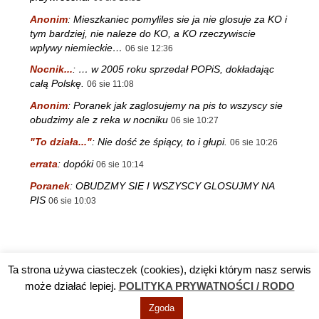
Anonim
:
Mieszkaniec pomyliles sie ja nie glosuje za KO i
tym bardziej, nie naleze do KO, a KO rzeczywiscie
wplywy niemieckie…
06 sie 12:36
Nocnik...
:
… w 2005 roku sprzedał POPiS, dokładając
całą Polskę.
06 sie 11:08
Anonim
:
Poranek jak zaglosujemy na pis to wszyscy sie
obudzimy ale z reka w nocniku
06 sie 10:27
"To działa..."
:
Nie dość że śpiący, to i głupi.
06 sie 10:26
errata
:
dopóki
06 sie 10:14
Poranek
:
OBUDZMY SIE I WSZYSCY GLOSUJMY NA
PIS
06 sie 10:03
Ta strona używa ciasteczek (cookies), dzięki którym nasz serwis
Reklama
TV DĘBA
Polityka prywatności / RODO
Kontakt
może działać lepiej.
POLITYKA PRYWATNOŚCI / RODO
Zgoda
© Info Nowa Dęba