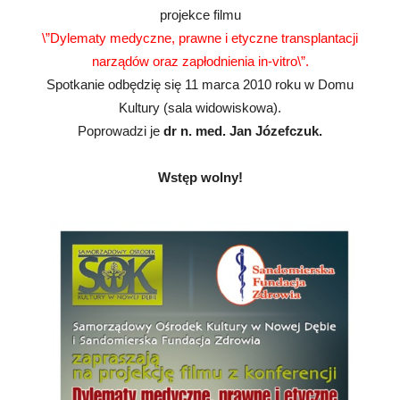
projekce filmu
\”Dylematy medyczne, prawne i etyczne transplantacji
narządów oraz zapłodnienia in-vitro\”.
Spotkanie odbędzię się 11 marca 2010 roku w Domu
Kultury (sala widowiskowa).
Poprowadzi je
dr n. med. Jan Józefczuk.
Wstęp wolny!