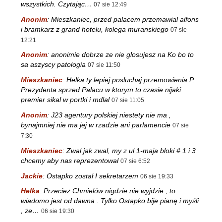
wszystkich. Czytając…
07 sie 12:49
Anonim
:
Mieszkaniec, przed palacem przemawial alfons
i bramkarz z grand hotelu, kolega muranskiego
07 sie
12:21
Anonim
:
anonimie dobrze ze nie glosujesz na Ko bo to
sa aszyscy patologia
07 sie 11:50
Mieszkaniec
:
Helka ty lepiej posluchaj przemowienia P.
Prezydenta sprzed Palacu w ktorym to czasie nijaki
premier sikal w portki i mdlal
07 sie 11:05
Anonim
:
J23 agentury polskiej niestety nie ma ,
bynajmniej nie ma jej w rzadzie ani parlamencie
07 sie
7:30
Mieszkaniec
:
Zwal jak zwal, my z ul 1-maja bloki # 1 i 3
chcemy aby nas reprezentowal
07 sie 6:52
Jackie
:
Ostapko został I sekretarzem
06 sie 19:33
Helka
:
Przecież Chmielów nigdzie nie wyjdzie , to
wiadomo jest od dawna . Tylko Ostapko bije pianę i myśli
, że…
06 sie 19:30