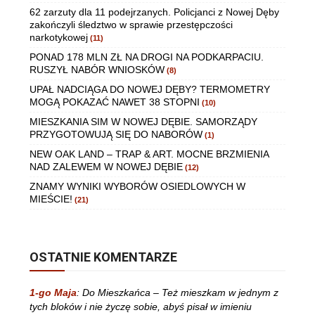
62 zarzuty dla 11 podejrzanych. Policjanci z Nowej Dęby
zakończyli śledztwo w sprawie przestępczości
narkotykowej
(11)
PONAD 178 MLN ZŁ NA DROGI NA PODKARPACIU.
RUSZYŁ NABÓR WNIOSKÓW
(8)
UPAŁ NADCIĄGA DO NOWEJ DĘBY? TERMOMETRY
MOGĄ POKAZAĆ NAWET 38 STOPNI
(10)
MIESZKANIA SIM W NOWEJ DĘBIE. SAMORZĄDY
PRZYGOTOWUJĄ SIĘ DO NABORÓW
(1)
NEW OAK LAND – TRAP & ART. MOCNE BRZMIENIA
NAD ZALEWEM W NOWEJ DĘBIE
(12)
ZNAMY WYNIKI WYBORÓW OSIEDLOWYCH W
MIEŚCIE!
(21)
OSTATNIE KOMENTARZE
1-go Maja
:
Do Mieszkańca – Też mieszkam w jednym z
tych bloków i nie życzę sobie, abyś pisał w imieniu