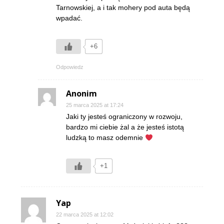
Tarnowskiej, a i tak mohery pod auta będą
wpadać.
+6
Odpowiedz
Anonim
25 marca 2025 at 17:24
Jaki ty jesteś ograniczony w rozwoju,
bardzo mi ciebie żal a że jesteś istotą
ludzką to masz odemnie
+1
Yap
22 marca 2025 at 12:02