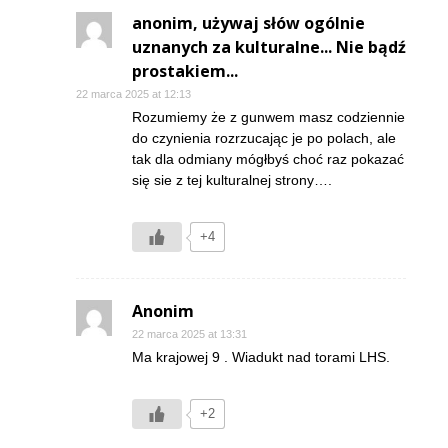
anonim, używaj słów ogólnie
uznanych za kulturalne... Nie bądź
prostakiem...
22 marca 2025 at 12:13
Rozumiemy że z gunwem masz codziennie
do czynienia rozrzucając je po polach, ale
tak dla odmiany mógłbyś choć raz pokazać
się sie z tej kulturalnej strony….
+4
Anonim
22 marca 2025 at 13:31
Ma krajowej 9 . Wiadukt nad torami LHS.
+2