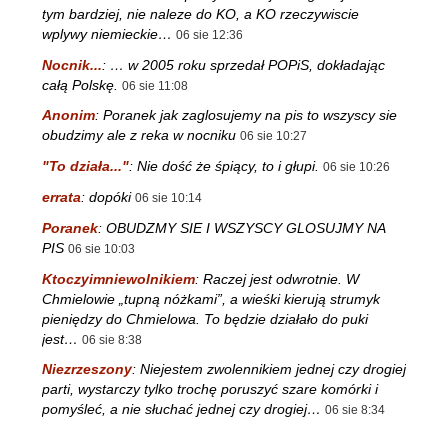
tym bardziej, nie naleze do KO, a KO rzeczywiscie
wplywy niemieckie…
06 sie 12:36
Nocnik...
:
… w 2005 roku sprzedał POPiS, dokładając
całą Polskę.
06 sie 11:08
Anonim
:
Poranek jak zaglosujemy na pis to wszyscy sie
obudzimy ale z reka w nocniku
06 sie 10:27
"To działa..."
:
Nie dość że śpiący, to i głupi.
06 sie 10:26
errata
:
dopóki
06 sie 10:14
Poranek
:
OBUDZMY SIE I WSZYSCY GLOSUJMY NA
PIS
06 sie 10:03
Ktoczyimniewolnikiem
:
Raczej jest odwrotnie. W
Chmielowie „tupną nóżkami”, a wieśki kierują strumyk
pieniędzy do Chmielowa. To będzie działało do puki
jest…
06 sie 8:38
Niezrzeszony
:
Niejestem zwolennikiem jednej czy drogiej
parti, wystarczy tylko trochę poruszyć szare komórki i
pomyśleć, a nie słuchać jednej czy drogiej…
06 sie 8:34