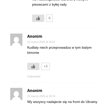
pisowcami z byłej rady
0
Anonim
22 marca 2025 at 16:51
Kudlaty niech przeprowadza w tym bialym
kimonie
+3
Odpowiedz
Anonim
22 marca 2025 at 18:14
Wy wszyscy nadajecie się na front do Ukrainy