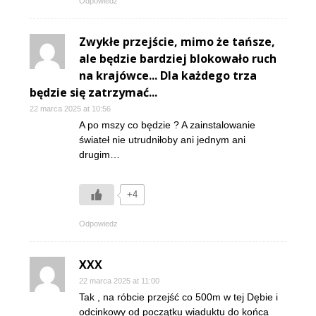
Odpowiedz
Zwykłe przejście, mimo że tańsze,
ale będzie bardziej blokowało ruch
na krajówce... Dla każdego trza
będzie się zatrzymać...
22 marca 2025 at 10:56
A po mszy co będzie ? A zainstalowanie
świateł nie utrudniłoby ani jednym ani
drugim…
+4
Odpowiedz
XXX
22 marca 2025 at 11:00
Tak , na róbcie przejść co 500m w tej Dębie i
odcinkowy od początku wiaduktu do końca