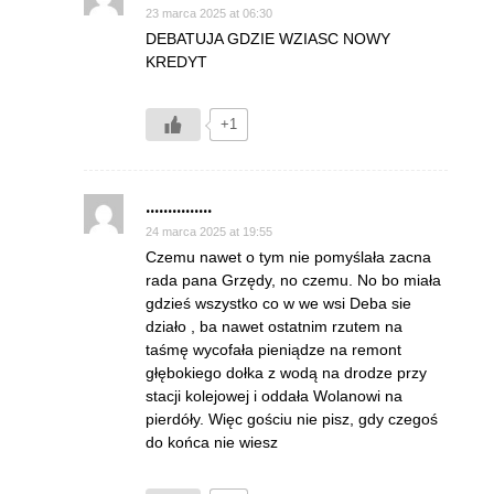
23 marca 2025 at 06:30
DEBATUJA GDZIE WZIASC NOWY
KREDYT
+1
...............
24 marca 2025 at 19:55
Czemu nawet o tym nie pomyślała zacna
rada pana Grzędy, no czemu. No bo miała
gdzieś wszystko co w we wsi Deba sie
działo , ba nawet ostatnim rzutem na
taśmę wycofała pieniądze na remont
głębokiego dołka z wodą na drodze przy
stacji kolejowej i oddała Wolanowi na
pierdóły. Więc gościu nie pisz, gdy czegoś
do końca nie wiesz