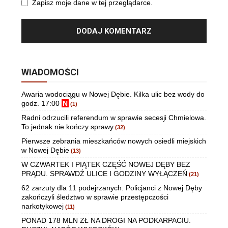
Zapisz moje dane w tej przeglądarce.
WIADOMOŚCI
Awaria wodociągu w Nowej Dębie. Kilka ulic bez wody do
godz. 17:00
N
(1)
Radni odrzucili referendum w sprawie secesji Chmielowa.
To jednak nie kończy sprawy
(32)
Pierwsze zebrania mieszkańców nowych osiedli miejskich
w Nowej Dębie
(13)
W CZWARTEK I PIĄTEK CZĘŚĆ NOWEJ DĘBY BEZ
PRĄDU. SPRAWDŹ ULICE I GODZINY WYŁĄCZEŃ
(21)
62 zarzuty dla 11 podejrzanych. Policjanci z Nowej Dęby
zakończyli śledztwo w sprawie przestępczości
narkotykowej
(11)
PONAD 178 MLN ZŁ NA DROGI NA PODKARPACIU.