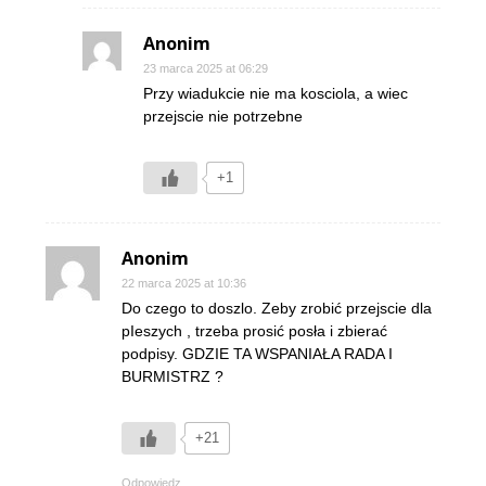
Anonim
23 marca 2025 at 06:29
Przy wiadukcie nie ma kosciola, a wiec
przejscie nie potrzebne
+1
Anonim
22 marca 2025 at 10:36
Do czego to doszlo. Zeby zrobić przejscie dla
pIeszych , trzeba prosić posła i zbierać
podpisy. GDZIE TA WSPANIAŁA RADA I
BURMISTRZ ?
+21
Odpowiedz