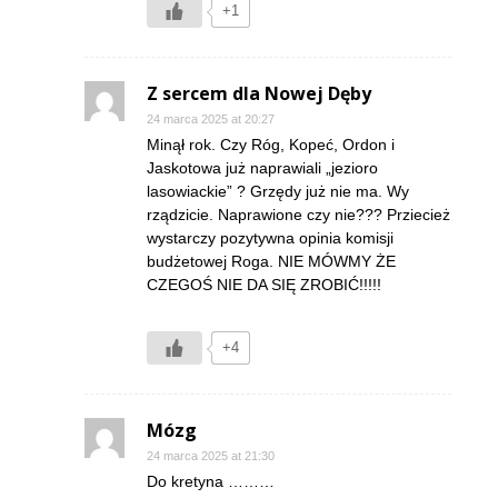
+1
Z sercem dla Nowej Dęby
24 marca 2025 at 20:27
Minął rok. Czy Róg, Kopeć, Ordon i
Jaskotowa już naprawiali „jezioro
lasowiackie” ? Grzędy już nie ma. Wy
rządzicie. Naprawione czy nie??? Prziecież
wystarczy pozytywna opinia komisji
budżetowej Roga. NIE MÓWMY ŻE
CZEGOŚ NIE DA SIĘ ZROBIĆ!!!!!
+4
Mózg
24 marca 2025 at 21:30
Do kretyna ………