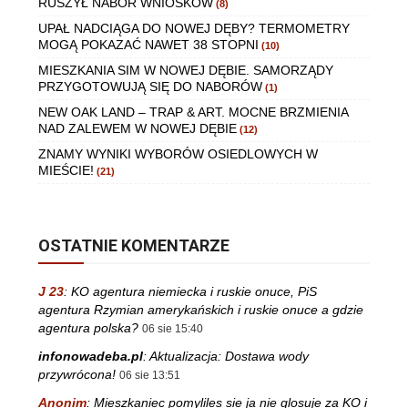
RUSZYŁ NABÓR WNIOSKÓW
(8)
UPAŁ NADCIĄGA DO NOWEJ DĘBY? TERMOMETRY
MOGĄ POKAZAĆ NAWET 38 STOPNI
(10)
MIESZKANIA SIM W NOWEJ DĘBIE. SAMORZĄDY
PRZYGOTOWUJĄ SIĘ DO NABORÓW
(1)
NEW OAK LAND – TRAP & ART. MOCNE BRZMIENIA
NAD ZALEWEM W NOWEJ DĘBIE
(12)
ZNAMY WYNIKI WYBORÓW OSIEDLOWYCH W
MIEŚCIE!
(21)
OSTATNIE KOMENTARZE
J 23
:
KO agentura niemiecka i ruskie onuce, PiS
agentura Rzymian amerykańskich i ruskie onuce a gdzie
agentura polska?
06 sie 15:40
infonowadeba.pl
:
Aktualizacja: Dostawa wody
przywrócona!
06 sie 13:51
Anonim
:
Mieszkaniec pomyliles sie ja nie glosuje za KO i