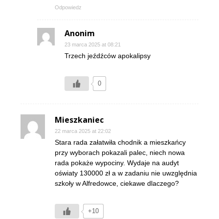
Odpowiedz
Anonim
23 marca 2025 at 08:21
Trzech jeźdźców apokalipsy
0
Mieszkaniec
22 marca 2025 at 22:02
Stara rada załatwiła chodnik a mieszkańcy
przy wyborach pokazali palec, niech nowa
rada pokaże wypociny. Wydaje na audyt
oświaty 130000 zł a w zadaniu nie uwzględnia
szkoły w Alfredowce, ciekawe dlaczego?
+10