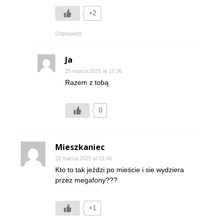
+2
Odpowiedz
Ja
25 marca 2025 at 17:36
Razem z tobą
0
Mieszkaniec
22 marca 2025 at 21:46
Kto to tak jeździ po mieście i sie wydziera
przez megafony???
+1