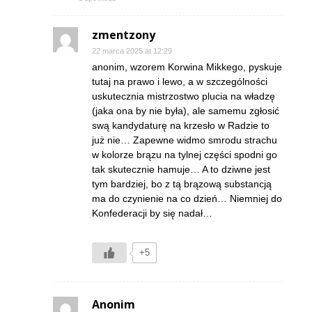
zmentzony
22 marca 2025 at 12:29
anonim, wzorem Korwina Mikkego, pyskuje
tutaj na prawo i lewo, a w szczególności
uskutecznia mistrzostwo plucia na władzę
(jaka ona by nie była), ale samemu zgłosić
swą kandydaturę na krzesło w Radzie to
już nie… Zapewne widmo smrodu strachu
w kolorze brązu na tylnej części spodni go
tak skutecznie hamuje… A to dziwne jest
tym bardziej, bo z tą brązową substancją
ma do czynienie na co dzień… Niemniej do
Konfederacji by się nadał…
+5
Anonim