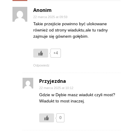
Anonim
22 marca 2025 at 09:59
Takie przejście powinno być ulokowane
również od strony wiaduktu,ale tu radny
zajmuje się gównem gołębim.
+4
Odpowiedz
Przyjezdna
22 marca 2025 at 10:12
Gdzie w Dębie masz wiadukt czyli most?
Wiadukt to most inaczej.
0