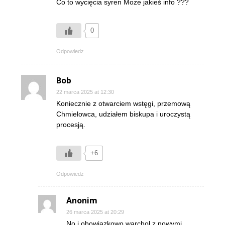
Co to wycięcia syren Może jakieś info ???
0
Odpowiedz
Bob
22 marca 2025 at 12:30
Koniecznie z otwarciem wstęgi, przemową
Chmielowca, udziałem biskupa i uroczystą
procesją.
+6
Odpowiedz
Anonim
26 marca 2025 at 20:29
No i obowiązkowo warchoł z nowymi