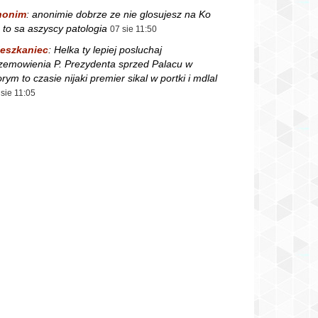
nonim
:
anonimie dobrze ze nie glosujesz na Ko
 to sa aszyscy patologia
07 sie 11:50
eszkaniec
:
Helka ty lepiej posluchaj
zemowienia P. Prezydenta sprzed Palacu w
orym to czasie nijaki premier sikal w portki i mdlal
 sie 11:05