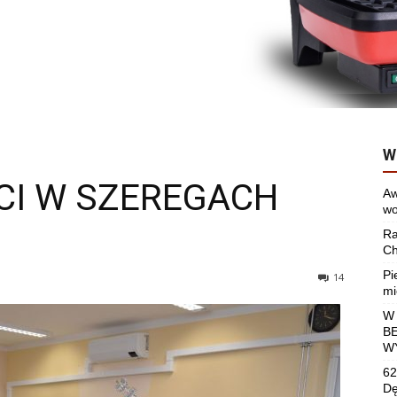
W
CI W SZEREGACH
Aw
wo
Ra
Ch
Pi
14
mi
W
B
W
62
Dę