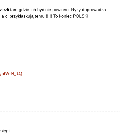
 wleźli tam gdzie ich być nie powinno. Ryży doprowadza
 a ci przyklaskują temu !!!!! To koniec POLSKI.
RgntW-N_1Q
sięgi