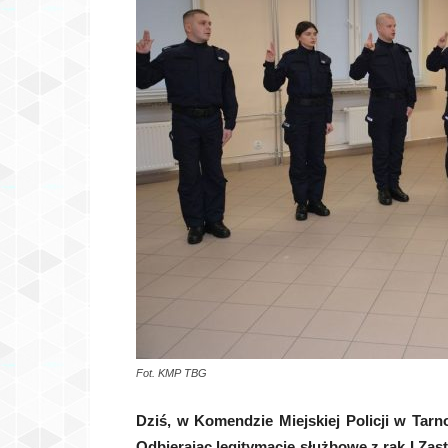
Fot. KMP TBG
Dziś, w Komendzie Miejskiej Policji w Tarn
Odbierając legitymacje służbowe z rąk I Za