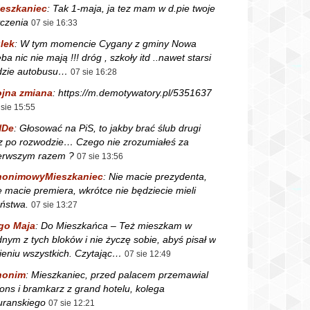
eszkaniec
:
Tak 1-maja, ja tez mam w d.pie twoje
czenia
07 sie 16:33
lek
:
W tym momencie Cygany z gminy Nowa
ba nic nie mają !!! dróg , szkoły itd ..nawet starsi
dzie autobusu…
07 sie 16:28
jna zmiana
:
https://m.demotywatory.pl/5351637
 sie 15:55
NDe
:
Głosować na PiS, to jakby brać ślub drugi
z po rozwodzie… Czego nie zrozumiałeś za
erwszym razem ?
07 sie 13:56
nonimowyMieszkaniec
:
Nie macie prezydenta,
e macie premiera, wkrótce nie będziecie mieli
ństwa.
07 sie 13:27
go Maja
:
Do Mieszkańca – Też mieszkam w
dnym z tych bloków i nie życzę sobie, abyś pisał w
ieniu wszystkich. Czytając…
07 sie 12:49
nonim
:
Mieszkaniec, przed palacem przemawial
fons i bramkarz z grand hotelu, kolega
ranskiego
07 sie 12:21