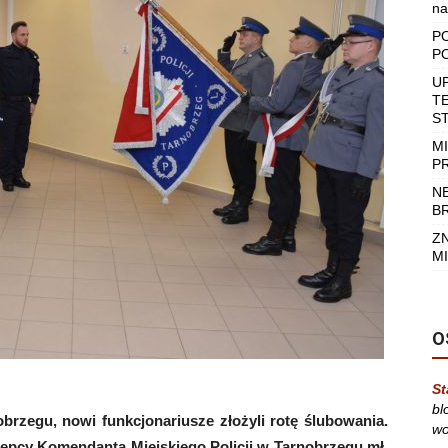
na
P
P
U
T
S
M
P
N
B
Z
MI
O
St
bl
obrzegu, nowi funkcjonariusze złożyli rotę ślubowania.
wo
stępcy Komendanta Miejskiego Policji w Tarnobrzegu mł.