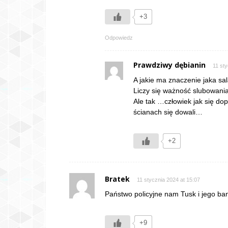
+3
Odpowiedz
Prawdziwy dębianin
11 sty
A jakie ma znaczenie jaka sal
Liczy się ważność slubowani
Ale tak …człowiek jak się dop
ścianach się dowali…
+2
Bratek
11 stycznia 2024 at 15:07
Państwo policyjne nam Tusk i jego ba
+9