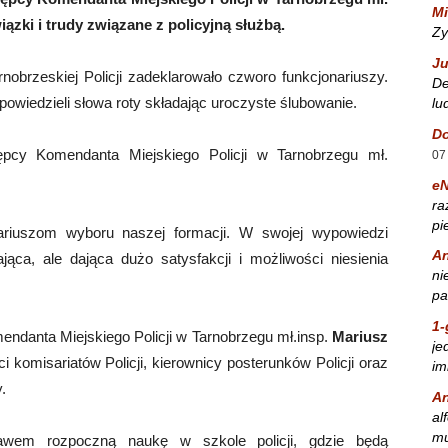
Mi
ązki i trudy związane z policyjną służbą.
Zy
Ju
obrzeskiej Policji zadeklarowało czworo funkcjonariuszy.
De
powiedzieli słowa roty składając uroczyste ślubowanie.
lu
Do
tępcy Komendanta Miejskiego Policji w Tarnobrzegu mł.
07
e
ra
pi
ariuszom wyboru naszej formacji. W swojej wypowiedzi
A
jąca, ale dająca dużo satysfakcji i możliwości niesienia
ni
pa
1-
endanta Miejskiego Policji w Tarnobrzegu mł.insp.
Mariusz
je
komisariatów Policji, kierownicy posterunków Policji oraz
im
.
A
al
mu
awem rozpoczną naukę w szkole policji, gdzie będą