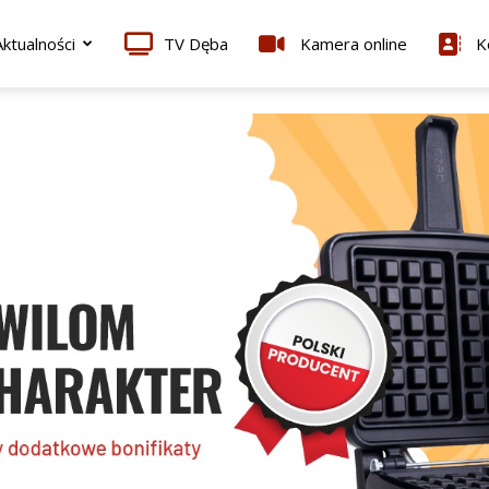
ktualności
TV Dęba
Kamera online
K