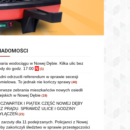
IADOMOŚCI
aria wodociągu w Nowej Dębie. Kilka ulic bez
dy do godz. 17:00
N
(1)
dni odrzucili referendum w sprawie secesji
mielowa. To jednak nie kończy sprawy
(40)
erwsze zebrania mieszkańców nowych osiedli
ejskich w Nowej Dębie
(19)
 CZWARTEK I PIĄTEK CZĘŚĆ NOWEJ DĘBY
EZ PRĄDU. SPRAWDŹ ULICE I GODZINY
YŁĄCZEŃ
(21)
 zarzuty dla 11 podejrzanych. Policjanci z Nowej
by zakończyli śledztwo w sprawie przestępczości