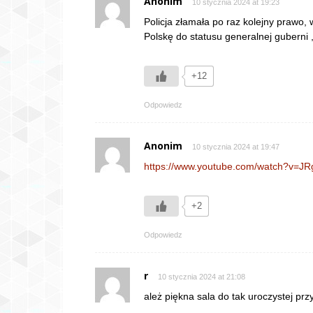
Anonim
10 stycznia 2024 at 19:23
Policja złamała po raz kolejny prawo,
Polskę do statusu generalnej guberni ,
+12
Odpowiedz
Anonim
10 stycznia 2024 at 19:47
https://www.youtube.com/watch?v=J
+2
Odpowiedz
r
10 stycznia 2024 at 21:08
ależ piękna sala do tak uroczystej przy