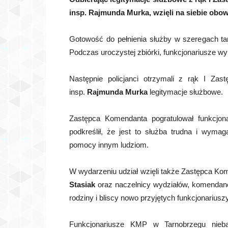
insp. Rajmunda Murka, wzięli na siebie obowi
Gotowość do pełnienia służby w szeregach tarn
Podczas uroczystej zbiórki, funkcjonariusze wy
Następnie policjanci otrzymali z rąk I Zas
insp.
Rajmunda Murka
legitymacje służbowe.
Zastępca Komendanta pogratulował funkcjon
podkreślił, że jest to służba trudna i wymaga
pomocy innym ludziom.
W wydarzeniu udział wzięli także Zastępca Kom
Stasiak
oraz naczelnicy wydziałów, komendanci 
rodziny i bliscy nowo przyjętych funkcjonariuszy
Funkcjonariusze KMP w Tarnobrzegu nieb