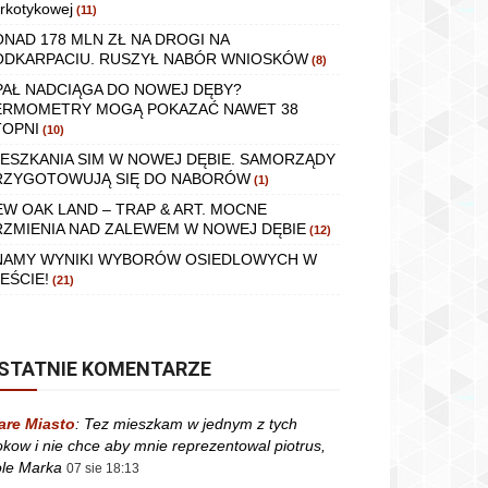
rkotykowej
(11)
ONAD 178 MLN ZŁ NA DROGI NA
ODKARPACIU. RUSZYŁ NABÓR WNIOSKÓW
(8)
PAŁ NADCIĄGA DO NOWEJ DĘBY?
ERMOMETRY MOGĄ POKAZAĆ NAWET 38
TOPNI
(10)
IESZKANIA SIM W NOWEJ DĘBIE. SAMORZĄDY
RZYGOTOWUJĄ SIĘ DO NABORÓW
(1)
EW OAK LAND – TRAP & ART. MOCNE
RZMIENIA NAD ZALEWEM W NOWEJ DĘBIE
(12)
NAMY WYNIKI WYBORÓW OSIEDLOWYCH W
EŚCIE!
(21)
STATNIE KOMENTARZE
are Miasto
:
Tez mieszkam w jednym z tych
okow i nie chce aby mnie reprezentowal piotrus,
le Marka
07 sie 18:13