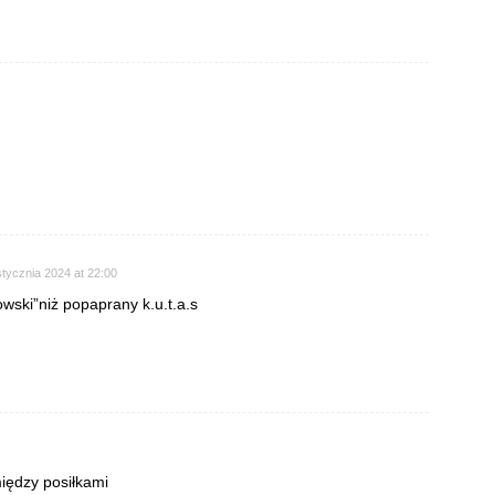
stycznia 2024 at 22:00
owski”niż popaprany k.u.t.a.s
iędzy posiłkami