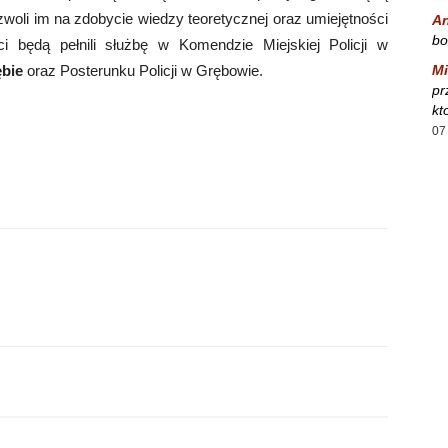
oli im na zdobycie wiedzy teoretycznej oraz umiejętności
A
bo
ci będą pełnili służbę w Komendzie Miejskiej Policji w
ębie
oraz Posterunku Policji w Grębowie.
Mi
pr
kt
07