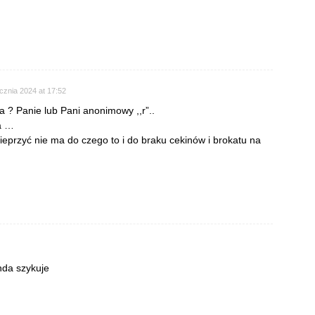
cznia 2024 at 17:52
a ? Panie lub Pani anonimowy ,,r”..
a …
ieprzyć nie ma do czego to i do braku cekinów i brokatu na
nda szykuje