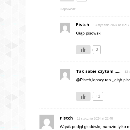
Odpowiedz
Pistch
13 stycznia 2024 at 15:17
Głąb pisowski
0
Tak sobie czytam .....
13 
@Pistch,lepszy ten ,,głąb pis
+1
Pistch
11 stycznia 2024 at 22:48
Wąsik podjął głodówkę narazie tylko m